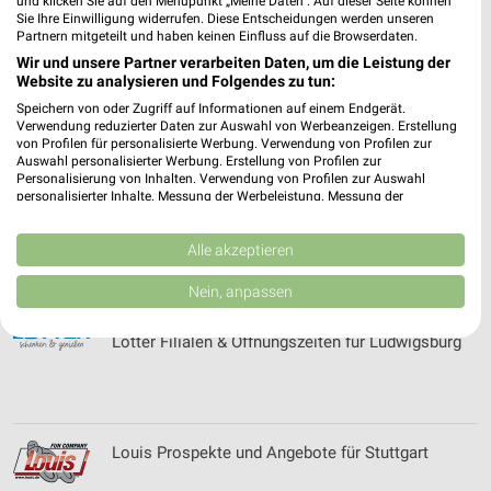
und klicken Sie auf den Menüpunkt „Meine Daten“. Auf dieser Seite können
Lifetex Wohnteppichservice Filialen &
Sie Ihre Einwilligung widerrufen. Diese Entscheidungen werden unseren
Öffnungszeiten für Gerlingen
Partnern mitgeteilt und haben keinen Einfluss auf die Browserdaten.
Wir und unsere Partner verarbeiten Daten, um die Leistung der
Website zu analysieren und Folgendes zu tun:
Speichern von oder Zugriff auf Informationen auf einem Endgerät.
Lillich Immobilien Filialen & Öffnungszeiten für
Verwendung reduzierter Daten zur Auswahl von Werbeanzeigen. Erstellung
Kornwestheim
von Profilen für personalisierte Werbung. Verwendung von Profilen zur
Auswahl personalisierter Werbung. Erstellung von Profilen zur
Personalisierung von Inhalten. Verwendung von Profilen zur Auswahl
personalisierter Inhalte. Messung der Werbeleistung. Messung der
Performance von Inhalten. Analyse von Zielgruppen durch Statistiken oder
LINK Immobilien Filialen & Öffnungszeiten für
Kombinationen von Daten aus verschiedenen Quellen. Entwicklung und
Verbesserung der Angebote. Verwendung reduzierter Daten zur Auswahl
Alle akzeptieren
Stuttgart
von Inhalten.
Daten können außerhalb der Europäischen Union weitergegeben und in die
Nein, anpassen
USA gesendet werden.
Ihre Einwilligung und die cookie Richtlinie gelten ausschließlich für diese
Lotter Filialen & Öffnungszeiten für Ludwigsburg
Website/App.
Partnerliste anzeigen (1 IAB-Anbieter)
Wir nutzen Ihre Daten für folgende Zwecke:
IAB-Verarbeitungszwecke:
Louis Prospekte und Angebote für Stuttgart
Speichern von oder Zugriff auf Informationen
auf einem Endgerät