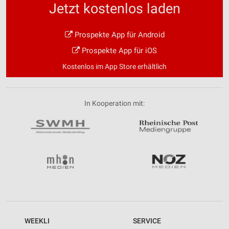
Jetzt kostenlos laden
Entwicklung und Verbesserung der Angebote
Prospekte App für Android
Verwendung reduzierter Daten zur Auswahl von
Inhalten
Prospekte App für iOS
IAB-Besonderheiten:
Kostenlos im App Store erhältlich
Verwendung genauer Standortdaten
Geräte anhand von aktiv angeforderten
In Kooperation mit:
Informationen identifizieren
Nicht-IAB-Verarbeitungszwecke:
Notwendig
Performance
Funktional
Werbung
WEEKLI
SERVICE