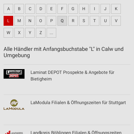
A
B
C
D
E
F
G
H
I
J
K
L
M
N
O
P
Q
R
S
T
U
V
W
X
Y
Z
...
Alle Händler mit Anfangsbuchstabe "L" in Calw und
Umgebung
Laminat DEPOT Prospekte & Angebote für
Bietigheim
LaModula Filialen & Öffnungszeiten für Stuttgart
Landkreis Böblingen Filialen & Öffnungszeiten