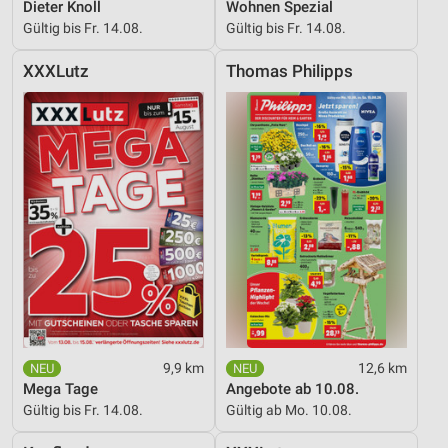
Dieter Knoll
Wohnen Spezial
Verwendung reduzierter Daten zur Auswahl von
Gültig bis Fr. 14.08.
Gültig bis Fr. 14.08.
Werbeanzeigen
XXXLutz
Thomas Philipps
Erstellung von Profilen für personalisierte
Werbung
Verwendung von Profilen zur Auswahl
personalisierter Werbung
Erstellung von Profilen zur Personalisierung
von Inhalten
Verwendung von Profilen zur Auswahl
personalisierter Inhalte
Messung der Werbeleistung
Messung der Performance von Inhalten
9,9 km
12,6 km
Mega Tage
Angebote ab 10.08.
Analyse von Zielgruppen durch Statistiken oder
Gültig bis Fr. 14.08.
Gültig ab Mo. 10.08.
Kombinationen von Daten aus verschiedenen
Quellen