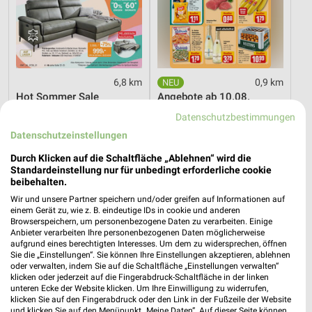
6,8 km
0,9 km
Hot Sommer Sale
Angebote ab 10.08.
Gültig bis Sa. 29.08.
Gültig ab Mo. 10.08.
Datenschutzbestimmungen
Datenschutzeinstellungen
Kaufland
PENNY
Durch Klicken auf die Schaltfläche „Ablehnen“ wird die
Standardeinstellung nur für unbedingt erforderliche cookie
beibehalten.
Wir und unsere Partner speichern und/oder greifen auf Informationen auf
einem Gerät zu, wie z. B. eindeutige IDs in cookie und anderen
Browserspeichern, um personenbezogene Daten zu verarbeiten. Einige
Anbieter verarbeiten Ihre personenbezogenen Daten möglicherweise
aufgrund eines berechtigten Interesses. Um dem zu widersprechen, öffnen
Sie die „Einstellungen“. Sie können Ihre Einstellungen akzeptieren, ablehnen
oder verwalten, indem Sie auf die Schaltfläche „Einstellungen verwalten“
klicken oder jederzeit auf die Fingerabdruck-Schaltfläche in der linken
unteren Ecke der Website klicken. Um Ihre Einwilligung zu widerrufen,
klicken Sie auf den Fingerabdruck oder den Link in der Fußzeile der Website
und klicken Sie auf den Menüpunkt „Meine Daten“. Auf dieser Seite können