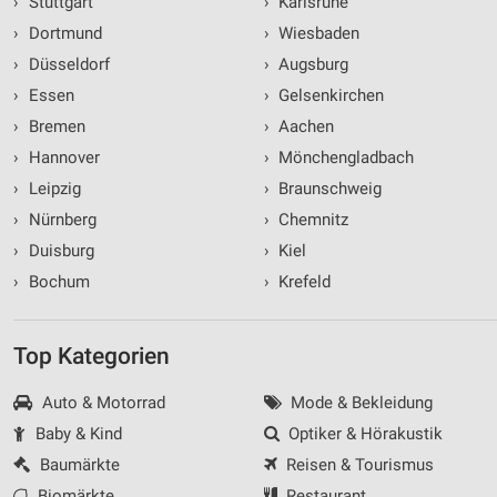
›
Stuttgart
›
Karlsruhe
›
Dortmund
›
Wiesbaden
›
Düsseldorf
›
Augsburg
›
Essen
›
Gelsenkirchen
›
Bremen
›
Aachen
›
Hannover
›
Mönchengladbach
›
Leipzig
›
Braunschweig
›
Nürnberg
›
Chemnitz
›
Duisburg
›
Kiel
›
Bochum
›
Krefeld
Top Kategorien
Auto & Motorrad
Mode & Bekleidung
Baby & Kind
Optiker & Hörakustik
Baumärkte
Reisen & Tourismus
Biomärkte
Restaurant