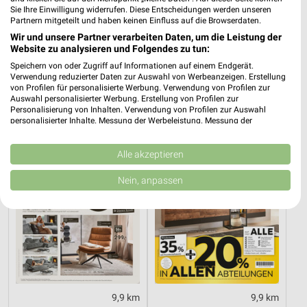
Sie Ihre Einwilligung widerrufen. Diese Entscheidungen werden unseren
Partnern mitgeteilt und haben keinen Einfluss auf die Browserdaten.
7 km
3,3 km
Wir und unsere Partner verarbeiten Daten, um die Leistung der
Website zu analysieren und Folgendes zu tun:
Mo-Mi Angebote ab 10.08.
Angebote ab 10.08.
Gültig ab Mo. 10.08.
Gültig ab Mo. 10.08.
Speichern von oder Zugriff auf Informationen auf einem Endgerät.
Verwendung reduzierter Daten zur Auswahl von Werbeanzeigen. Erstellung
von Profilen für personalisierte Werbung. Verwendung von Profilen zur
XXXLutz
XXXLutz
Auswahl personalisierter Werbung. Erstellung von Profilen zur
Personalisierung von Inhalten. Verwendung von Profilen zur Auswahl
personalisierter Inhalte. Messung der Werbeleistung. Messung der
Performance von Inhalten. Analyse von Zielgruppen durch Statistiken oder
Kombinationen von Daten aus verschiedenen Quellen. Entwicklung und
Verbesserung der Angebote. Verwendung reduzierter Daten zur Auswahl
Alle akzeptieren
von Inhalten.
Daten können außerhalb der Europäischen Union weitergegeben und in die
Nein, anpassen
USA gesendet werden.
Ihre Einwilligung und die cookie Richtlinie gelten ausschließlich für diese
Website/App.
Partnerliste anzeigen (1 IAB-Anbieter)
Wir nutzen Ihre Daten für folgende Zwecke:
IAB-Verarbeitungszwecke:
Speichern von oder Zugriff auf Informationen
9,9 km
9,9 km
auf einem Endgerät