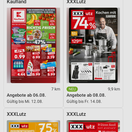
Kaufland
XXXLutz
Entwicklung und Verbesserung der Angebote
Verwendung reduzierter Daten zur Auswahl von
Inhalten
IAB-Besonderheiten:
Verwendung genauer Standortdaten
Geräte anhand von aktiv angeforderten
Informationen identifizieren
Nicht-IAB-Verarbeitungszwecke:
Notwendig
7 km
9,9 km
Performance
Angebote ab 06.08.
Angebote ab 08.08.
Gültig bis Mi. 12.08.
Gültig bis Fr. 14.08.
Funktional
XXXLutz
XXXLutz
Werbung