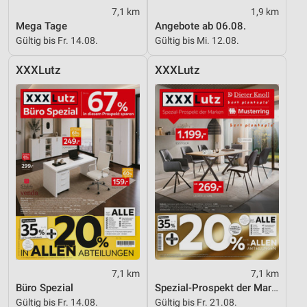
7,1 km
1,9 km
Mega Tage
Angebote ab 06.08.
Messung der Performance von Inhalten
Gültig bis Fr. 14.08.
Gültig bis Mi. 12.08.
Analyse von Zielgruppen durch Statistiken oder
Kombinationen von Daten aus verschiedenen
XXXLutz
XXXLutz
Quellen
Entwicklung und Verbesserung der Angebote
Verwendung reduzierter Daten zur Auswahl von
Inhalten
IAB-Besonderheiten:
Verwendung genauer Standortdaten
Geräte anhand von aktiv angeforderten
Informationen identifizieren
Nicht-IAB-Verarbeitungszwecke:
Notwendig
7,1 km
7,1 km
Büro Spezial
Spezial-Prospekt der Marken
Performance
Gültig bis Fr. 14.08.
Gültig bis Fr. 21.08.