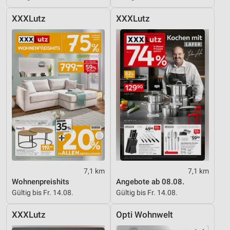
Funktional
XXXLutz
XXXLutz
Werbung
7,1 km
7,1 km
Wohnenpreishits
Angebote ab 08.08.
Gültig bis Fr. 14.08.
Gültig bis Fr. 14.08.
XXXLutz
Opti Wohnwelt