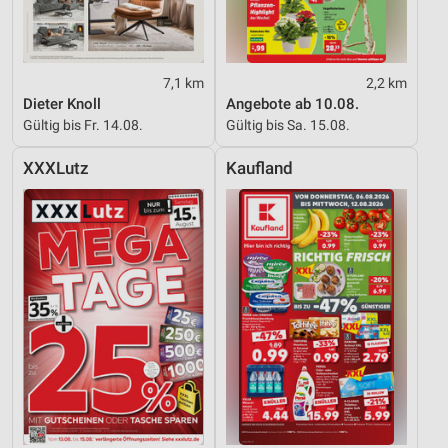
Partnerliste anzeigen (1 IAB-Anbieter)
Wir nutzen Ihre Daten für folgende Zwecke:
IAB-Verarbeitungszwecke:
7,1 km
2,2 km
Speichern von oder Zugriff auf Informationen
Dieter Knoll
Angebote ab 10.08.
auf einem Endgerät
Gültig bis Fr. 14.08.
Gültig bis Sa. 15.08.
Verwendung reduzierter Daten zur Auswahl von
XXXLutz
Kaufland
Werbeanzeigen
Erstellung von Profilen für personalisierte
Werbung
Verwendung von Profilen zur Auswahl
personalisierter Werbung
Erstellung von Profilen zur Personalisierung
von Inhalten
Verwendung von Profilen zur Auswahl
personalisierter Inhalte
Messung der Werbeleistung