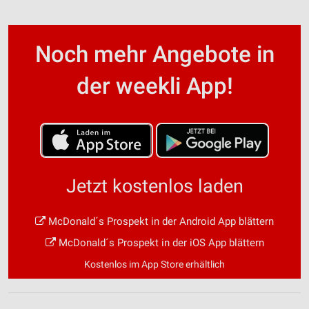
Noch mehr Angebote in
der weekli App!
Jetzt kostenlos laden
McDonald´s Prospekt in der Android App blättern
McDonald´s Prospekt in der iOS App blättern
Kostenlos im App Store erhältlich