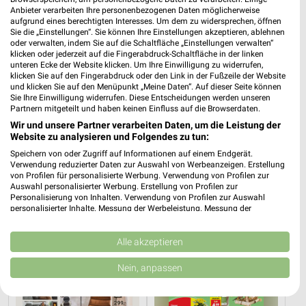
Anbieter verarbeiten Ihre personenbezogenen Daten möglicherweise
aufgrund eines berechtigten Interesses. Um dem zu widersprechen, öffnen
Sie die „Einstellungen“. Sie können Ihre Einstellungen akzeptieren, ablehnen
oder verwalten, indem Sie auf die Schaltfläche „Einstellungen verwalten“
klicken oder jederzeit auf die Fingerabdruck-Schaltfläche in der linken
unteren Ecke der Website klicken. Um Ihre Einwilligung zu widerrufen,
klicken Sie auf den Fingerabdruck oder den Link in der Fußzeile der Website
und klicken Sie auf den Menüpunkt „Meine Daten“. Auf dieser Seite können
Sie Ihre Einwilligung widerrufen. Diese Entscheidungen werden unseren
0,3 km
7,1 km
Partnern mitgeteilt und haben keinen Einfluss auf die Browserdaten.
Angebote ab 10.08.
Wohnen Spezial
Wir und unsere Partner verarbeiten Daten, um die Leistung der
Gültig bis Sa. 15.08.
Gültig bis Fr. 14.08.
Website zu analysieren und Folgendes zu tun:
Speichern von oder Zugriff auf Informationen auf einem Endgerät.
XXXLutz
Thomas Philipps
Verwendung reduzierter Daten zur Auswahl von Werbeanzeigen. Erstellung
von Profilen für personalisierte Werbung. Verwendung von Profilen zur
Auswahl personalisierter Werbung. Erstellung von Profilen zur
Personalisierung von Inhalten. Verwendung von Profilen zur Auswahl
personalisierter Inhalte. Messung der Werbeleistung. Messung der
Performance von Inhalten. Analyse von Zielgruppen durch Statistiken oder
Kombinationen von Daten aus verschiedenen Quellen. Entwicklung und
Verbesserung der Angebote. Verwendung reduzierter Daten zur Auswahl
Alle akzeptieren
von Inhalten.
Daten können außerhalb der Europäischen Union weitergegeben und in die
Nein, anpassen
USA gesendet werden.
Ihre Einwilligung und die cookie Richtlinie gelten ausschließlich für diese
Website/App.