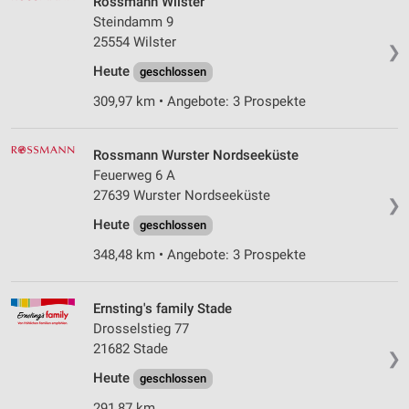
Rossmann Wilster
auf einem Endgerät
Steindamm 9
25554 Wilster
❯
Verwendung reduzierter Daten zur Auswahl von
Werbeanzeigen
Heute
geschlossen
309,97 km • Angebote: 3 Prospekte
Erstellung von Profilen für personalisierte
Werbung
Rossmann Wurster Nordseeküste
Verwendung von Profilen zur Auswahl
personalisierter Werbung
Feuerweg 6 A
27639 Wurster Nordseeküste
❯
Erstellung von Profilen zur Personalisierung
Heute
von Inhalten
geschlossen
348,48 km • Angebote: 3 Prospekte
Verwendung von Profilen zur Auswahl
personalisierter Inhalte
Ernsting's family Stade
Messung der Werbeleistung
Drosselstieg 77
21682 Stade
Messung der Performance von Inhalten
❯
Heute
geschlossen
Analyse von Zielgruppen durch Statistiken oder
Kombinationen von Daten aus verschiedenen
291,87 km