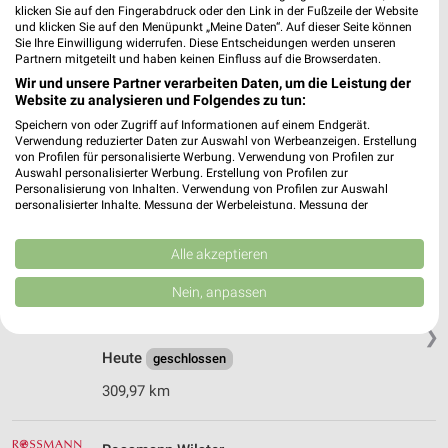
❯
klicken Sie auf den Fingerabdruck oder den Link in der Fußzeile der Website
Heute
geschlossen
und klicken Sie auf den Menüpunkt „Meine Daten“. Auf dieser Seite können
Sie Ihre Einwilligung widerrufen. Diese Entscheidungen werden unseren
346,94 km
Partnern mitgeteilt und haben keinen Einfluss auf die Browserdaten.
Wir und unsere Partner verarbeiten Daten, um die Leistung der
Website zu analysieren und Folgendes zu tun:
Rossmann Cuxhaven
Speichern von oder Zugriff auf Informationen auf einem Endgerät.
Nordersteinstr. 36
Verwendung reduzierter Daten zur Auswahl von Werbeanzeigen. Erstellung
27472 Cuxhaven
von Profilen für personalisierte Werbung. Verwendung von Profilen zur
❯
Auswahl personalisierter Werbung. Erstellung von Profilen zur
Heute
Personalisierung von Inhalten. Verwendung von Profilen zur Auswahl
geschlossen
personalisierter Inhalte. Messung der Werbeleistung. Messung der
Performance von Inhalten. Analyse von Zielgruppen durch Statistiken oder
347,19 km • Angebote: 3 Prospekte
Kombinationen von Daten aus verschiedenen Quellen. Entwicklung und
Verbesserung der Angebote. Verwendung reduzierter Daten zur Auswahl
Alle akzeptieren
von Inhalten.
Ernsting's family Wilster
Daten können außerhalb der Europäischen Union weitergegeben und in die
Nein, anpassen
USA gesendet werden.
Steindamm 9
Ihre Einwilligung und die cookie Richtlinie gelten ausschließlich für diese
25554 Wilster
❯
Website/App.
Heute
geschlossen
Partnerliste anzeigen (1 IAB-Anbieter)
309,97 km
Wir nutzen Ihre Daten für folgende Zwecke:
IAB-Verarbeitungszwecke:
Speichern von oder Zugriff auf Informationen