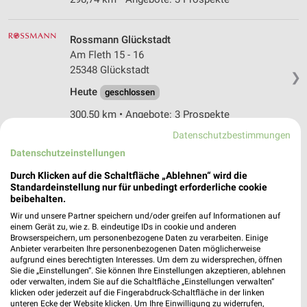
Rossmann Glückstadt
Am Fleth 15 - 16
25348 Glückstadt
❯
Heute
geschlossen
300,50 km • Angebote: 3 Prospekte
Datenschutzbestimmungen
Datenschutzeinstellungen
Ernsting's family Cuxhaven
Abschnede 210
Durch Klicken auf die Schaltfläche „Ablehnen“ wird die
27472 Cuxhaven
Standardeinstellung nur für unbedingt erforderliche cookie
❯
beibehalten.
Heute
geschlossen
Wir und unsere Partner speichern und/oder greifen auf Informationen auf
einem Gerät zu, wie z. B. eindeutige IDs in cookie und anderen
346,62 km
Browserspeichern, um personenbezogene Daten zu verarbeiten. Einige
Anbieter verarbeiten Ihre personenbezogenen Daten möglicherweise
aufgrund eines berechtigten Interesses. Um dem zu widersprechen, öffnen
Ernsting's family Cuxhaven
Sie die „Einstellungen“. Sie können Ihre Einstellungen akzeptieren, ablehnen
oder verwalten, indem Sie auf die Schaltfläche „Einstellungen verwalten“
Nordersteinstraße 7
klicken oder jederzeit auf die Fingerabdruck-Schaltfläche in der linken
27472 Cuxhaven
unteren Ecke der Website klicken. Um Ihre Einwilligung zu widerrufen,