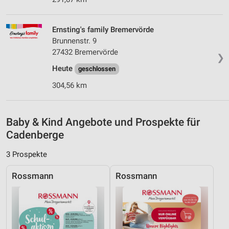
Quellen
Entwicklung und Verbesserung der Angebote
Ernsting's family Bremervörde
Brunnenstr. 9
Verwendung reduzierter Daten zur Auswahl von
27432 Bremervörde
❯
Inhalten
Heute
geschlossen
IAB-Besonderheiten:
304,56 km
Verwendung genauer Standortdaten
Geräte anhand von aktiv angeforderten
Baby & Kind Angebote und Prospekte für
Informationen identifizieren
Cadenberge
Nicht-IAB-Verarbeitungszwecke:
Notwendig
3 Prospekte
Performance
Rossmann
Rossmann
Funktional
Werbung