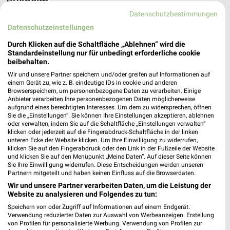
Buxheim
Datenschutzbestimmungen
20 Prospekte
Datenschutzeinstellungen
JYSK
XXXLutz
Durch Klicken auf die Schaltfläche „Ablehnen“ wird die
Standardeinstellung nur für unbedingt erforderliche cookie
beibehalten.
Wir und unsere Partner speichern und/oder greifen auf Informationen auf
einem Gerät zu, wie z. B. eindeutige IDs in cookie und anderen
Browserspeichern, um personenbezogene Daten zu verarbeiten. Einige
Anbieter verarbeiten Ihre personenbezogenen Daten möglicherweise
aufgrund eines berechtigten Interesses. Um dem zu widersprechen, öffnen
Sie die „Einstellungen“. Sie können Ihre Einstellungen akzeptieren, ablehnen
oder verwalten, indem Sie auf die Schaltfläche „Einstellungen verwalten“
klicken oder jederzeit auf die Fingerabdruck-Schaltfläche in der linken
unteren Ecke der Website klicken. Um Ihre Einwilligung zu widerrufen,
klicken Sie auf den Fingerabdruck oder den Link in der Fußzeile der Website
und klicken Sie auf den Menüpunkt „Meine Daten“. Auf dieser Seite können
Sie Ihre Einwilligung widerrufen. Diese Entscheidungen werden unseren
Partnern mitgeteilt und haben keinen Einfluss auf die Browserdaten.
Wir und unsere Partner verarbeiten Daten, um die Leistung der
Website zu analysieren und Folgendes zu tun:
7,9 km
53,9 km
Spare bis zu 70%
Wohnen Spezial
Speichern von oder Zugriff auf Informationen auf einem Endgerät.
Verwendung reduzierter Daten zur Auswahl von Werbeanzeigen. Erstellung
Gültig bis Sa. 15.08.
Gültig bis Fr. 14.08.
von Profilen für personalisierte Werbung. Verwendung von Profilen zur