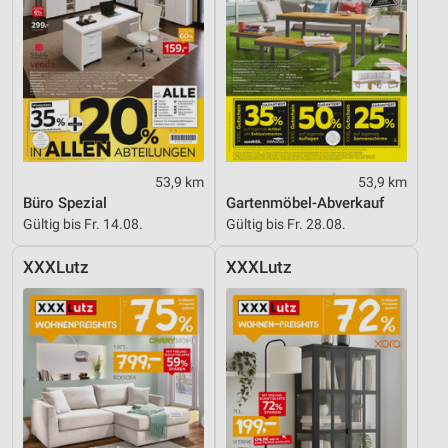
Verwendung genauer Standortdaten
Geräte anhand von aktiv angeforderten
Informationen identifizieren
Nicht-IAB-Verarbeitungszwecke:
Notwendig
Performance
53,9 km
53,9 km
Büro Spezial
Gartenmöbel-Abverkauf
Funktional
Gültig bis Fr. 14.08.
Gültig bis Fr. 28.08.
Werbung
XXXLutz
XXXLutz