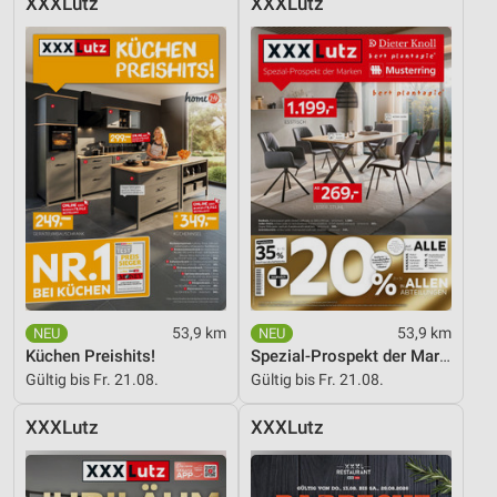
XXXLutz
XXXLutz
53,9 km
53,9 km
Küchen Preishits!
Spezial-Prospekt der Marken
Gültig bis Fr. 21.08.
Gültig bis Fr. 21.08.
XXXLutz
XXXLutz