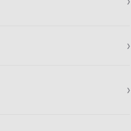
❯
❯
❯