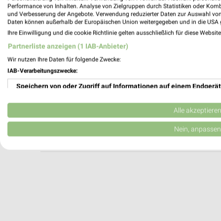
A.T.U Bamberg
Performance von Inhalten. Analyse von Zielgruppen durch Statistiken oder Kom
und Verbesserung der Angebote. Verwendung reduzierter Daten zur Auswahl von
Von-Ketteler-Straße 4
Daten können außerhalb der Europäischen Union weitergegeben und in die USA 
96050 Bamberg
Ihre Einwilligung und die cookie Richtlinie gelten ausschließlich für diese Websit
Heute 07:30 - 17:30 Uhr |
Geöffnet
Partnerliste anzeigen (1 IAB-Anbieter)
340,05 km
Wir nutzen Ihre Daten für folgende Zwecke:
IAB-Verarbeitungszwecke:
Speichern von oder Zugriff auf Informationen auf einem Endgerät
Louis MEGAShop Bamberg
Laubanger 11
Verwendung reduzierter Daten zur Auswahl von Werbeanzeigen
96052 Bamberg
Alle akzeptiere
Heute 09:00 - 20:00 Uhr |
Geschlossen
Erstellung von Profilen für personalisierte Werbung
Nein, anpassen
339,55 km
Verwendung von Profilen zur Auswahl personalisierter Werbung
Erstellung von Profilen zur Personalisierung von Inhalten
Verwendung von Profilen zur Auswahl personalisierter Inhalte
Messung der Werbeleistung