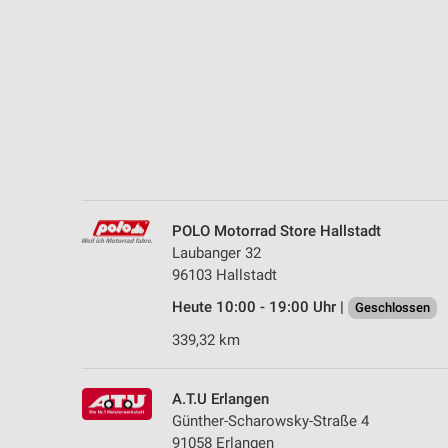
Messung der Performance von Inhalten
Analyse von Zielgruppen durch Statistiken oder Kombinationen 
Quellen
Entwicklung und Verbesserung der Angebote
Verwendung reduzierter Daten zur Auswahl von Inhalten
IAB-Besonderheiten:
Verwendung genauer Standortdaten
POLO Motorrad Store Hallstadt
Laubanger 32
Geräte anhand von aktiv angeforderten Informationen identifizie
96103 Hallstadt
Nicht-IAB-Verarbeitungszwecke:
Heute 10:00 - 19:00 Uhr |
Geschlossen
Notwendig
339,32 km
Performance
A.T.U Erlangen
Funktional
Günther-Scharowsky-Straße 4
91058 Erlangen
Werbung