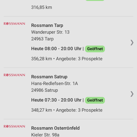
316,85 km
Partnerliste anzeigen (1 IAB-Anbieter)
Wir nutzen Ihre Daten für folgende Zwecke:
IAB-Verarbeitungszwecke:
Rossmann Tarp
Wanderuper Str. 13
Speichern von oder Zugriff auf Informationen
auf einem Endgerät
24963 Tarp
❯
Heute 08:00 - 20:00 Uhr |
Geöffnet
Verwendung reduzierter Daten zur Auswahl von
Werbeanzeigen
356,28 km • Angebote: 3 Prospekte
Erstellung von Profilen für personalisierte
Werbung
Rossmann Satrup
Hans-Redlefsen-Str. 1A
Verwendung von Profilen zur Auswahl
24986 Satrup
personalisierter Werbung
❯
Heute 07:30 - 20:00 Uhr |
Geöffnet
Erstellung von Profilen zur Personalisierung
von Inhalten
348,27 km • Angebote: 3 Prospekte
Verwendung von Profilen zur Auswahl
personalisierter Inhalte
Rossmann Osterrönfeld
Kieler Str. 98a