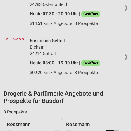
Messung der Werbeleistung
24783 Osterrönfeld
❯
Heute 07:30 - 20:00 Uhr |
Geöffnet
Messung der Performance von Inhalten
314,51 km • Angebote: 3 Prospekte
Analyse von Zielgruppen durch Statistiken oder
Kombinationen von Daten aus verschiedenen
Quellen
Rossmann Gettorf
Eichstr. 1
Entwicklung und Verbesserung der Angebote
24214 Gettorf
❯
Verwendung reduzierter Daten zur Auswahl von
Heute 08:00 - 19:00 Uhr |
Geöffnet
Inhalten
309,20 km • Angebote: 3 Prospekte
IAB-Besonderheiten:
Verwendung genauer Standortdaten
Drogerie & Parfümerie Angebote und
Geräte anhand von aktiv angeforderten
Prospekte für Busdorf
Informationen identifizieren
Nicht-IAB-Verarbeitungszwecke:
3 Prospekte
Notwendig
Rossmann
Rossmann