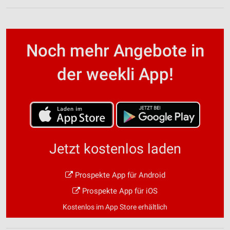
Noch mehr Angebote in
der weekli App!
Jetzt kostenlos laden
Prospekte App für Android
Prospekte App für iOS
Kostenlos im App Store erhältlich