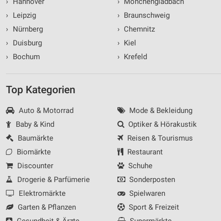
›
Hannover
›
Mönchengladbach
›
Leipzig
›
Braunschweig
›
Nürnberg
›
Chemnitz
›
Duisburg
›
Kiel
›
Bochum
›
Krefeld
Top Kategorien
Auto & Motorrad
Mode & Bekleidung
Baby & Kind
Optiker & Hörakustik
Baumärkte
Reisen & Tourismus
Biomärkte
Restaurant
Discounter
Schuhe
Drogerie & Parfümerie
Sonderposten
Elektromärkte
Spielwaren
Garten & Pflanzen
Sport & Freizeit
Gesundheit & Ärzte
Supermärkte