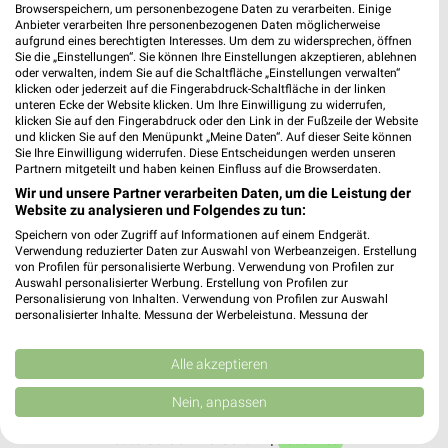
Browserspeichern, um personenbezogene Daten zu verarbeiten. Einige
Anbieter verarbeiten Ihre personenbezogenen Daten möglicherweise
Rossmann Rendsburg
aufgrund eines berechtigten Interesses. Um dem zu widersprechen, öffnen
Hohe Str. 22
Sie die „Einstellungen“. Sie können Ihre Einstellungen akzeptieren, ablehnen
24768 Rendsburg
oder verwalten, indem Sie auf die Schaltfläche „Einstellungen verwalten“
❯
klicken oder jederzeit auf die Fingerabdruck-Schaltfläche in der linken
Heute 08:00 - 19:00 Uhr |
Geöffnet
unteren Ecke der Website klicken. Um Ihre Einwilligung zu widerrufen,
klicken Sie auf den Fingerabdruck oder den Link in der Fußzeile der Website
317,60 km • Angebote: 3 Prospekte
und klicken Sie auf den Menüpunkt „Meine Daten“. Auf dieser Seite können
Sie Ihre Einwilligung widerrufen. Diese Entscheidungen werden unseren
Partnern mitgeteilt und haben keinen Einfluss auf die Browserdaten.
Wir und unsere Partner verarbeiten Daten, um die Leistung der
Douglas Rendsburg
Website zu analysieren und Folgendes zu tun:
Hohe Str. 28
Speichern von oder Zugriff auf Informationen auf einem Endgerät.
24768 Rendsburg
❯
Verwendung reduzierter Daten zur Auswahl von Werbeanzeigen. Erstellung
von Profilen für personalisierte Werbung. Verwendung von Profilen zur
Heute 10:00 - 18:00 Uhr |
Geöffnet
Auswahl personalisierter Werbung. Erstellung von Profilen zur
Personalisierung von Inhalten. Verwendung von Profilen zur Auswahl
317,52 km
personalisierter Inhalte. Messung der Werbeleistung. Messung der
Performance von Inhalten. Analyse von Zielgruppen durch Statistiken oder
Kombinationen von Daten aus verschiedenen Quellen. Entwicklung und
dm Rendsburg
Verbesserung der Angebote. Verwendung reduzierter Daten zur Auswahl
Alle akzeptieren
von Inhalten.
Bismarckstraße 12-14
Daten können außerhalb der Europäischen Union weitergegeben und in die
Nein, anpassen
24768 Rendsburg
USA gesendet werden.
❯
Ihre Einwilligung und die cookie Richtlinie gelten ausschließlich für diese
Heute 08:00 - 20:00 Uhr |
Geöffnet
Website/App.