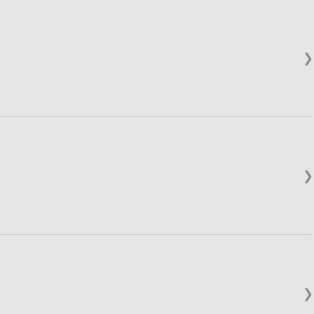
❯
❯
❯