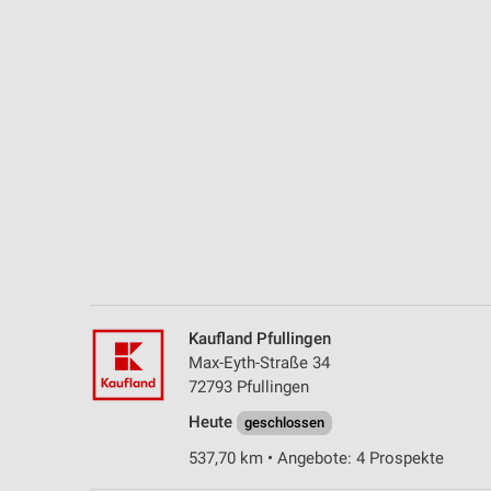
Messung der Performance von Inhalten
Analyse von Zielgruppen durch Statistiken oder Kombinationen 
Quellen
Entwicklung und Verbesserung der Angebote
Verwendung reduzierter Daten zur Auswahl von Inhalten
IAB-Besonderheiten:
Verwendung genauer Standortdaten
Geräte anhand von aktiv angeforderten Informationen identifizie
Nicht-IAB-Verarbeitungszwecke:
Kaufland Pfullingen
Notwendig
Max-Eyth-Straße 34
72793 Pfullingen
Performance
Heute
geschlossen
Funktional
537,70 km • Angebote: 4 Prospekte
Werbung