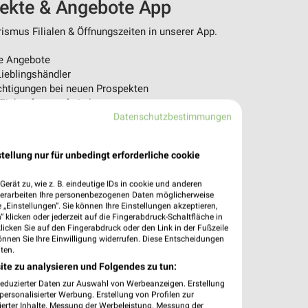
pekte & Angebote App
ismus Filialen & Öffnungszeiten in unserer App.
e Angebote
ieblingshändler
htigungen bei neuen Prospekten
 Einkauf stressfrei planen
Datenschutzbestimmungen
 App jetzt laden oder QR-Code scannen.
tellung nur für unbedingt erforderliche cookie
erät zu, wie z. B. eindeutige IDs in cookie und anderen
verarbeiten Ihre personenbezogenen Daten möglicherweise
„Einstellungen“. Sie können Ihre Einstellungen akzeptieren,
 klicken oder jederzeit auf die Fingerabdruck-Schaltfläche in
klicken Sie auf den Fingerabdruck oder den Link in der Fußzeile
önnen Sie Ihre Einwilligung widerrufen. Diese Entscheidungen
ten.
ite zu analysieren und Folgendes zu tun:
reduzierter Daten zur Auswahl von Werbeanzeigen. Erstellung
ersonalisierter Werbung. Erstellung von Profilen zur
ierter Inhalte. Messung der Werbeleistung. Messung der