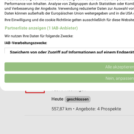
Performance von Inhalten. Analyse von Zielgruppen durch Statistiken oder Kom
und Verbesserung der Angebote. Verwendung reduzierter Daten zur Auswahl von
Daten können außerhalb der Europäischen Union weitergegeben und in die USA 
Ihre Einwilligung und die cookie Richtlinie gelten ausschließlich für diese Websit
Kaufland Hechingen
Partnerliste anzeigen (1 IAB-Anbieter)
Gammertinger Straße 42-44
Wir nutzen Ihre Daten für folgende Zwecke:
72379 Hechingen
IAB-Verarbeitungszwecke:
Heute
geschlossen
Speichern von oder Zugriff auf Informationen auf einem Endgerät
559,18 km • Angebote: 4 Prospekte
Verwendung reduzierter Daten zur Auswahl von Werbeanzeigen
Alle akzeptiere
Kaufland Hechingen
Erstellung von Profilen für personalisierte Werbung
Nein, anpassen
Kaullastraße 1
Verwendung von Profilen zur Auswahl personalisierter Werbung
72379 Hechingen
Heute
geschlossen
Erstellung von Profilen zur Personalisierung von Inhalten
557,87 km • Angebote: 4 Prospekte
Verwendung von Profilen zur Auswahl personalisierter Inhalte
Messung der Werbeleistung