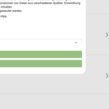
binationen von Daten aus verschiedenen Quellen. Entwicklung
 Inhalten.
gesendet werden.
e/App.
❯
n
❯