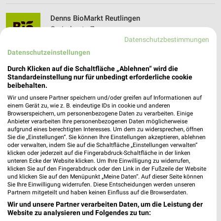
Denns BioMarkt Reutlingen
Gminderstr. 7
Datenschutzbestimmungen
72762 Reutlingen
❯
Datenschutzeinstellungen
Heute 07:00 - 20:00 Uhr |
Geöffnet
Durch Klicken auf die Schaltfläche „Ablehnen“ wird die
536,96 km • Angebote: 1 Prospekt
Standardeinstellung nur für unbedingt erforderliche cookie
beibehalten.
Wir und unsere Partner speichern und/oder greifen auf Informationen auf
VITALIA Reutlingen-Betzingen
einem Gerät zu, wie z. B. eindeutige IDs in cookie und anderen
Steinachstraße 16
Browserspeichern, um personenbezogene Daten zu verarbeiten. Einige
Anbieter verarbeiten Ihre personenbezogenen Daten möglicherweise
72770 Reutlingen
❯
aufgrund eines berechtigten Interesses. Um dem zu widersprechen, öffnen
Sie die „Einstellungen“. Sie können Ihre Einstellungen akzeptieren, ablehnen
Heute 09:00 - 13:00 Uhr |
Geöffnet
oder verwalten, indem Sie auf die Schaltfläche „Einstellungen verwalten“
klicken oder jederzeit auf die Fingerabdruck-Schaltfläche in der linken
537,55 km • Angebote: 1 Prospekt
unteren Ecke der Website klicken. Um Ihre Einwilligung zu widerrufen,
klicken Sie auf den Fingerabdruck oder den Link in der Fußzeile der Website
und klicken Sie auf den Menüpunkt „Meine Daten“. Auf dieser Seite können
Reformhaus VITALIA Reutlingen - Betzingen
Sie Ihre Einwilligung widerrufen. Diese Entscheidungen werden unseren
Partnern mitgeteilt und haben keinen Einfluss auf die Browserdaten.
Steinachstr. 16
❯
Wir und unsere Partner verarbeiten Daten, um die Leistung der
72770 Reutlingen - Betzingen
Website zu analysieren und Folgendes zu tun: