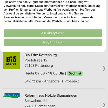
537,55 km • Angebote: 1 Prospekt
Speichern von oder Zugriff auf Informationen auf einem Endgerät.
Verwendung reduzierter Daten zur Auswahl von Werbeanzeigen. Erstellung
von Profilen für personalisierte Werbung. Verwendung von Profilen zur
Auswahl personalisierter Werbung. Erstellung von Profilen zur
Denns BioMarkt Rottenburg am Neckar
Personalisierung von Inhalten. Verwendung von Profilen zur Auswahl
Poststr. 26
personalisierter Inhalte. Messung der Werbeleistung. Messung der
72108 Rottenburg am Neckar
Performance von Inhalten. Analyse von Zielgruppen durch Statistiken oder
❯
Kombinationen von Daten aus verschiedenen Quellen. Entwicklung und
Heute 08:00 - 20:00 Uhr |
Verbesserung der Angebote. Verwendung reduzierter Daten zur Auswahl
Alle akzeptieren
Geöffnet
von Inhalten.
549,61 km • Angebote: 1 Prospekt
Daten können außerhalb der Europäischen Union weitergegeben und in die
Nein, anpassen
USA gesendet werden.
Ihre Einwilligung und die cookie Richtlinie gelten ausschließlich für diese
Website/App.
Bio Fritz Rottenburg
Partnerliste anzeigen (1 IAB-Anbieter)
Poststraße 19
72108 Rottenburg
Wir nutzen Ihre Daten für folgende Zwecke:
❯
IAB-Verarbeitungszwecke:
Heute 09:00 - 18:00 Uhr |
Geöffnet
Speichern von oder Zugriff auf Informationen
549,72 km • Angebote: 1 Prospekt
auf einem Endgerät
Verwendung reduzierter Daten zur Auswahl von
Reformhaus Hölzle Sigmaringen
Werbeanzeigen
Schwabstr. 11
❯
72488 Sigmaringen
Erstellung von Profilen für personalisierte