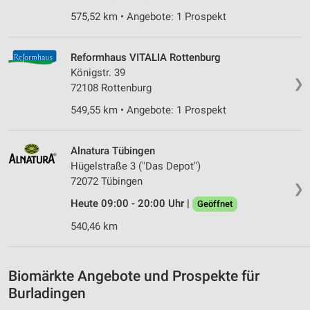
Werbung
575,52 km • Angebote: 1 Prospekt
Verwendung von Profilen zur Auswahl
personalisierter Werbung
Reformhaus VITALIA Rottenburg
Königstr. 39
Erstellung von Profilen zur Personalisierung
❯
72108 Rottenburg
von Inhalten
549,55 km • Angebote: 1 Prospekt
Verwendung von Profilen zur Auswahl
personalisierter Inhalte
Alnatura Tübingen
Messung der Werbeleistung
Hügelstraße 3 ("Das Depot")
72072 Tübingen
Messung der Performance von Inhalten
❯
Heute 09:00 - 20:00 Uhr |
Geöffnet
Analyse von Zielgruppen durch Statistiken oder
540,46 km
Kombinationen von Daten aus verschiedenen
Quellen
Entwicklung und Verbesserung der Angebote
Biomärkte Angebote und Prospekte für
Burladingen
Verwendung reduzierter Daten zur Auswahl von
Inhalten