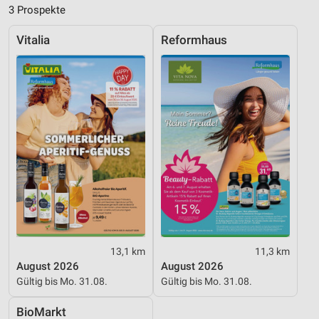
3 Prospekte
IAB-Besonderheiten:
Vitalia
Reformhaus
Verwendung genauer Standortdaten
Geräte anhand von aktiv angeforderten
Informationen identifizieren
Nicht-IAB-Verarbeitungszwecke:
Notwendig
Performance
Funktional
Werbung
13,1 km
11,3 km
August 2026
August 2026
Gültig bis Mo. 31.08.
Gültig bis Mo. 31.08.
BioMarkt