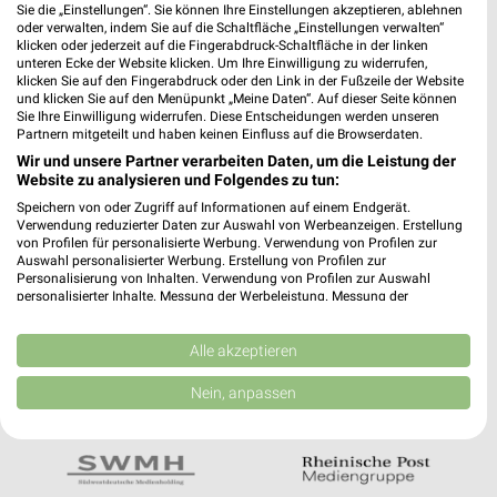
Noch mehr Angebote in
Sie die „Einstellungen“. Sie können Ihre Einstellungen akzeptieren, ablehnen
oder verwalten, indem Sie auf die Schaltfläche „Einstellungen verwalten“
der weekli App!
klicken oder jederzeit auf die Fingerabdruck-Schaltfläche in der linken
unteren Ecke der Website klicken. Um Ihre Einwilligung zu widerrufen,
klicken Sie auf den Fingerabdruck oder den Link in der Fußzeile der Website
und klicken Sie auf den Menüpunkt „Meine Daten“. Auf dieser Seite können
Sie Ihre Einwilligung widerrufen. Diese Entscheidungen werden unseren
Partnern mitgeteilt und haben keinen Einfluss auf die Browserdaten.
Wir und unsere Partner verarbeiten Daten, um die Leistung der
Website zu analysieren und Folgendes zu tun:
Jetzt kostenlos laden
Speichern von oder Zugriff auf Informationen auf einem Endgerät.
Verwendung reduzierter Daten zur Auswahl von Werbeanzeigen. Erstellung
von Profilen für personalisierte Werbung. Verwendung von Profilen zur
Auswahl personalisierter Werbung. Erstellung von Profilen zur
Prospekte App für Android
Personalisierung von Inhalten. Verwendung von Profilen zur Auswahl
personalisierter Inhalte. Messung der Werbeleistung. Messung der
Prospekte App für iOS
Performance von Inhalten. Analyse von Zielgruppen durch Statistiken oder
Kombinationen von Daten aus verschiedenen Quellen. Entwicklung und
Kostenlos im App Store erhältlich
Verbesserung der Angebote. Verwendung reduzierter Daten zur Auswahl
Alle akzeptieren
von Inhalten.
Daten können außerhalb der Europäischen Union weitergegeben und in die
Nein, anpassen
USA gesendet werden.
In Kooperation mit:
Ihre Einwilligung und die cookie Richtlinie gelten ausschließlich für diese
Website/App.
Partnerliste anzeigen (1 IAB-Anbieter)