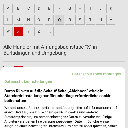
A
B
C
D
E
F
G
H
I
J
K
L
M
N
O
P
Q
R
S
T
U
V
W
X
Y
Z
...
Alle Händler mit Anfangsbuchstabe "X" in
Burladingen und Umgebung
XXXLutz Katalog und Prospekte für Böblingen
Datenschutzbestimmungen
Datenschutzeinstellungen
Durch Klicken auf die Schaltfläche „Ablehnen“ wird die
Standardeinstellung nur für unbedingt erforderliche cookie
beibehalten.
Wir und unsere Partner speichern und/oder greifen auf Informationen auf
einem Gerät zu, wie z. B. eindeutige IDs in cookie und anderen
Browserspeichern, um personenbezogene Daten zu verarbeiten. Einige
Anbieter verarbeiten Ihre personenbezogenen Daten möglicherweise
aufgrund eines berechtigten Interesses. Um dem zu widersprechen, öffnen