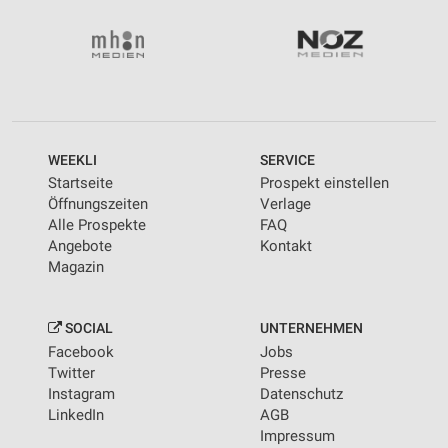
Wir nutzen Ihre Daten für folgende Zwecke:
IAB-Verarbeitungszwecke:
Speichern von oder Zugriff auf Informationen
auf einem Endgerät
Verwendung reduzierter Daten zur Auswahl von
Werbeanzeigen
WEEKLI
SERVICE
Erstellung von Profilen für personalisierte
Startseite
Prospekt einstellen
Werbung
Öffnungszeiten
Verlage
Alle Prospekte
FAQ
Verwendung von Profilen zur Auswahl
Angebote
Kontakt
personalisierter Werbung
Magazin
Erstellung von Profilen zur Personalisierung
von Inhalten
SOCIAL
UNTERNEHMEN
Verwendung von Profilen zur Auswahl
Facebook
Jobs
personalisierter Inhalte
Twitter
Presse
Instagram
Datenschutz
Messung der Werbeleistung
LinkedIn
AGB
Impressum