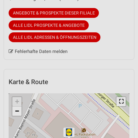
ANGEBOTE & PROSPEKTE DIESER FILIALE
ALLE LIDL PROSPEKTE & ANGEBOTE
ALLE LIDL ADRESSEN & ÖFFNUNGSZEITEN
Fehlerhafte Daten melden
Karte & Route
+
⛶
−