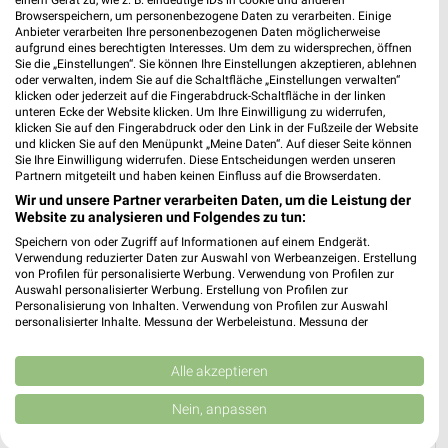
einem Gerät zu, wie z. B. eindeutige IDs in cookie und anderen
Browserspeichern, um personenbezogene Daten zu verarbeiten. Einige
Anbieter verarbeiten Ihre personenbezogenen Daten möglicherweise
Lidl Prospekt für Burglengenfeld ab Mo.
aufgrund eines berechtigten Interesses. Um dem zu widersprechen, öffnen
den 03.08.
Sie die „Einstellungen“. Sie können Ihre Einstellungen akzeptieren, ablehnen
oder verwalten, indem Sie auf die Schaltfläche „Einstellungen verwalten“
Gültig von 03. Aug. bis 08. Aug.
klicken oder jederzeit auf die Fingerabdruck-Schaltfläche in der linken
unteren Ecke der Website klicken. Um Ihre Einwilligung zu widerrufen,
klicken Sie auf den Fingerabdruck oder den Link in der Fußzeile der Website
📅
Kalendereintrag erstellen
und klicken Sie auf den Menüpunkt „Meine Daten“. Auf dieser Seite können
Sie Ihre Einwilligung widerrufen. Diese Entscheidungen werden unseren
Partnern mitgeteilt und haben keinen Einfluss auf die Browserdaten.
PROSPEKT BLÄTTERN
Wir und unsere Partner verarbeiten Daten, um die Leistung der
Website zu analysieren und Folgendes zu tun:
Speichern von oder Zugriff auf Informationen auf einem Endgerät.
Verwendung reduzierter Daten zur Auswahl von Werbeanzeigen. Erstellung
von Profilen für personalisierte Werbung. Verwendung von Profilen zur
ANGEBOTE AB DONNERSTAG
CLEVER SPAREN
KINDERMODE & SPIELZ
Auswahl personalisierter Werbung. Erstellung von Profilen zur
Personalisierung von Inhalten. Verwendung von Profilen zur Auswahl
personalisierter Inhalte. Messung der Werbeleistung. Messung der
Performance von Inhalten. Analyse von Zielgruppen durch Statistiken oder
Kombinationen von Daten aus verschiedenen Quellen. Entwicklung und
Verbesserung der Angebote. Verwendung reduzierter Daten zur Auswahl
Alle akzeptieren
von Inhalten.
Daten können außerhalb der Europäischen Union weitergegeben und in die
Nein, anpassen
USA gesendet werden.
Ihre Einwilligung und die cookie Richtlinie gelten ausschließlich für diese