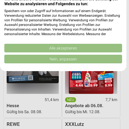
Gültig bis Fr. 14.08.
Gültig bis Fr. 14.08.
Website zu analysieren und Folgendes zu tun:
Speichern von oder Zugriff auf Informationen auf einem Endgerät.
XXXLutz
Kaufland
Verwendung reduzierter Daten zur Auswahl von Werbeanzeigen. Erstellung
von Profilen für personalisierte Werbung. Verwendung von Profilen zur
Auswahl personalisierter Werbung. Erstellung von Profilen zur
Personalisierung von Inhalten. Verwendung von Profilen zur Auswahl
personalisierter Inhalte. Messung der Werbeleistung. Messung der
Performance von Inhalten. Analyse von Zielgruppen durch Statistiken oder
Kombinationen von Daten aus verschiedenen Quellen. Entwicklung und
Verbesserung der Angebote. Verwendung reduzierter Daten zur Auswahl
Alle akzeptieren
von Inhalten.
Daten können außerhalb der Europäischen Union weitergegeben und in die
Nein, anpassen
USA gesendet werden.
Ihre Einwilligung und die cookie Richtlinie gelten ausschließlich für diese
Website/App.
Partnerliste anzeigen (1 IAB-Anbieter)
Wir nutzen Ihre Daten für folgende Zwecke:
IAB-Verarbeitungszwecke:
51,4 km
7,7 km
Speichern von oder Zugriff auf Informationen
Hesse
Angebote ab 06.08.
auf einem Endgerät
Gültig bis Sa. 08.08.
Gültig bis Mi. 12.08.
Verwendung reduzierter Daten zur Auswahl von
REWE
XXXLutz
Werbeanzeigen