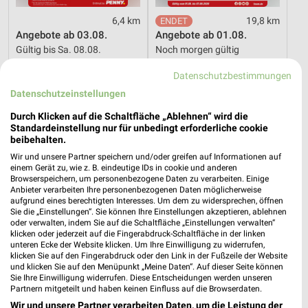
6,4 km
19,8 km
Angebote ab 03.08.
Angebote ab 01.08.
Gültig bis Sa. 08.08.
Noch morgen gültig
Datenschutzbestimmungen
XXXLutz
XXXLutz
Datenschutzeinstellungen
Durch Klicken auf die Schaltfläche „Ablehnen“ wird die
Standardeinstellung nur für unbedingt erforderliche cookie
beibehalten.
Wir und unsere Partner speichern und/oder greifen auf Informationen auf
einem Gerät zu, wie z. B. eindeutige IDs in cookie und anderen
Browserspeichern, um personenbezogene Daten zu verarbeiten. Einige
Anbieter verarbeiten Ihre personenbezogenen Daten möglicherweise
aufgrund eines berechtigten Interesses. Um dem zu widersprechen, öffnen
Sie die „Einstellungen“. Sie können Ihre Einstellungen akzeptieren, ablehnen
oder verwalten, indem Sie auf die Schaltfläche „Einstellungen verwalten“
klicken oder jederzeit auf die Fingerabdruck-Schaltfläche in der linken
unteren Ecke der Website klicken. Um Ihre Einwilligung zu widerrufen,
klicken Sie auf den Fingerabdruck oder den Link in der Fußzeile der Website
und klicken Sie auf den Menüpunkt „Meine Daten“. Auf dieser Seite können
Sie Ihre Einwilligung widerrufen. Diese Entscheidungen werden unseren
11,2 km
11,2 km
Partnern mitgeteilt und haben keinen Einfluss auf die Browserdaten.
Wohnen Spezial
Dieter Knoll
Wir und unsere Partner verarbeiten Daten, um die Leistung der