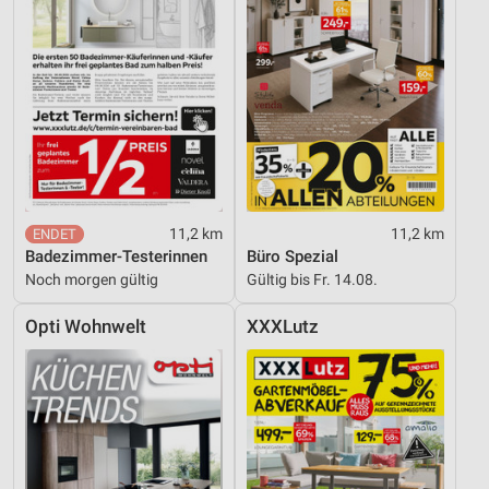
Verwendung reduzierter Daten zur Auswahl von
Inhalten
IAB-Besonderheiten:
Verwendung genauer Standortdaten
Geräte anhand von aktiv angeforderten
Informationen identifizieren
Nicht-IAB-Verarbeitungszwecke:
Notwendig
11,2 km
11,2 km
Badezimmer-Testerinnen
Büro Spezial
Performance
Noch morgen gültig
Gültig bis Fr. 14.08.
Funktional
Opti Wohnwelt
XXXLutz
Werbung