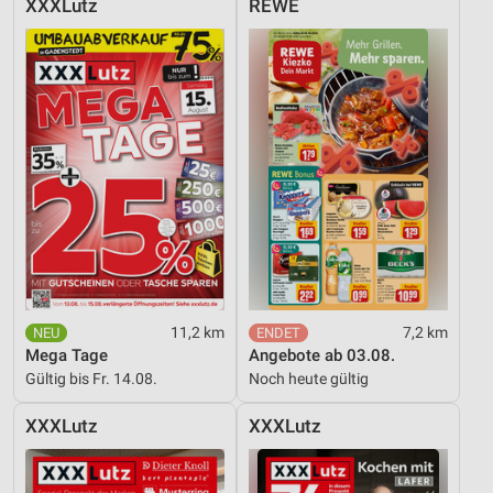
XXXLutz
REWE
Entwicklung und Verbesserung der Angebote
Verwendung reduzierter Daten zur Auswahl von
Inhalten
IAB-Besonderheiten:
Verwendung genauer Standortdaten
Geräte anhand von aktiv angeforderten
Informationen identifizieren
Nicht-IAB-Verarbeitungszwecke:
Notwendig
11,2 km
7,2 km
Performance
Mega Tage
Angebote ab 03.08.
Gültig bis Fr. 14.08.
Noch heute gültig
Funktional
XXXLutz
XXXLutz
Werbung