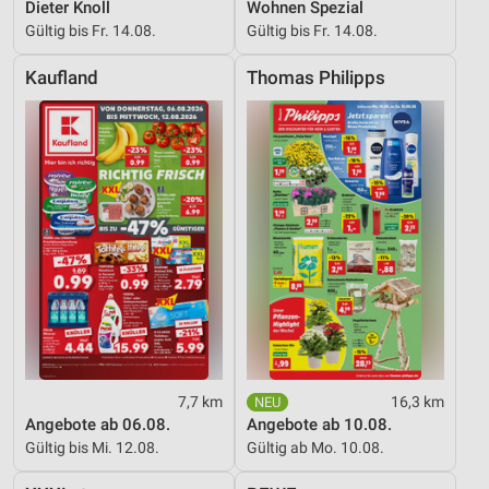
Dieter Knoll
Wohnen Spezial
Verwendung reduzierter Daten zur Auswahl von
Gültig bis Fr. 14.08.
Gültig bis Fr. 14.08.
Werbeanzeigen
Kaufland
Thomas Philipps
Erstellung von Profilen für personalisierte
Werbung
Verwendung von Profilen zur Auswahl
personalisierter Werbung
Erstellung von Profilen zur Personalisierung
von Inhalten
Verwendung von Profilen zur Auswahl
personalisierter Inhalte
Messung der Werbeleistung
Messung der Performance von Inhalten
7,7 km
16,3 km
Angebote ab 06.08.
Angebote ab 10.08.
Analyse von Zielgruppen durch Statistiken oder
Gültig bis Mi. 12.08.
Gültig ab Mo. 10.08.
Kombinationen von Daten aus verschiedenen
Quellen