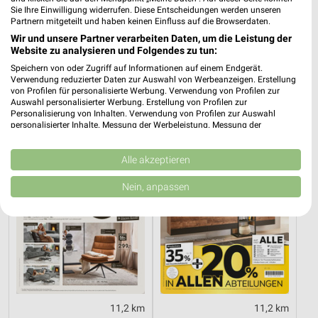
Sie Ihre Einwilligung widerrufen. Diese Entscheidungen werden unseren
Partnern mitgeteilt und haben keinen Einfluss auf die Browserdaten.
6,4 km
51,4 km
Wir und unsere Partner verarbeiten Daten, um die Leistung der
Website zu analysieren und Folgendes zu tun:
Angebote ab 03.08.
Hesse
Noch heute gültig
Noch heute gültig
Speichern von oder Zugriff auf Informationen auf einem Endgerät.
Verwendung reduzierter Daten zur Auswahl von Werbeanzeigen. Erstellung
von Profilen für personalisierte Werbung. Verwendung von Profilen zur
XXXLutz
XXXLutz
Auswahl personalisierter Werbung. Erstellung von Profilen zur
Personalisierung von Inhalten. Verwendung von Profilen zur Auswahl
personalisierter Inhalte. Messung der Werbeleistung. Messung der
Performance von Inhalten. Analyse von Zielgruppen durch Statistiken oder
Kombinationen von Daten aus verschiedenen Quellen. Entwicklung und
Verbesserung der Angebote. Verwendung reduzierter Daten zur Auswahl
Alle akzeptieren
von Inhalten.
Daten können außerhalb der Europäischen Union weitergegeben und in die
Nein, anpassen
USA gesendet werden.
Ihre Einwilligung und die cookie Richtlinie gelten ausschließlich für diese
Website/App.
Partnerliste anzeigen (1 IAB-Anbieter)
Wir nutzen Ihre Daten für folgende Zwecke:
IAB-Verarbeitungszwecke:
Speichern von oder Zugriff auf Informationen
11,2 km
11,2 km
auf einem Endgerät