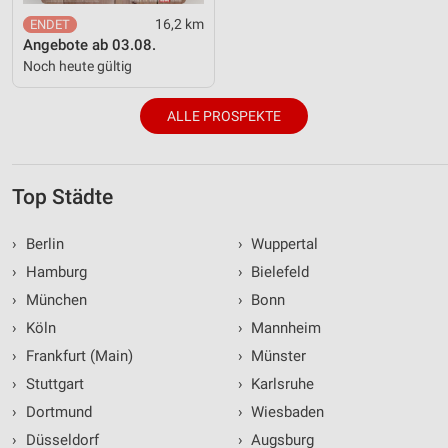
16,2 km
Angebote ab 03.08.
Noch heute gültig
ALLE PROSPEKTE
Top Städte
›
Berlin
›
Wuppertal
›
Hamburg
›
Bielefeld
›
München
›
Bonn
›
Köln
›
Mannheim
›
Frankfurt (Main)
›
Münster
›
Stuttgart
›
Karlsruhe
›
Dortmund
›
Wiesbaden
›
Düsseldorf
›
Augsburg