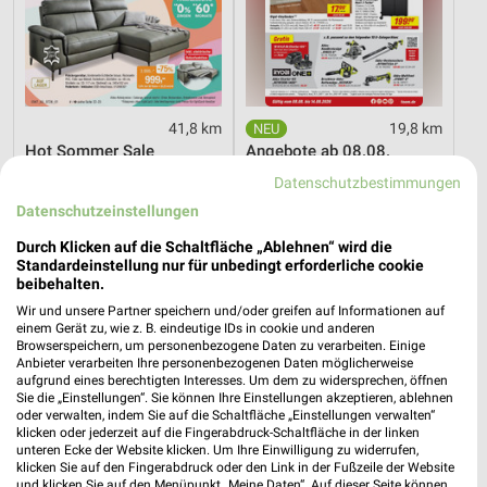
41,8 km
19,8 km
Hot Sommer Sale
Angebote ab 08.08.
Gültig bis Sa. 29.08.
Gültig bis Fr. 14.08.
Datenschutzbestimmungen
Datenschutzeinstellungen
PENNY
XXXLutz
Durch Klicken auf die Schaltfläche „Ablehnen“ wird die
Standardeinstellung nur für unbedingt erforderliche cookie
beibehalten.
Wir und unsere Partner speichern und/oder greifen auf Informationen auf
einem Gerät zu, wie z. B. eindeutige IDs in cookie und anderen
Browserspeichern, um personenbezogene Daten zu verarbeiten. Einige
Anbieter verarbeiten Ihre personenbezogenen Daten möglicherweise
aufgrund eines berechtigten Interesses. Um dem zu widersprechen, öffnen
Sie die „Einstellungen“. Sie können Ihre Einstellungen akzeptieren, ablehnen
oder verwalten, indem Sie auf die Schaltfläche „Einstellungen verwalten“
klicken oder jederzeit auf die Fingerabdruck-Schaltfläche in der linken
unteren Ecke der Website klicken. Um Ihre Einwilligung zu widerrufen,
klicken Sie auf den Fingerabdruck oder den Link in der Fußzeile der Website
und klicken Sie auf den Menüpunkt „Meine Daten“. Auf dieser Seite können