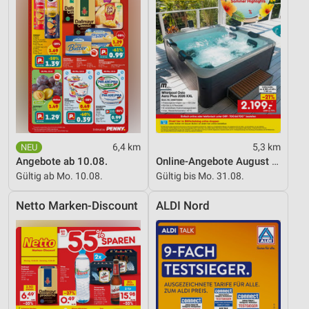
Verwendung reduzierter Daten zur Auswahl von
Inhalten
IAB-Besonderheiten:
Verwendung genauer Standortdaten
Geräte anhand von aktiv angeforderten
Informationen identifizieren
Nicht-IAB-Verarbeitungszwecke:
6,4 km
5,3 km
Notwendig
Angebote ab 10.08.
Online-Angebote August 2026
Gültig ab Mo. 10.08.
Gültig bis Mo. 31.08.
Performance
Netto Marken-Discount
ALDI Nord
Funktional
Werbung