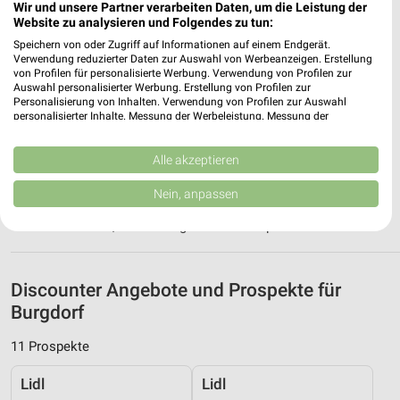
Wir und unsere Partner verarbeiten Daten, um die Leistung der
38268 Lengede
Website zu analysieren und Folgendes zu tun:
❯
Speichern von oder Zugriff auf Informationen auf einem Endgerät.
Heute
geschlossen
Verwendung reduzierter Daten zur Auswahl von Werbeanzeigen. Erstellung
von Profilen für personalisierte Werbung. Verwendung von Profilen zur
213,53 km • Angebote: 3 Prospekte
Auswahl personalisierter Werbung. Erstellung von Profilen zur
Personalisierung von Inhalten. Verwendung von Profilen zur Auswahl
personalisierter Inhalte. Messung der Werbeleistung. Messung der
Netto Marken-Discount Schellerten
Performance von Inhalten. Analyse von Zielgruppen durch Statistiken oder
Kombinationen von Daten aus verschiedenen Quellen. Entwicklung und
Sandkuhle 1 a
Verbesserung der Angebote. Verwendung reduzierter Daten zur Auswahl
Alle akzeptieren
31174 Schellerten
von Inhalten.
❯
Daten können außerhalb der Europäischen Union weitergegeben und in die
Nein, anpassen
Heute
geschlossen
USA gesendet werden.
Ihre Einwilligung und die cookie Richtlinie gelten ausschließlich für diese
227,86 km • Angebote: 3 Prospekte
Website/App.
Partnerliste anzeigen (1 IAB-Anbieter)
Wir nutzen Ihre Daten für folgende Zwecke:
Discounter Angebote und Prospekte für
IAB-Verarbeitungszwecke:
Burgdorf
Speichern von oder Zugriff auf Informationen
11 Prospekte
auf einem Endgerät
Lidl
Lidl
Verwendung reduzierter Daten zur Auswahl von
Werbeanzeigen