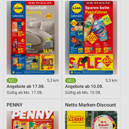
Erstellung von Profilen für personalisierte
Werbung
Verwendung von Profilen zur Auswahl
personalisierter Werbung
Erstellung von Profilen zur Personalisierung
von Inhalten
Verwendung von Profilen zur Auswahl
personalisierter Inhalte
Messung der Werbeleistung
5,3 km
5,3 km
Angebote ab 17.08.
Angebote ab 10.08.
Messung der Performance von Inhalten
Gültig ab Mo. 17.08.
Gültig ab Mo. 10.08.
Analyse von Zielgruppen durch Statistiken oder
PENNY
Netto Marken-Discount
Kombinationen von Daten aus verschiedenen
Quellen
Entwicklung und Verbesserung der Angebote