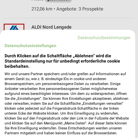
212,06 km • Angebote: 3 Prospekte
ALDI Nord Lengede
Carl-Zeiss-Straße 4
Datenschutzbestimmungen
38268 Lengede
❯
Datenschutzeinstellungen
Heute
geschlossen
Durch Klicken auf die Schaltfläche „Ablehnen“ wird die
212,32 km • Angebote: 4 Prospekte
Standardeinstellung nur für unbedingt erforderliche cookie
beibehalten.
Wir und unsere Partner speichern und/oder greifen auf Informationen auf
ALDI Nord Salzgitter
einem Gerät zu, wie z. B. eindeutige IDs in cookie und anderen
Browserspeichern, um personenbezogene Daten zu verarbeiten. Einige
Schlosserstr. 1
Anbieter verarbeiten Ihre personenbezogenen Daten möglicherweise
38229 Salzgitter
aufgrund eines berechtigten Interesses. Um dem zu widersprechen, öffnen
❯
Sie die „Einstellungen“. Sie können Ihre Einstellungen akzeptieren, ablehnen
Heute
geschlossen
oder verwalten, indem Sie auf die Schaltfläche „Einstellungen verwalten“
klicken oder jederzeit auf die Fingerabdruck-Schaltfläche in der linken
211,46 km • Angebote: 4 Prospekte
unteren Ecke der Website klicken. Um Ihre Einwilligung zu widerrufen,
klicken Sie auf den Fingerabdruck oder den Link in der Fußzeile der Website
und klicken Sie auf den Menüpunkt „Meine Daten“. Auf dieser Seite können
Sie Ihre Einwilligung widerrufen. Diese Entscheidungen werden unseren
Lidl Lengede
Partnern mitgeteilt und haben keinen Einfluss auf die Browserdaten.
Am Kreisel 1 c