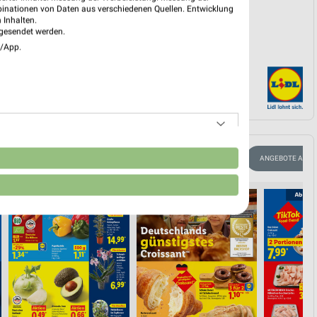
binationen von Daten aus verschiedenen Quellen. Entwicklung
 Inhalten.
gesendet werden.
e/App.
n
CLEVER SPAREN
KINDERMODE & SPIELZEUG
WEIN
ANGEBOTE AB F