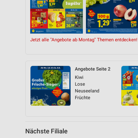
Messung der Performance von Inhalten
Analyse von Zielgruppen durch Statistiken oder Kombinationen 
Quellen
Entwicklung und Verbesserung der Angebote
Jetzt alle "Angebote ab Montag" Themen entdecken!
Verwendung reduzierter Daten zur Auswahl von Inhalten
IAB-Besonderheiten:
Verwendung genauer Standortdaten
Angebote Seite 2
Kiwi
Geräte anhand von aktiv angeforderten Informationen identifizie
Lose
Nicht-IAB-Verarbeitungszwecke:
Neuseeland
Früchte
Notwendig
Performance
Funktional
Nächste Filiale
Werbung