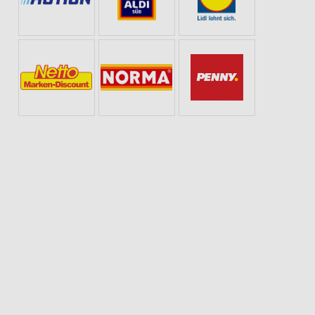
ER & SONNE
AKTIONEN, RABATTE & GUTSCHEINE
WELLNESS FÜR ZUHAUSE