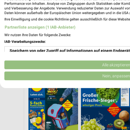
Performance von Inhalten. Analyse von Zielgruppen durch Statistiken oder Kom
und Verbesserung der Angebote. Verwendung reduzierter Daten zur Auswahl von
Daten können außerhalb der Europäischen Union weitergegeben und in die USA 
Ihre Einwilligung und die cookie Richtlinie gelten ausschließlich für diese Websit
Partnerliste anzeigen (1 IAB-Anbieter)
Wir nutzen Ihre Daten für folgende Zwecke:
IAB-Verarbeitungszwecke:
Speichern von oder Zugriff auf Informationen auf einem Endgerät
Verwendung reduzierter Daten zur Auswahl von Werbeanzeigen
Alle akzeptiere
ANGEBOTE AB MONTAG
ANGEBOTE AB DONNERSTAG
Erstellung von Profilen für personalisierte Werbung
Nein, anpassen
Verwendung von Profilen zur Auswahl personalisierter Werbung
Erstellung von Profilen zur Personalisierung von Inhalten
Verwendung von Profilen zur Auswahl personalisierter Inhalte
Messung der Werbeleistung