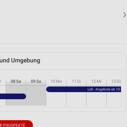
❯
au und Umgebung
r
08
Sa
09
So
10
Mo
11
Di
12
Mi
13
Do
Lidl - Angebote ab 10.08.
R PROSPEKTE