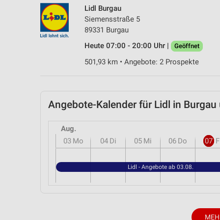
Lidl Burgau
Siemensstraße 5
89331 Burgau
Heute 07:00 - 20:00 Uhr |
Geöffnet
501,93 km • Angebote: 2 Prospekte
Angebote-Kalender für Lidl in Burg
Aug.
03
Mo
04
Di
05
Mi
06
Do
07
F
Lidl - Angebote ab 03.08.
MEH