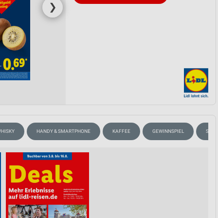
❯
WHISKY
HANDY & SMARTPHONE
KAFFEE
GEWINNSPIEL
SOMM