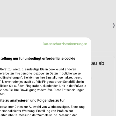
❯
Datenschutzbestimmungen
tellung nur für unbedingt erforderliche cookie
Lidl Prospekt für Burgau ab
Mo. den 03.08.
erät zu, wie z. B. eindeutige IDs in cookie und anderen
verarbeiten Ihre personenbezogenen Daten möglicherweise
„Einstellungen“. Sie können Ihre Einstellungen akzeptieren,
Gültig von 03. Aug. bis 08. Aug.
 klicken oder jederzeit auf die Fingerabdruck-Schaltfläche in
klicken Sie auf den Fingerabdruck oder den Link in der Fußzeile
📅
Kalendereintrag erstellen
önnen Sie Ihre Einwilligung widerrufen. Diese Entscheidungen
ten.
ite zu analysieren und Folgendes zu tun:
❯
reduzierter Daten zur Auswahl von Werbeanzeigen. Erstellung
PROSPEKT BLÄTTERN
ersonalisierter Werbung. Erstellung von Profilen zur
ierter Inhalte. Messung der Werbeleistung. Messung der