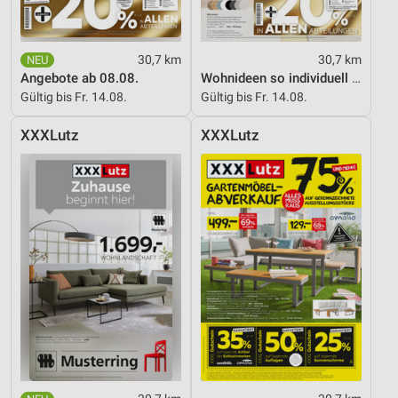
Verwendung reduzierter Daten zur Auswahl von
Inhalten
30,7 km
30,7 km
IAB-Besonderheiten:
Angebote ab 08.08.
Wohnideen so individuell wie du!
Verwendung genauer Standortdaten
Gültig bis Fr. 14.08.
Gültig bis Fr. 14.08.
Geräte anhand von aktiv angeforderten
XXXLutz
XXXLutz
Informationen identifizieren
Nicht-IAB-Verarbeitungszwecke:
Notwendig
Performance
Funktional
Werbung