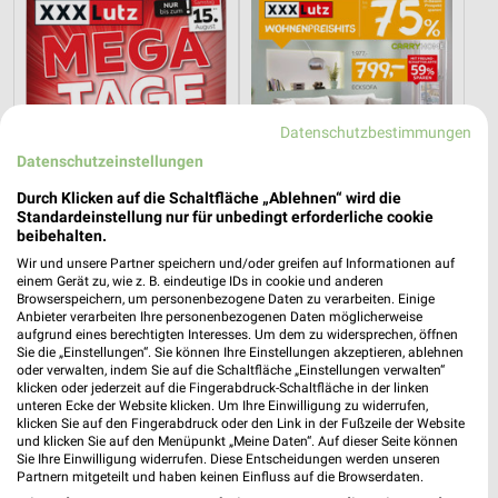
Datenschutzbestimmungen
Datenschutzeinstellungen
Durch Klicken auf die Schaltfläche „Ablehnen“ wird die
Standardeinstellung nur für unbedingt erforderliche cookie
beibehalten.
Wir und unsere Partner speichern und/oder greifen auf Informationen auf
einem Gerät zu, wie z. B. eindeutige IDs in cookie und anderen
30,7 km
30,7 km
Browserspeichern, um personenbezogene Daten zu verarbeiten. Einige
Mega Tage
Wohnenpreishits
Anbieter verarbeiten Ihre personenbezogenen Daten möglicherweise
aufgrund eines berechtigten Interesses. Um dem zu widersprechen, öffnen
Gültig bis Fr. 14.08.
Gültig bis Fr. 14.08.
Sie die „Einstellungen“. Sie können Ihre Einstellungen akzeptieren, ablehnen
oder verwalten, indem Sie auf die Schaltfläche „Einstellungen verwalten“
XXXLutz
XXXLutz
klicken oder jederzeit auf die Fingerabdruck-Schaltfläche in der linken
unteren Ecke der Website klicken. Um Ihre Einwilligung zu widerrufen,
klicken Sie auf den Fingerabdruck oder den Link in der Fußzeile der Website
und klicken Sie auf den Menüpunkt „Meine Daten“. Auf dieser Seite können
Sie Ihre Einwilligung widerrufen. Diese Entscheidungen werden unseren
Partnern mitgeteilt und haben keinen Einfluss auf die Browserdaten.