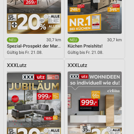
Erstellung von Profilen für personalisierte
Werbung
Verwendung von Profilen zur Auswahl
personalisierter Werbung
30,7 km
30,7 km
Erstellung von Profilen zur Personalisierung
Spezial-Prospekt der Marken
Küchen Preishits!
von Inhalten
Gültig bis Fr. 21.08.
Gültig bis Fr. 21.08.
Verwendung von Profilen zur Auswahl
XXXLutz
XXXLutz
personalisierter Inhalte
Messung der Werbeleistung
Messung der Performance von Inhalten
Analyse von Zielgruppen durch Statistiken oder
Kombinationen von Daten aus verschiedenen
Quellen
Entwicklung und Verbesserung der Angebote