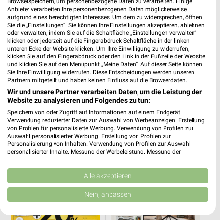
Browserspeichern, um personenbezogene Daten zu verarbeiten. Einige
Anbieter verarbeiten Ihre personenbezogenen Daten möglicherweise
aufgrund eines berechtigten Interesses. Um dem zu widersprechen, öffnen
Sie die „Einstellungen“. Sie können Ihre Einstellungen akzeptieren, ablehnen
oder verwalten, indem Sie auf die Schaltfläche „Einstellungen verwalten“
klicken oder jederzeit auf die Fingerabdruck-Schaltfläche in der linken
unteren Ecke der Website klicken. Um Ihre Einwilligung zu widerrufen,
klicken Sie auf den Fingerabdruck oder den Link in der Fußzeile der Website
18,9 km
6,1 km
und klicken Sie auf den Menüpunkt „Meine Daten“. Auf dieser Seite können
Angebote ab 08.08.
Angebote ab 03.08.
Sie Ihre Einwilligung widerrufen. Diese Entscheidungen werden unseren
Gültig bis Fr. 14.08.
Noch heute gültig
Partnern mitgeteilt und haben keinen Einfluss auf die Browserdaten.
Wir und unsere Partner verarbeiten Daten, um die Leistung der
XXXLutz
XXXLutz
Website zu analysieren und Folgendes zu tun:
Speichern von oder Zugriff auf Informationen auf einem Endgerät.
Verwendung reduzierter Daten zur Auswahl von Werbeanzeigen. Erstellung
von Profilen für personalisierte Werbung. Verwendung von Profilen zur
Auswahl personalisierter Werbung. Erstellung von Profilen zur
Personalisierung von Inhalten. Verwendung von Profilen zur Auswahl
personalisierter Inhalte. Messung der Werbeleistung. Messung der
Performance von Inhalten. Analyse von Zielgruppen durch Statistiken oder
Kombinationen von Daten aus verschiedenen Quellen. Entwicklung und
Verbesserung der Angebote. Verwendung reduzierter Daten zur Auswahl
Alle akzeptieren
von Inhalten.
Daten können außerhalb der Europäischen Union weitergegeben und in die
Nein, anpassen
USA gesendet werden.
Ihre Einwilligung und die cookie Richtlinie gelten ausschließlich für diese
Website/App.