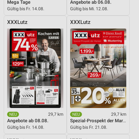
Messung der Werbeleistung
Mega Tage
Angebote ab 06.08.
Gültig bis Fr. 14.08.
Gültig bis Mi. 12.08.
Messung der Performance von Inhalten
XXXLutz
XXXLutz
Analyse von Zielgruppen durch Statistiken oder
Kombinationen von Daten aus verschiedenen
Quellen
Entwicklung und Verbesserung der Angebote
Verwendung reduzierter Daten zur Auswahl von
Inhalten
IAB-Besonderheiten:
Verwendung genauer Standortdaten
Geräte anhand von aktiv angeforderten
Informationen identifizieren
29,7 km
29,7 km
Nicht-IAB-Verarbeitungszwecke:
Angebote ab 08.08.
Spezial-Prospekt der Marken
Notwendig
Gültig bis Fr. 14.08.
Gültig bis Fr. 21.08.
Performance