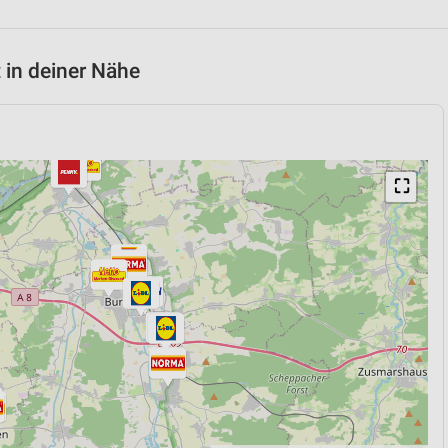
 in deiner Nähe
⛶