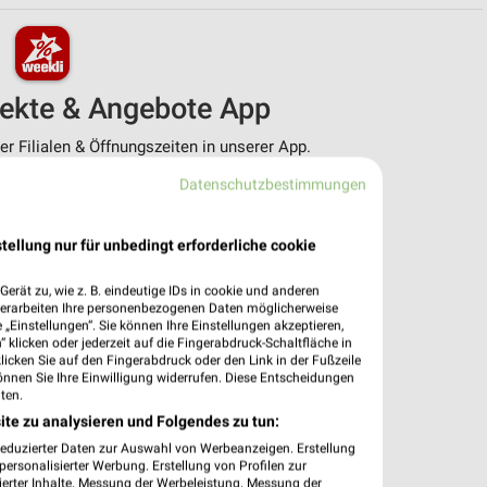
pekte & Angebote App
r Filialen & Öffnungszeiten in unserer App.
Datenschutzbestimmungen
e Angebote
ieblingshändler
htigungen bei neuen Prospekten
tellung nur für unbedingt erforderliche cookie
 Einkauf stressfrei planen
erät zu, wie z. B. eindeutige IDs in cookie und anderen
 App jetzt laden oder QR-Code scannen.
verarbeiten Ihre personenbezogenen Daten möglicherweise
„Einstellungen“. Sie können Ihre Einstellungen akzeptieren,
 klicken oder jederzeit auf die Fingerabdruck-Schaltfläche in
klicken Sie auf den Fingerabdruck oder den Link in der Fußzeile
önnen Sie Ihre Einwilligung widerrufen. Diese Entscheidungen
ten.
ite zu analysieren und Folgendes zu tun:
reduzierter Daten zur Auswahl von Werbeanzeigen. Erstellung
ersonalisierter Werbung. Erstellung von Profilen zur
ierter Inhalte. Messung der Werbeleistung. Messung der