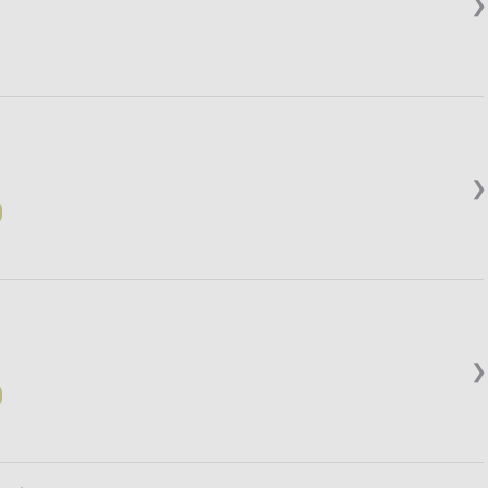
❯
❯
❯