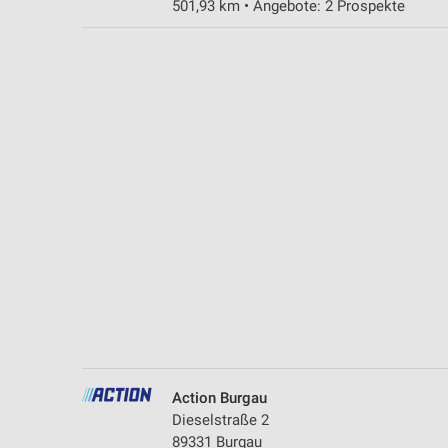
501,93 km • Angebote: 2 Prospekte
Messung der Performance von Inhalten
Analyse von Zielgruppen durch Statistiken oder Kombinationen 
Quellen
Entwicklung und Verbesserung der Angebote
Verwendung reduzierter Daten zur Auswahl von Inhalten
IAB-Besonderheiten:
Verwendung genauer Standortdaten
Geräte anhand von aktiv angeforderten Informationen identifizie
Nicht-IAB-Verarbeitungszwecke:
Notwendig
Performance
Action Burgau
Funktional
Dieselstraße 2
89331 Burgau
Werbung