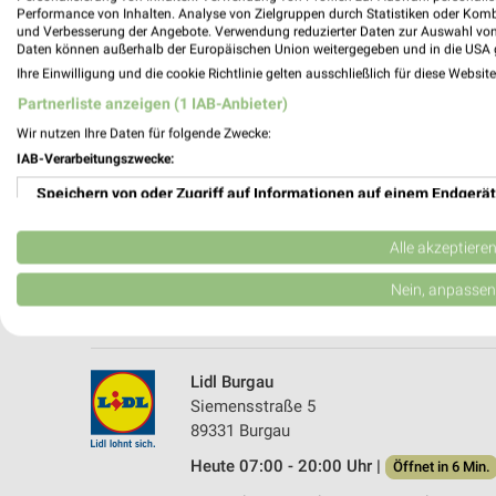
Performance von Inhalten. Analyse von Zielgruppen durch Statistiken oder Kom
und Verbesserung der Angebote. Verwendung reduzierter Daten zur Auswahl von
Daten können außerhalb der Europäischen Union weitergegeben und in die USA 
Ihre Einwilligung und die cookie Richtlinie gelten ausschließlich für diese Websit
Partnerliste anzeigen (1 IAB-Anbieter)
Wir nutzen Ihre Daten für folgende Zwecke:
IAB-Verarbeitungszwecke:
Speichern von oder Zugriff auf Informationen auf einem Endgerät
Netto Marken-Discount Burgau
Ulmer Str. 36
Verwendung reduzierter Daten zur Auswahl von Werbeanzeigen
89331 Burgau
Alle akzeptiere
Heute 07:00 - 20:00 Uhr |
Öffnet in 6 Min.
Erstellung von Profilen für personalisierte Werbung
Nein, anpassen
501,70 km • Angebote: 4 Prospekte
Verwendung von Profilen zur Auswahl personalisierter Werbung
Erstellung von Profilen zur Personalisierung von Inhalten
Lidl Burgau
Siemensstraße 5
Verwendung von Profilen zur Auswahl personalisierter Inhalte
89331 Burgau
Heute 07:00 - 20:00 Uhr |
Messung der Werbeleistung
Öffnet in 6 Min.