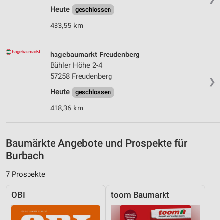
Heute
Speichern von oder Zugriff auf Informationen
geschlossen
auf einem Endgerät
433,55 km
Verwendung reduzierter Daten zur Auswahl von
Werbeanzeigen
hagebaumarkt Freudenberg
Bühler Höhe 2-4
Erstellung von Profilen für personalisierte
Werbung
57258 Freudenberg
❯
Heute
geschlossen
Verwendung von Profilen zur Auswahl
personalisierter Werbung
418,36 km
Erstellung von Profilen zur Personalisierung
von Inhalten
Baumärkte Angebote und Prospekte für
Verwendung von Profilen zur Auswahl
Burbach
personalisierter Inhalte
7 Prospekte
Messung der Werbeleistung
OBI
toom Baumarkt
Messung der Performance von Inhalten