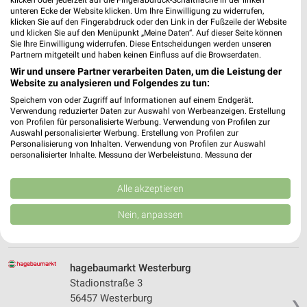
unteren Ecke der Website klicken. Um Ihre Einwilligung zu widerrufen,
klicken Sie auf den Fingerabdruck oder den Link in der Fußzeile der Website
und klicken Sie auf den Menüpunkt „Meine Daten“. Auf dieser Seite können
Hellweg Kreuztal
Sie Ihre Einwilligung widerrufen. Diese Entscheidungen werden unseren
Siegener Str. 210
Partnern mitgeteilt und haben keinen Einfluss auf die Browserdaten.
57223 Kreuztal
Wir und unsere Partner verarbeiten Daten, um die Leistung der
❯
Website zu analysieren und Folgendes zu tun:
Heute
geschlossen
Speichern von oder Zugriff auf Informationen auf einem Endgerät.
Verwendung reduzierter Daten zur Auswahl von Werbeanzeigen. Erstellung
411,50 km
von Profilen für personalisierte Werbung. Verwendung von Profilen zur
Auswahl personalisierter Werbung. Erstellung von Profilen zur
Personalisierung von Inhalten. Verwendung von Profilen zur Auswahl
Sonderpreis Baumarkt Langenhahn
personalisierter Inhalte. Messung der Werbeleistung. Messung der
Performance von Inhalten. Analyse von Zielgruppen durch Statistiken oder
Koblenzer Strasse 6
Kombinationen von Daten aus verschiedenen Quellen. Entwicklung und
56459 Langenhahn
Verbesserung der Angebote. Verwendung reduzierter Daten zur Auswahl
Alle akzeptieren
❯
von Inhalten.
Heute
geschlossen
Daten können außerhalb der Europäischen Union weitergegeben und in die
Nein, anpassen
USA gesendet werden.
436,00 km • Angebote: 2 Prospekte
Ihre Einwilligung und die cookie Richtlinie gelten ausschließlich für diese
Website/App.
Partnerliste anzeigen (1 IAB-Anbieter)
hagebaumarkt Westerburg
Stadionstraße 3
Wir nutzen Ihre Daten für folgende Zwecke:
56457 Westerburg
IAB-Verarbeitungszwecke:
❯