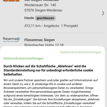
Weidenauer Str. 140
57076 Siegen-Weidenau
❯
Heute
geschlossen
412,11 km • Angebote: 1 Prospekt
Fliesenmax Siegen
Birlenbacher Hütte 12-18
57078 Siegen
Datenschutzbestimmungen
❯
Heute
Datenschutzeinstellungen
geschlossen
412,44 km
Durch Klicken auf die Schaltfläche „Ablehnen“ wird die
Standardeinstellung nur für unbedingt erforderliche cookie
beibehalten.
Sonderpreis Baumarkt Sinn
Wir und unsere Partner speichern und/oder greifen auf Informationen auf
einem Gerät zu, wie z. B. eindeutige IDs in cookie und anderen
Herborner Straße 7-9
Browserspeichern, um personenbezogene Daten zu verarbeiten. Einige
35764 Sinn
Anbieter verarbeiten Ihre personenbezogenen Daten möglicherweise
❯
aufgrund eines berechtigten Interesses. Um dem zu widersprechen, öffnen
Heute
geschlossen
Sie die „Einstellungen“. Sie können Ihre Einstellungen akzeptieren, ablehnen
oder verwalten, indem Sie auf die Schaltfläche „Einstellungen verwalten“
407,48 km • Angebote: 2 Prospekte
klicken oder jederzeit auf die Fingerabdruck-Schaltfläche in der linken