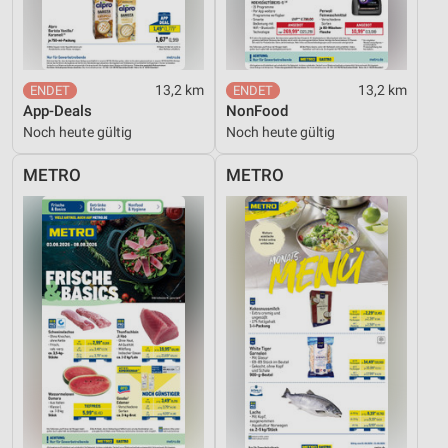
Analyse von Zielgruppen durch Statistiken oder
Kombinationen von Daten aus verschiedenen
Quellen
13,2 km
13,2 km
Entwicklung und Verbesserung der Angebote
App-Deals
NonFood
Noch heute gültig
Noch heute gültig
Verwendung reduzierter Daten zur Auswahl von
Inhalten
METRO
METRO
IAB-Besonderheiten:
Verwendung genauer Standortdaten
Geräte anhand von aktiv angeforderten
Informationen identifizieren
Nicht-IAB-Verarbeitungszwecke:
Notwendig
Performance
Funktional