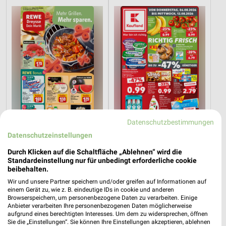
Datenschutzbestimmungen
Datenschutzeinstellungen
8,3 km
22,5 km
Durch Klicken auf die Schaltfläche „Ablehnen“ wird die
Angebote ab 03.08.
Angebote ab 06.08.
Standardeinstellung nur für unbedingt erforderliche cookie
Noch heute gültig
Gültig bis Mi. 12.08.
beibehalten.
Wir und unsere Partner speichern und/oder greifen auf Informationen auf
EDEKA
REWE
einem Gerät zu, wie z. B. eindeutige IDs in cookie und anderen
Browserspeichern, um personenbezogene Daten zu verarbeiten. Einige
Anbieter verarbeiten Ihre personenbezogenen Daten möglicherweise
aufgrund eines berechtigten Interesses. Um dem zu widersprechen, öffnen
Sie die „Einstellungen“. Sie können Ihre Einstellungen akzeptieren, ablehnen