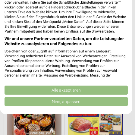
oder verwalten, indem Sie auf die Schaltfläche „Einstellungen verwalten“
klicken oder jederzeit auf die Fingerabdruck-Schaltfläche in der linken
unteren Ecke der Website klicken. Um Ihre Einwilligung zu widerrufen,
klicken Sie auf den Fingerabdruck oder den Link in der Fußzeile der Website
und klicken Sie auf den Menüpunkt „Meine Daten“. Auf dieser Seite können
Sie Ihre Einwilligung widerrufen. Diese Entscheidungen werden unseren
Partnern mitgeteilt und haben keinen Einfluss auf die Browserdaten.
Wir und unsere Partner verarbeiten Daten, um die Leistung der
Website zu analysieren und Folgendes zu tun:
Speichern von oder Zugriff auf Informationen auf einem Endgerät.
Verwendung reduzierter Daten zur Auswahl von Werbeanzeigen. Erstellung
von Profilen für personalisierte Werbung. Verwendung von Profilen zur
Auswahl personalisierter Werbung. Erstellung von Profilen zur
9 km
0 km
Personalisierung von Inhalten. Verwendung von Profilen zur Auswahl
Angebote ab 10.08.
Angebote ab 03.08.
personalisierter Inhalte. Messung der Werbeleistung. Messung der
Gültig ab Mo. 10.08.
Noch heute gültig
Performance von Inhalten. Analyse von Zielgruppen durch Statistiken oder
Kombinationen von Daten aus verschiedenen Quellen. Entwicklung und
Verbesserung der Angebote. Verwendung reduzierter Daten zur Auswahl
Alle akzeptieren
nahkauf
EDEKA
von Inhalten.
Daten können außerhalb der Europäischen Union weitergegeben und in die
Nein, anpassen
USA gesendet werden.
Ihre Einwilligung und die cookie Richtlinie gelten ausschließlich für diese
Website/App.
Partnerliste anzeigen (1 IAB-Anbieter)
Wir nutzen Ihre Daten für folgende Zwecke: