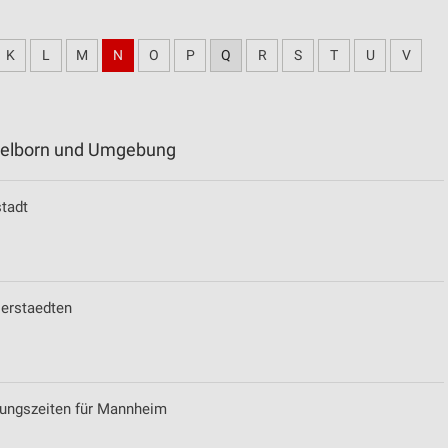
K
L
M
N
O
P
Q
R
S
T
U
V
ttelborn und Umgebung
stadt
lerstaedten
nungszeiten für Mannheim