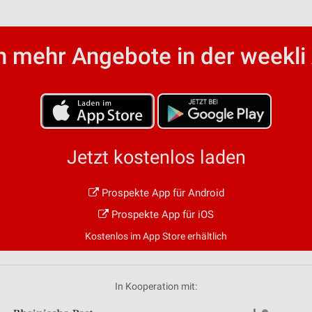
von Daten aus verschiedenen
 mehr Angebote in der weekli
Jetzt kostenlos laden
ren
Prospekte App für Android
Prospekte App für iOS
Kostenlos im App Store erhältlich
In Kooperation mit: