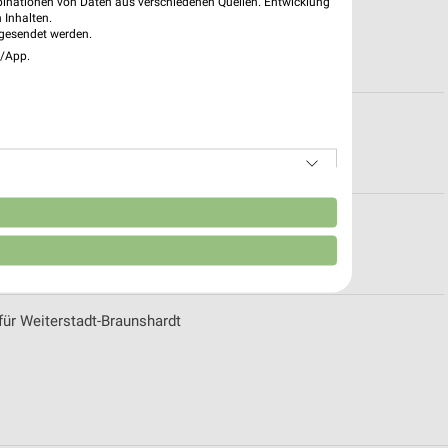
binationen von Daten aus verschiedenen Quellen. Entwicklung
ngszeiten für Heidelberg
 Inhalten.
gesendet werden.
e/App.
n
stadt
ür Weiterstadt-Braunshardt