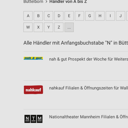
Büttelborn
Händler von A bis Z
A
B
C
D
E
F
G
H
I
J
W
X
Y
Z
...
Alle Händler mit Anfangsbuchstabe "N" in Bü
nah & gut Prospekt der Woche für Weiter
nahkauf Filialen & Öffnungszeiten für Wal
Nationaltheater Mannheim Filialen & Öff