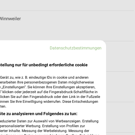
 Winnweiler
Datenschutzbestimmungen
ür Ludwigshafen-Edigheim
tellung nur für unbedingt erforderliche cookie
erät zu, wie z. B. eindeutige IDs in cookie und anderen
elle Angebote für Büttelborn
verarbeiten Ihre personenbezogenen Daten möglicherweise
„Einstellungen“. Sie können Ihre Einstellungen akzeptieren,
 klicken oder jederzeit auf die Fingerabdruck-Schaltfläche in
klicken Sie auf den Fingerabdruck oder den Link in der Fußzeile
önnen Sie Ihre Einwilligung widerrufen. Diese Entscheidungen
ten.
 Darmstadt
ite zu analysieren und Folgendes zu tun:
reduzierter Daten zur Auswahl von Werbeanzeigen. Erstellung
ersonalisierter Werbung. Erstellung von Profilen zur
ierter Inhalte. Messung der Werbeleistung. Messung der