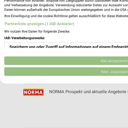
Performance von Inhalten. Analyse von Zielgruppen durch Statistiken oder Kom
Niebel Mode Mutterstadt Filialen & Öffnu
und Verbesserung der Angebote. Verwendung reduzierter Daten zur Auswahl von
Daten können außerhalb der Europäischen Union weitergegeben und in die USA 
Ihre Einwilligung und die cookie Richtlinie gelten ausschließlich für diese Websit
Partnerliste anzeigen (1 IAB-Anbieter)
Wir nutzen Ihre Daten für folgende Zwecke:
NKD Online Prospekt für Riedstadt
IAB-Verarbeitungszwecke:
Speichern von oder Zugriff auf Informationen auf einem Endgerät
Verwendung reduzierter Daten zur Auswahl von Werbeanzeigen
Alle akzeptiere
Nordsee Prospekte & Aktionen für Weiter
Erstellung von Profilen für personalisierte Werbung
Nein, anpassen
Verwendung von Profilen zur Auswahl personalisierter Werbung
NORMA Prospekt und aktuelle Angebote f
Erstellung von Profilen zur Personalisierung von Inhalten
Verwendung von Profilen zur Auswahl personalisierter Inhalte
Messung der Werbeleistung