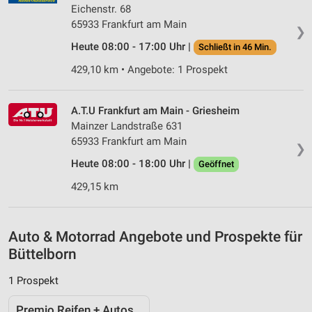
Eichenstr. 68
Verwendung reduzierter Daten zur Auswahl von
65933 Frankfurt am Main
❯
Inhalten
Heute 08:00 - 17:00 Uhr |
Schließt in 46 Min.
IAB-Besonderheiten:
429,10 km • Angebote: 1 Prospekt
Verwendung genauer Standortdaten
Geräte anhand von aktiv angeforderten
A.T.U Frankfurt am Main - Griesheim
Informationen identifizieren
Mainzer Landstraße 631
Nicht-IAB-Verarbeitungszwecke:
65933 Frankfurt am Main
❯
Notwendig
Heute 08:00 - 18:00 Uhr |
Geöffnet
429,15 km
Performance
Funktional
Auto & Motorrad Angebote und Prospekte für
Werbung
Büttelborn
1 Prospekt
Premio Reifen + Autoservice