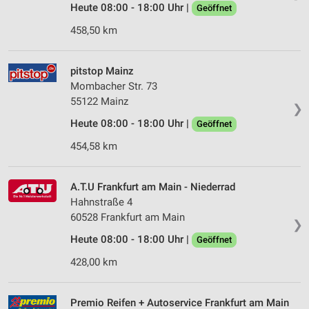
Werbeanzeigen
Heute 08:00 - 18:00 Uhr |
Geöffnet
458,50 km
Erstellung von Profilen für personalisierte
Werbung
pitstop Mainz
Verwendung von Profilen zur Auswahl
personalisierter Werbung
Mombacher Str. 73
55122 Mainz
❯
Erstellung von Profilen zur Personalisierung
Heute 08:00 - 18:00 Uhr |
von Inhalten
Geöffnet
454,58 km
Verwendung von Profilen zur Auswahl
personalisierter Inhalte
A.T.U Frankfurt am Main - Niederrad
Messung der Werbeleistung
Hahnstraße 4
60528 Frankfurt am Main
Messung der Performance von Inhalten
❯
Heute 08:00 - 18:00 Uhr |
Geöffnet
Analyse von Zielgruppen durch Statistiken oder
Kombinationen von Daten aus verschiedenen
428,00 km
Quellen
Entwicklung und Verbesserung der Angebote
Premio Reifen + Autoservice Frankfurt am Main