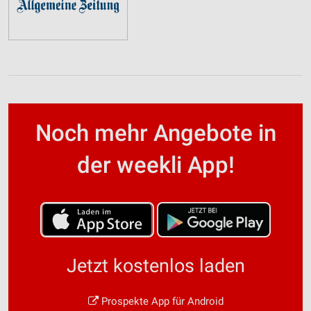
Noch mehr Angebote in
der weekli App!
Jetzt kostenlos laden
Prospekte App für Android