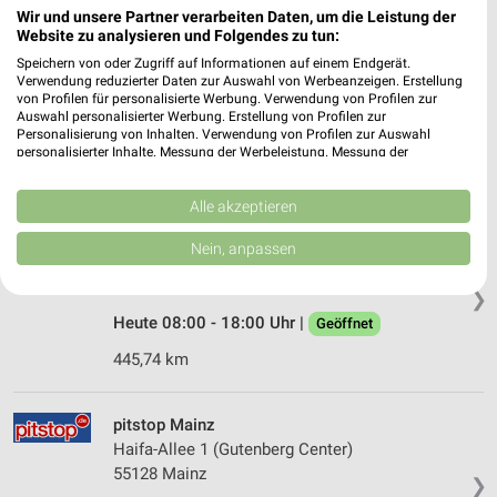
Wir und unsere Partner verarbeiten Daten, um die Leistung der
Website zu analysieren und Folgendes zu tun:
A.T.U Mainz - Bretzenheim
Speichern von oder Zugriff auf Informationen auf einem Endgerät.
Am Schleifweg 19
Verwendung reduzierter Daten zur Auswahl von Werbeanzeigen. Erstellung
von Profilen für personalisierte Werbung. Verwendung von Profilen zur
55128 Mainz
❯
Auswahl personalisierter Werbung. Erstellung von Profilen zur
Personalisierung von Inhalten. Verwendung von Profilen zur Auswahl
Heute 08:00 - 17:00 Uhr |
Schließt in 46 Min.
personalisierter Inhalte. Messung der Werbeleistung. Messung der
Performance von Inhalten. Analyse von Zielgruppen durch Statistiken oder
457,56 km
Kombinationen von Daten aus verschiedenen Quellen. Entwicklung und
Verbesserung der Angebote. Verwendung reduzierter Daten zur Auswahl
Alle akzeptieren
von Inhalten.
pitstop Wiesbaden
Daten können außerhalb der Europäischen Union weitergegeben und in die
Nein, anpassen
USA gesendet werden.
Ostring 2
Ihre Einwilligung und die cookie Richtlinie gelten ausschließlich für diese
65205 Wiesbaden
❯
Website/App.
Heute 08:00 - 18:00 Uhr |
Geöffnet
Partnerliste anzeigen (1 IAB-Anbieter)
445,74 km
Wir nutzen Ihre Daten für folgende Zwecke:
IAB-Verarbeitungszwecke:
Speichern von oder Zugriff auf Informationen
pitstop Mainz
auf einem Endgerät
Haifa-Allee 1 (Gutenberg Center)
55128 Mainz
❯
Verwendung reduzierter Daten zur Auswahl von