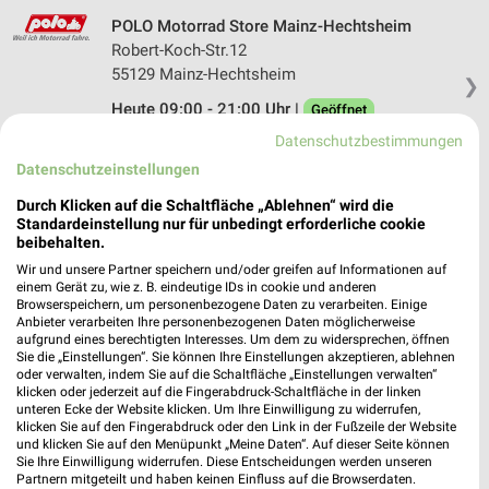
POLO Motorrad Store Mainz-Hechtsheim
Robert-Koch-Str.12
55129 Mainz-Hechtsheim
❯
Heute 09:00 - 21:00 Uhr |
Geöffnet
Datenschutzbestimmungen
456,83 km
Datenschutzeinstellungen
Durch Klicken auf die Schaltfläche „Ablehnen“ wird die
AUTOMEISTER D- Ober-Ramstadt
Standardeinstellung nur für unbedingt erforderliche cookie
Röhrstraße 7
beibehalten.
❯
64372 D- Ober-Ramstadt
Wir und unsere Partner speichern und/oder greifen auf Informationen auf
einem Gerät zu, wie z. B. eindeutige IDs in cookie und anderen
441,68 km
Browserspeichern, um personenbezogene Daten zu verarbeiten. Einige
Anbieter verarbeiten Ihre personenbezogenen Daten möglicherweise
aufgrund eines berechtigten Interesses. Um dem zu widersprechen, öffnen
POLO Motorrad Store Kriftel
Sie die „Einstellungen“. Sie können Ihre Einstellungen akzeptieren, ablehnen
oder verwalten, indem Sie auf die Schaltfläche „Einstellungen verwalten“
Gutenbergstraße 1
klicken oder jederzeit auf die Fingerabdruck-Schaltfläche in der linken
65830 Kriftel
unteren Ecke der Website klicken. Um Ihre Einwilligung zu widerrufen,
❯
klicken Sie auf den Fingerabdruck oder den Link in der Fußzeile der Website
Heute 09:00 - 21:00 Uhr |
Geöffnet
und klicken Sie auf den Menüpunkt „Meine Daten“. Auf dieser Seite können
Sie Ihre Einwilligung widerrufen. Diese Entscheidungen werden unseren
437,38 km
Partnern mitgeteilt und haben keinen Einfluss auf die Browserdaten.