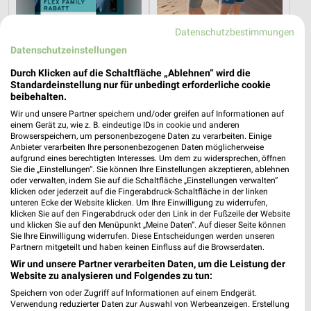
Datenschutzbestimmungen
Datenschutzeinstellungen
Durch Klicken auf die Schaltfläche „Ablehnen“ wird die
Standardeinstellung nur für unbedingt erforderliche cookie
1,9 km
1,8 km
beibehalten.
Tchibo Mobil
Summer Days
Wir und unsere Partner speichern und/oder greifen auf Informationen auf
Noch morgen gültig
Gültig bis Di. 01.09.
einem Gerät zu, wie z. B. eindeutige IDs in cookie und anderen
Browserspeichern, um personenbezogene Daten zu verarbeiten. Einige
Tchibo
Tchibo
Anbieter verarbeiten Ihre personenbezogenen Daten möglicherweise
aufgrund eines berechtigten Interesses. Um dem zu widersprechen, öffnen
Sie die „Einstellungen“. Sie können Ihre Einstellungen akzeptieren, ablehnen
oder verwalten, indem Sie auf die Schaltfläche „Einstellungen verwalten“
klicken oder jederzeit auf die Fingerabdruck-Schaltfläche in der linken
unteren Ecke der Website klicken. Um Ihre Einwilligung zu widerrufen,
klicken Sie auf den Fingerabdruck oder den Link in der Fußzeile der Website
und klicken Sie auf den Menüpunkt „Meine Daten“. Auf dieser Seite können
Sie Ihre Einwilligung widerrufen. Diese Entscheidungen werden unseren
Partnern mitgeteilt und haben keinen Einfluss auf die Browserdaten.
Wir und unsere Partner verarbeiten Daten, um die Leistung der
Website zu analysieren und Folgendes zu tun:
Speichern von oder Zugriff auf Informationen auf einem Endgerät.
Verwendung reduzierter Daten zur Auswahl von Werbeanzeigen. Erstellung