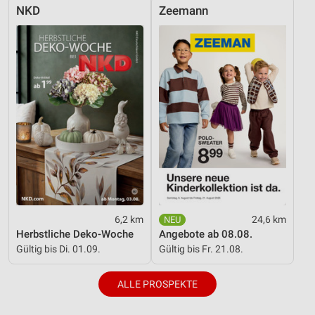
NKD
Zeemann
Verwendung genauer Standortdaten
Geräte anhand von aktiv angeforderten
Informationen identifizieren
Nicht-IAB-Verarbeitungszwecke:
Notwendig
Performance
Funktional
Werbung
6,2 km
24,6 km
Herbstliche Deko-Woche
Angebote ab 08.08.
Gültig bis Di. 01.09.
Gültig bis Fr. 21.08.
ALLE PROSPEKTE