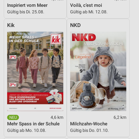
Inspiriert vom Meer
Voilà, c’est moi
Verwendung von Profilen zur Auswahl
Gültig bis Di. 25.08.
Gültig ab Mi. 12.08.
personalisierter Werbung
Erstellung von Profilen zur Personalisierung
Kik
NKD
von Inhalten
Verwendung von Profilen zur Auswahl
personalisierter Inhalte
Messung der Werbeleistung
Messung der Performance von Inhalten
Analyse von Zielgruppen durch Statistiken oder
Kombinationen von Daten aus verschiedenen
Quellen
Entwicklung und Verbesserung der Angebote
4,6 km
6,2 km
Verwendung reduzierter Daten zur Auswahl von
Mehr Spass in der Schule
Milchzahn-Woche
Inhalten
Gültig ab Mo. 10.08.
Gültig bis Do. 01.10.
IAB-Besonderheiten: