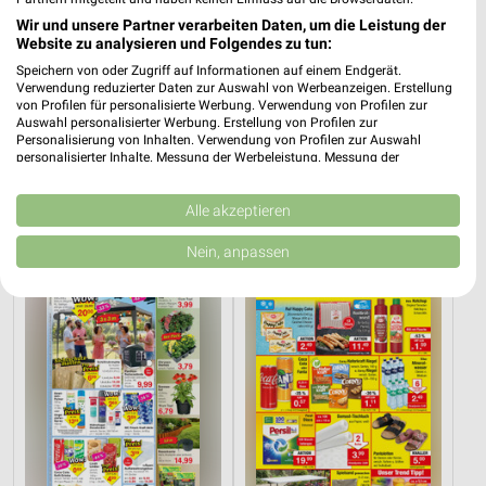
❯
Wir und unsere Partner verarbeiten Daten, um die Leistung der
Website zu analysieren und Folgendes zu tun:
446,54 km
Speichern von oder Zugriff auf Informationen auf einem Endgerät.
Verwendung reduzierter Daten zur Auswahl von Werbeanzeigen. Erstellung
von Profilen für personalisierte Werbung. Verwendung von Profilen zur
Sonderposten Angebote für Groß Gerau und
Auswahl personalisierter Werbung. Erstellung von Profilen zur
Umgebung
Personalisierung von Inhalten. Verwendung von Profilen zur Auswahl
personalisierter Inhalte. Messung der Werbeleistung. Messung der
Performance von Inhalten. Analyse von Zielgruppen durch Statistiken oder
4 Prospekte
Kombinationen von Daten aus verschiedenen Quellen. Entwicklung und
Verbesserung der Angebote. Verwendung reduzierter Daten zur Auswahl
Alle akzeptieren
von Inhalten.
Jawoll
Zimmermann
Daten können außerhalb der Europäischen Union weitergegeben und in die
Nein, anpassen
USA gesendet werden.
Ihre Einwilligung und die cookie Richtlinie gelten ausschließlich für diese
Website/App.
Partnerliste anzeigen (1 IAB-Anbieter)
Wir nutzen Ihre Daten für folgende Zwecke:
IAB-Verarbeitungszwecke:
Speichern von oder Zugriff auf Informationen
auf einem Endgerät
Verwendung reduzierter Daten zur Auswahl von