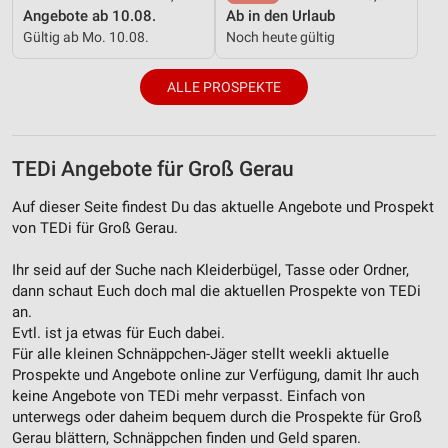
Angebote ab 10.08.
Ab in den Urlaub
Verwendung reduzierter Daten zur Auswahl von
Gültig ab Mo. 10.08.
Noch heute gültig
Inhalten
IAB-Besonderheiten:
ALLE PROSPEKTE
Verwendung genauer Standortdaten
Geräte anhand von aktiv angeforderten
TEDi Angebote für Groß Gerau
Informationen identifizieren
Auf dieser Seite findest Du das aktuelle Angebote und Prospekt
Nicht-IAB-Verarbeitungszwecke:
von TEDi für Groß Gerau.
Notwendig
Ihr seid auf der Suche nach Kleiderbügel, Tasse oder Ordner,
Performance
dann schaut Euch doch mal die aktuellen Prospekte von TEDi
an.
Funktional
Evtl. ist ja etwas für Euch dabei.
Für alle kleinen Schnäppchen-Jäger stellt weekli aktuelle
Werbung
Prospekte und Angebote online zur Verfügung, damit Ihr auch
keine Angebote von TEDi mehr verpasst. Einfach von
unterwegs oder daheim bequem durch die Prospekte für Groß
Gerau blättern, Schnäppchen finden und Geld sparen.