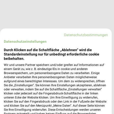
Datenschutzbestimmungen
Datenschutzeinstellungen
Durch Klicken auf die Schaltfläche „Ablehnen“ wird die
Standardeinstellung nur für unbedingt erforderliche cookie
beibehalten.
Wir und unsere Partner speichern und/oder greifen auf Informationen auf
einem Gerät zu, wie z. B. eindeutige IDs in cookie und anderen
TEDi Angebote in Bischofsheim Darmstadt
Browserspeichern, um personenbezogene Daten zu verarbeiten. Einige
Anbieter verarbeiten Ihre personenbezogenen Daten möglicherweise
Bischofsheim Darmstadt, Deutschland
❯
aufgrund eines berechtigten Interesses. Um dem zu widersprechen, öffnen
Sie die „Einstellungen“. Sie können Ihre Einstellungen akzeptieren, ablehnen
oder verwalten, indem Sie auf die Schaltfläche „Einstellungen verwalten“
449,34 km
klicken oder jederzeit auf die Fingerabdruck-Schaltfläche in der linken
unteren Ecke der Website klicken. Um Ihre Einwilligung zu widerrufen,
klicken Sie auf den Fingerabdruck oder den Link in der Fußzeile der Website
und klicken Sie auf den Menüpunkt „Meine Daten“. Auf dieser Seite können
TEDi Angebote in Rüsselsheim
Sie Ihre Einwilligung widerrufen. Diese Entscheidungen werden unseren
Rüsselsheim, Deutschland
Partnern mitgeteilt und haben keinen Einfluss auf die Browserdaten.