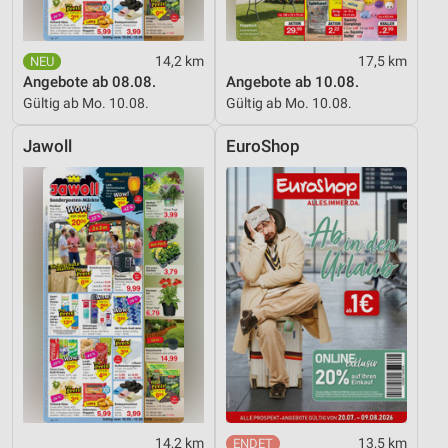
Werbeanzeigen
Erstellung von Profilen für personalisierte
14,2 km
17,5 km
Werbung
Angebote ab 08.08.
Angebote ab 10.08.
Gültig ab Mo. 10.08.
Gültig ab Mo. 10.08.
Verwendung von Profilen zur Auswahl
personalisierter Werbung
Jawoll
EuroShop
Erstellung von Profilen zur Personalisierung
von Inhalten
Verwendung von Profilen zur Auswahl
personalisierter Inhalte
Messung der Werbeleistung
Messung der Performance von Inhalten
Analyse von Zielgruppen durch Statistiken oder
Kombinationen von Daten aus verschiedenen
Quellen
Entwicklung und Verbesserung der Angebote
14,2 km
13,5 km