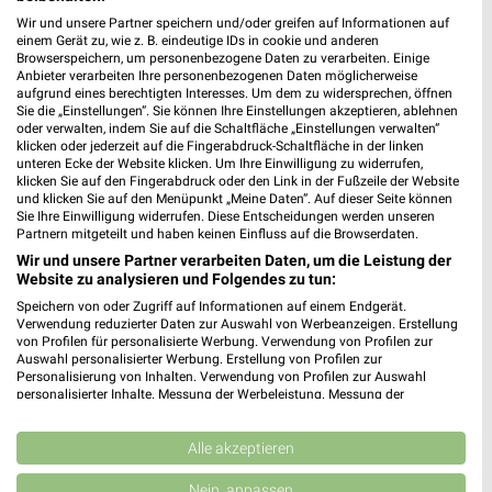
Ernsting's family Villingen-Schwenningen
Wir und unsere Partner speichern und/oder greifen auf Informationen auf
Friedrich-Ebert-Straße 12-14
einem Gerät zu, wie z. B. eindeutige IDs in cookie und anderen
Browserspeichern, um personenbezogene Daten zu verarbeiten. Einige
78054 Villingen-Schwenningen
❯
Anbieter verarbeiten Ihre personenbezogenen Daten möglicherweise
aufgrund eines berechtigten Interesses. Um dem zu widersprechen, öffnen
Heute 09:00 - 18:00 Uhr |
Geschlossen
Sie die „Einstellungen“. Sie können Ihre Einstellungen akzeptieren, ablehnen
oder verwalten, indem Sie auf die Schaltfläche „Einstellungen verwalten“
604,21 km
klicken oder jederzeit auf die Fingerabdruck-Schaltfläche in der linken
unteren Ecke der Website klicken. Um Ihre Einwilligung zu widerrufen,
klicken Sie auf den Fingerabdruck oder den Link in der Fußzeile der Website
Ernsting's family Villingen-Schwenningen
und klicken Sie auf den Menüpunkt „Meine Daten“. Auf dieser Seite können
Sie Ihre Einwilligung widerrufen. Diese Entscheidungen werden unseren
Rietstraße 28
Partnern mitgeteilt und haben keinen Einfluss auf die Browserdaten.
78050 Villingen-Schwenningen
❯
Wir und unsere Partner verarbeiten Daten, um die Leistung der
Website zu analysieren und Folgendes zu tun:
Heute 09:00 - 18:00 Uhr |
Geschlossen
Speichern von oder Zugriff auf Informationen auf einem Endgerät.
607,57 km
Verwendung reduzierter Daten zur Auswahl von Werbeanzeigen. Erstellung
von Profilen für personalisierte Werbung. Verwendung von Profilen zur
Auswahl personalisierter Werbung. Erstellung von Profilen zur
Personalisierung von Inhalten. Verwendung von Profilen zur Auswahl
Rofu Kinderland Laufenburg
personalisierter Inhalte. Messung der Werbeleistung. Messung der
Dr.-Rudolf-Eberle-Straße 11
Performance von Inhalten. Analyse von Zielgruppen durch Statistiken oder
Kombinationen von Daten aus verschiedenen Quellen. Entwicklung und
79725 Laufenburg
❯
Verbesserung der Angebote. Verwendung reduzierter Daten zur Auswahl
Alle akzeptieren
von Inhalten.
Heute 09:30 - 19:00 Uhr |
Geschlossen
Daten können außerhalb der Europäischen Union weitergegeben und in die
Nein, anpassen