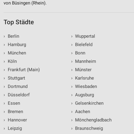
Notwendig
von Büsingen (Rhein).
Performance
Top Städte
Funktional
›
Berlin
›
Wuppertal
Werbung
›
Hamburg
›
Bielefeld
›
München
›
Bonn
›
Köln
›
Mannheim
›
Frankfurt (Main)
›
Münster
›
Stuttgart
›
Karlsruhe
›
Dortmund
›
Wiesbaden
›
Düsseldorf
›
Augsburg
›
Essen
›
Gelsenkirchen
›
Bremen
›
Aachen
›
Hannover
›
Mönchengladbach
›
Leipzig
›
Braunschweig