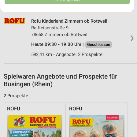
USA gesendet werden.
669,04 km • Angebote: 2 Prospekte
Ihre Einwilligung und die cookie Richtlinie gelten ausschließlich für diese
Website/App.
Rofu Kinderland Zimmern ob Rottweil
Partnerliste anzeigen (1 IAB-Anbieter)
Raiffeisenstraße 9
Wir nutzen Ihre Daten für folgende Zwecke:
78658 Zimmern ob Rottweil
❯
IAB-Verarbeitungszwecke:
Heute 09:30 - 19:00 Uhr |
Geschlossen
Speichern von oder Zugriff auf Informationen
auf einem Endgerät
592,41 km • Angebote: 2 Prospekte
Verwendung reduzierter Daten zur Auswahl von
Werbeanzeigen
Spielwaren Angebote und Prospekte für
Erstellung von Profilen für personalisierte
Büsingen (Rhein)
Werbung
2 Prospekte
Verwendung von Profilen zur Auswahl
personalisierter Werbung
ROFU
ROFU
Erstellung von Profilen zur Personalisierung
von Inhalten
Verwendung von Profilen zur Auswahl