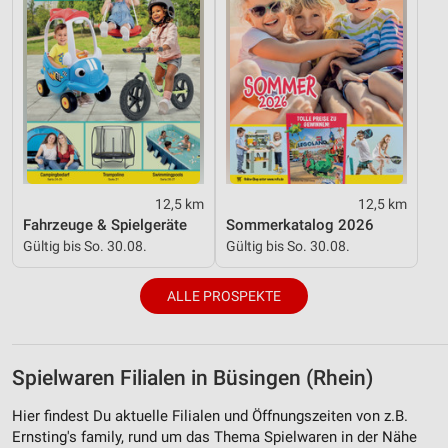
personalisierter Inhalte
Messung der Werbeleistung
Messung der Performance von Inhalten
Analyse von Zielgruppen durch Statistiken oder
Kombinationen von Daten aus verschiedenen
Quellen
12,5 km
12,5 km
Entwicklung und Verbesserung der Angebote
Fahrzeuge & Spielgeräte
Sommerkatalog 2026
Gültig bis So. 30.08.
Gültig bis So. 30.08.
Verwendung reduzierter Daten zur Auswahl von
Inhalten
ALLE PROSPEKTE
IAB-Besonderheiten:
Verwendung genauer Standortdaten
Geräte anhand von aktiv angeforderten
Spielwaren Filialen in Büsingen (Rhein)
Informationen identifizieren
Hier findest Du aktuelle Filialen und Öffnungszeiten von z.B.
Nicht-IAB-Verarbeitungszwecke:
Ernsting's family, rund um das Thema Spielwaren in der Nähe