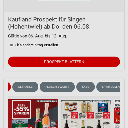
Kaufland Prospekt für Singen
(Hohentwiel) ab Do. den 06.08.
Gültig von 06. Aug. bis 12. Aug.
📅
Kalendereintrag erstellen
PROSPEKT BLÄTTERN
EIN
GETRÄNKE
FLEISCH & WURST
KÄSE
SPIRITUOSEN