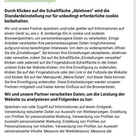
Datenschutzeinstellungen
❯
Durch Klicken auf die Schaltfläche „Ablehnen“ wird die
Standardeinstellung nur für unbedingt erforderliche cookie
beibehalten.
Wir und unsere Partner speichern und/oder greifen auf Informationen auf
einem Gerät zu, wie z. B. eindeutige IDs in cookie und anderen
Browserspeichern, um personenbezogene Daten zu verarbeiten. Einige
Anbieter verarbeiten Ihre personenbezogenen Daten möglicherweise
aufgrund eines berechtigten Interesses. Um dem zu widersprechen, öffnen
Sie die „Einstellungen“. Sie können Ihre Einstellungen akzeptieren, ablehnen
oder verwalten, indem Sie auf die Schaltfläche „Einstellungen verwalten“
klicken oder jederzeit auf die Fingerabdruck-Schaltfläche in der linken
unteren Ecke der Website klicken. Um Ihre Einwilligung zu widerrufen,
Kaufland Prospekt für Singen
klicken Sie auf den Fingerabdruck oder den Link in der Fußzeile der Website
(Hohentwiel) ab Mo. den 10.08.
und klicken Sie auf den Menüpunkt „Meine Daten“. Auf dieser Seite können
Sie Ihre Einwilligung widerrufen. Diese Entscheidungen werden unseren
Partnern mitgeteilt und haben keinen Einfluss auf die Browserdaten.
Gültig von 10. Aug. bis 12. Aug.
Wir und unsere Partner verarbeiten Daten, um die Leistung der
📅
Kalendereintrag erstellen
Website zu analysieren und Folgendes zu tun:
Speichern von oder Zugriff auf Informationen auf einem Endgerät.
Verwendung reduzierter Daten zur Auswahl von Werbeanzeigen. Erstellung
von Profilen für personalisierte Werbung. Verwendung von Profilen zur
Auswahl personalisierter Werbung. Erstellung von Profilen zur
PROSPEKT BLÄTTERN
Personalisierung von Inhalten. Verwendung von Profilen zur Auswahl
personalisierter Inhalte. Messung der Werbeleistung. Messung der
Performance von Inhalten. Analyse von Zielgruppen durch Statistiken oder