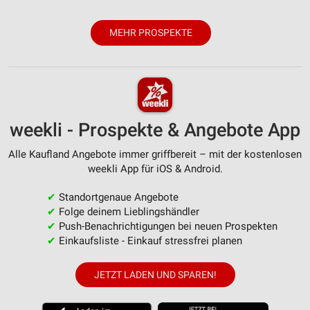
Erstellung von Profilen zur Personalisierung
von Inhalten
MEHR PROSPEKTE
Verwendung von Profilen zur Auswahl
personalisierter Inhalte
Messung der Werbeleistung
Messung der Performance von Inhalten
weekli - Prospekte & Angebote App
Analyse von Zielgruppen durch Statistiken oder
Alle Kaufland Angebote immer griffbereit – mit der kostenlosen
Kombinationen von Daten aus verschiedenen
Quellen
weekli App für iOS & Android.
Entwicklung und Verbesserung der Angebote
✔
Standortgenaue Angebote
✔
Folge deinem Lieblingshändler
Verwendung reduzierter Daten zur Auswahl von
✔
Push-Benachrichtigungen bei neuen Prospekten
Inhalten
✔
Einkaufsliste - Einkauf stressfrei planen
IAB-Besonderheiten:
JETZT LADEN UND SPAREN!
Verwendung genauer Standortdaten
Geräte anhand von aktiv angeforderten