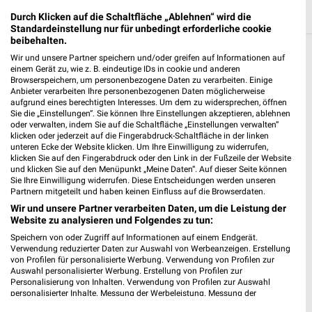
Durch Klicken auf die Schaltfläche „Ablehnen“ wird die
Standardeinstellung nur für unbedingt erforderliche cookie
beibehalten.
Wir und unsere Partner speichern und/oder greifen auf Informationen auf
Weitere Kik Geschäfte mit Angeboten in und
einem Gerät zu, wie z. B. eindeutige IDs in cookie und anderen
um Bünde
Browserspeichern, um personenbezogene Daten zu verarbeiten. Einige
Anbieter verarbeiten Ihre personenbezogenen Daten möglicherweise
aufgrund eines berechtigten Interesses. Um dem zu widersprechen, öffnen
5 Geschäfte und Orte
Sie die „Einstellungen“. Sie können Ihre Einstellungen akzeptieren, ablehnen
oder verwalten, indem Sie auf die Schaltfläche „Einstellungen verwalten“
klicken oder jederzeit auf die Fingerabdruck-Schaltfläche in der linken
Kik Angebote in Kirchlengern
unteren Ecke der Website klicken. Um Ihre Einwilligung zu widerrufen,
klicken Sie auf den Fingerabdruck oder den Link in der Fußzeile der Website
Kirchlengern, Deutschland
❯
und klicken Sie auf den Menüpunkt „Meine Daten“. Auf dieser Seite können
Sie Ihre Einwilligung widerrufen. Diese Entscheidungen werden unseren
Partnern mitgeteilt und haben keinen Einfluss auf die Browserdaten.
325,57 km
Wir und unsere Partner verarbeiten Daten, um die Leistung der
Website zu analysieren und Folgendes zu tun:
Kik Angebote in Hiddenhausen City
Speichern von oder Zugriff auf Informationen auf einem Endgerät.
Verwendung reduzierter Daten zur Auswahl von Werbeanzeigen. Erstellung
Hiddenhausen City, Deutschland
von Profilen für personalisierte Werbung. Verwendung von Profilen zur
❯
Auswahl personalisierter Werbung. Erstellung von Profilen zur
Personalisierung von Inhalten. Verwendung von Profilen zur Auswahl
326,02 km
personalisierter Inhalte. Messung der Werbeleistung. Messung der
Performance von Inhalten. Analyse von Zielgruppen durch Statistiken oder