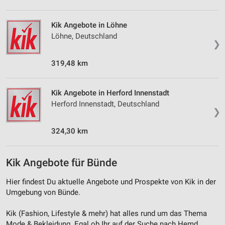
von Inhalten
Kik Angebote in Löhne
Verwendung von Profilen zur Auswahl
Löhne, Deutschland
personalisierter Inhalte
❯
Messung der Werbeleistung
319,48 km
Messung der Performance von Inhalten
Kik Angebote in Herford Innenstadt
Analyse von Zielgruppen durch Statistiken oder
Herford Innenstadt, Deutschland
Kombinationen von Daten aus verschiedenen
❯
Quellen
324,30 km
Entwicklung und Verbesserung der Angebote
Verwendung reduzierter Daten zur Auswahl von
Kik Angebote für Bünde
Inhalten
Hier findest Du aktuelle Angebote und Prospekte von Kik in der
IAB-Besonderheiten:
Umgebung von Bünde.
Verwendung genauer Standortdaten
Kik (Fashion, Lifestyle & mehr‎) hat alles rund um das Thema
Geräte anhand von aktiv angeforderten
Mode & Bekleidung. Egal ob Ihr auf der Suche nach Hemd,