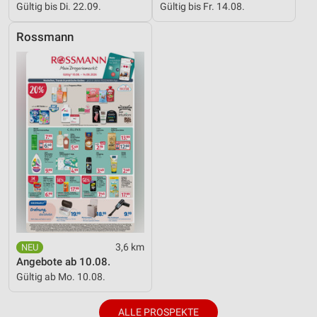
Geräte anhand von aktiv angeforderten
Gültig bis Di. 22.09.
Gültig bis Fr. 14.08.
Informationen identifizieren
Rossmann
Nicht-IAB-Verarbeitungszwecke:
Notwendig
Performance
Funktional
Werbung
3,6 km
Angebote ab 10.08.
Gültig ab Mo. 10.08.
ALLE PROSPEKTE