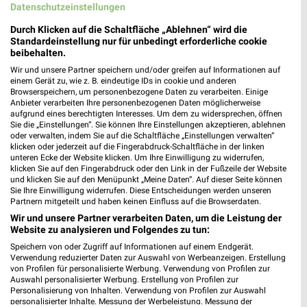
dm
Datenschutzeinstellungen
Wilhelm-Drapp-Straße 23
❯
Durch Klicken auf die Schaltfläche „Ablehnen“ wird die
76532 Baden-Baden
Standardeinstellung nur für unbedingt erforderliche cookie
beibehalten.
553,11 km
Wir und unsere Partner speichern und/oder greifen auf Informationen auf
einem Gerät zu, wie z. B. eindeutige IDs in cookie und anderen
Browserspeichern, um personenbezogene Daten zu verarbeiten. Einige
Drogerie & Parfümerie Angebote für Bühl und
Anbieter verarbeiten Ihre personenbezogenen Daten möglicherweise
Umgebung
aufgrund eines berechtigten Interesses. Um dem zu widersprechen, öffnen
Sie die „Einstellungen“. Sie können Ihre Einstellungen akzeptieren, ablehnen
oder verwalten, indem Sie auf die Schaltfläche „Einstellungen verwalten“
7 Prospekte
klicken oder jederzeit auf die Fingerabdruck-Schaltfläche in der linken
unteren Ecke der Website klicken. Um Ihre Einwilligung zu widerrufen,
klicken Sie auf den Fingerabdruck oder den Link in der Fußzeile der Website
Müller
Müller
und klicken Sie auf den Menüpunkt „Meine Daten“. Auf dieser Seite können
Sie Ihre Einwilligung widerrufen. Diese Entscheidungen werden unseren
Partnern mitgeteilt und haben keinen Einfluss auf die Browserdaten.
Wir und unsere Partner verarbeiten Daten, um die Leistung der
Website zu analysieren und Folgendes zu tun:
Speichern von oder Zugriff auf Informationen auf einem Endgerät.
Verwendung reduzierter Daten zur Auswahl von Werbeanzeigen. Erstellung
von Profilen für personalisierte Werbung. Verwendung von Profilen zur
Auswahl personalisierter Werbung. Erstellung von Profilen zur
Personalisierung von Inhalten. Verwendung von Profilen zur Auswahl
personalisierter Inhalte. Messung der Werbeleistung. Messung der