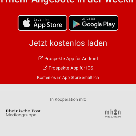
von Daten aus verschiedenen
Jetzt kostenlos laden
Prospekte App für Android
ren
Prospekte App für iOS
Kostenlos im App Store erhältlich
In Kooperation mit: