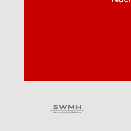
Analyse von Zielgruppen durch Statistiken oder Kombinationen 
Quellen
Entwicklung und Verbesserung der Angebote
Verwendung reduzierter Daten zur Auswahl von Inhalten
IAB-Besonderheiten:
Verwendung genauer Standortdaten
Geräte anhand von aktiv angeforderten Informationen identifizie
Nicht-IAB-Verarbeitungszwecke:
Notwendig
Performance
Funktional
Werbung