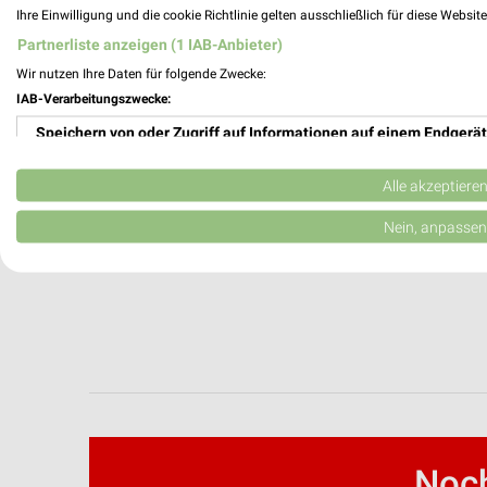
Ihre Einwilligung und die cookie Richtlinie gelten ausschließlich für diese Websit
Partnerliste anzeigen (1 IAB-Anbieter)
Wir nutzen Ihre Daten für folgende Zwecke:
IAB-Verarbeitungszwecke:
Speichern von oder Zugriff auf Informationen auf einem Endgerät
Verwendung reduzierter Daten zur Auswahl von Werbeanzeigen
Alle akzeptiere
Erstellung von Profilen für personalisierte Werbung
Nein, anpassen
Verwendung von Profilen zur Auswahl personalisierter Werbung
Erstellung von Profilen zur Personalisierung von Inhalten
Verwendung von Profilen zur Auswahl personalisierter Inhalte
Messung der Werbeleistung
Messung der Performance von Inhalten
Noch