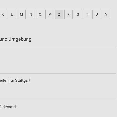
K
L
M
N
O
P
Q
R
S
T
U
V
hl und Umgebung
iten für Stutt­gart
ildersatdt