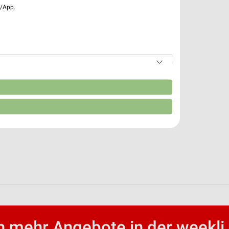
e/App.
n
 mehr Angebote in der weekli