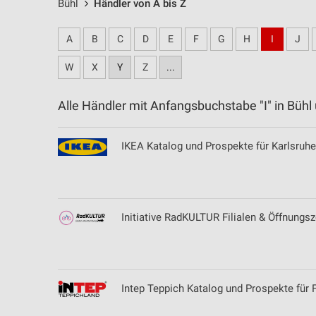
Bühl
Händler von A bis Z
A
B
C
D
E
F
G
H
I
J
W
X
Y
Z
...
Alle Händler mit Anfangsbuchstabe "I" in Bü
IKEA Katalog und Prospekte für Karlsruhe
Initiative RadKULTUR Filialen & Öffnungsze
Intep Teppich Katalog und Prospekte für F