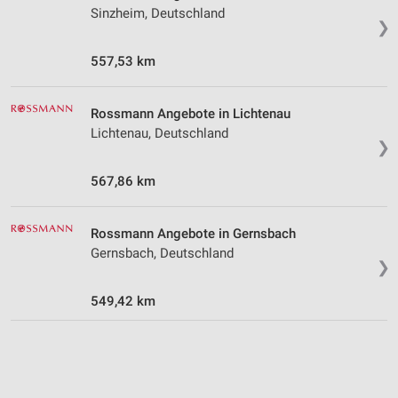
Sinzheim, Deutschland
Entwicklung und Verbesserung der Angebote
❯
Verwendung reduzierter Daten zur Auswahl von
557,53 km
Inhalten
IAB-Besonderheiten:
Rossmann Angebote in Lichtenau
Verwendung genauer Standortdaten
Lichtenau, Deutschland
❯
Geräte anhand von aktiv angeforderten
Informationen identifizieren
567,86 km
Nicht-IAB-Verarbeitungszwecke:
Notwendig
Rossmann Angebote in Gernsbach
Gernsbach, Deutschland
❯
Performance
549,42 km
Funktional
Werbung