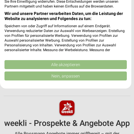
Angebote-Kalender für Rossmann in
Sie Ihre Einwilligung widerrufen. Diese Entscheidungen werden unseren
Partnern mitgeteilt und haben keinen Einfluss auf die Browserdaten.
Bühl und Umgebung
Wir und unsere Partner verarbeiten Daten, um die Leistung der
Website zu analysieren und Folgendes zu tun:
Aug.
Speichern von oder Zugriff auf Informationen auf einem Endgerät.
03
Mo
04
Di
05
Mi
06
Do
07
Fr
08
S
Verwendung reduzierter Daten zur Auswahl von Werbeanzeigen. Erstellung
von Profilen für personalisierte Werbung. Verwendung von Profilen zur
Rossmann 
Auswahl personalisierter Werbung. Erstellung von Profilen zur
Personalisierung von Inhalten. Verwendung von Profilen zur Auswahl
Rossmann - Angebote ab 03.08.
personalisierter Inhalte. Messung der Werbeleistung. Messung der
Performance von Inhalten. Analyse von Zielgruppen durch Statistiken oder
Kombinationen von Daten aus verschiedenen Quellen. Entwicklung und
Verbesserung der Angebote. Verwendung reduzierter Daten zur Auswahl
Alle akzeptieren
von Inhalten.
Daten können außerhalb der Europäischen Union weitergegeben und in die
Nein, anpassen
USA gesendet werden.
MEHR PROSPEKTE
Ihre Einwilligung und die cookie Richtlinie gelten ausschließlich für diese
Website/App.
Partnerliste anzeigen (1 IAB-Anbieter)
Wir nutzen Ihre Daten für folgende Zwecke:
IAB-Verarbeitungszwecke:
weekli - Prospekte & Angebote App
Speichern von oder Zugriff auf Informationen
auf einem Endgerät
Alle Rossmann Angebote immer griffbereit – mit der