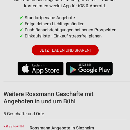
Verwendung reduzierter Daten zur Auswahl von
kostenlosen weekli App für iOS & Android.
Werbeanzeigen
✔
Standortgenaue Angebote
Erstellung von Profilen für personalisierte
✔
Folge deinem Lieblingshändler
Werbung
✔
Push-Benachrichtigungen bei neuen Prospekten
✔
Einkaufsliste - Einkauf stressfrei planen
Verwendung von Profilen zur Auswahl
personalisierter Werbung
JETZT LADEN UND SPAREN!
Erstellung von Profilen zur Personalisierung
von Inhalten
Verwendung von Profilen zur Auswahl
personalisierter Inhalte
Messung der Werbeleistung
Weitere Rossmann Geschäfte mit
Angeboten in und um Bühl
Messung der Performance von Inhalten
Analyse von Zielgruppen durch Statistiken oder
5 Geschäfte und Orte
Kombinationen von Daten aus verschiedenen
Quellen
Rossmann Angebote in Sinzheim