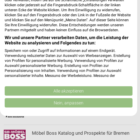
oder verwalten, indem Sie auf die Schaltfläche „Einstellungen verwalten“
klicken oder jederzeit auf die Fingerabdruck-Schaltfläche in der linken
Mohr Filialen & Öffnungszeiten für DOLLERN
unteren Ecke der Website klicken. Um Ihre Einwilligung zu widerrufen,
klicken Sie auf den Fingerabdruck oder den Link in der Fußzeile der Website
und klicken Sie auf den Menüpunkt „Meine Daten“. Auf dieser Seite können
Sie Ihre Einwilligung widerrufen. Diese Entscheidungen werden unseren
Partnern mitgeteilt und haben keinen Einfluss auf die Browserdaten.
Wir und unsere Partner verarbeiten Daten, um die Leistung der
Mott Optik Filialen & Öffnungszeiten für
Website zu analysieren und Folgendes zu tun:
Hamburg
Speichern von oder Zugriff auf Informationen auf einem Endgerät.
Verwendung reduzierter Daten zur Auswahl von Werbeanzeigen. Erstellung
von Profilen für personalisierte Werbung. Verwendung von Profilen zur
Auswahl personalisierter Werbung. Erstellung von Profilen zur
Mr. Wash Filialen & Öffnungszeiten für Hamburg
Personalisierung von Inhalten. Verwendung von Profilen zur Auswahl
personalisierter Inhalte. Messung der Werbeleistung. Messung der
Performance von Inhalten. Analyse von Zielgruppen durch Statistiken oder
Kombinationen von Daten aus verschiedenen Quellen. Entwicklung und
Verbesserung der Angebote. Verwendung reduzierter Daten zur Auswahl
Alle akzeptieren
von Inhalten.
Daten können außerhalb der Europäischen Union weitergegeben und in die
Mäc-Geiz Prospekte mit Top Angeboten für
Nein, anpassen
USA gesendet werden.
Hamburg
Ihre Einwilligung und die cookie Richtlinie gelten ausschließlich für diese
Website/App.
Partnerliste anzeigen (1 IAB-Anbieter)
Möbel Boss Katalog und Prospekte für Bremen
Wir nutzen Ihre Daten für folgende Zwecke: