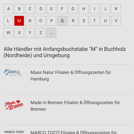
A
B
C
D
E
F
G
H
I
J
K
L
M
N
O
P
Q
R
S
T
U
V
W
X
Y
Z
...
Alle Händler mit Anfangsbuchstabe "M" in Buchholz
(Nordheide) und Umgebung
Maas Natur Filialen & Öffnungszeiten für
Hamburg
Made in Bremen Filialen & Öffnungszeiten für
Bremen
MARCO TOZZI Filialen & Öffnungszeiten für