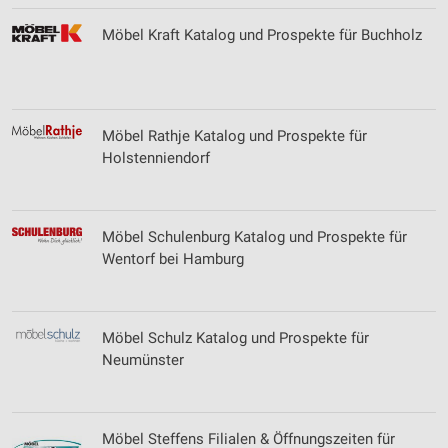
Analyse von Zielgruppen durch Statistiken oder
Kombinationen von Daten aus verschiedenen
Möbel Kraft Katalog und Prospekte für Buchholz
Quellen
Entwicklung und Verbesserung der Angebote
Verwendung reduzierter Daten zur Auswahl von
Möbel Rathje Katalog und Prospekte für
Inhalten
Holstenniendorf
IAB-Besonderheiten:
Verwendung genauer Standortdaten
Möbel Schulenburg Katalog und Prospekte für
Geräte anhand von aktiv angeforderten
Wentorf bei Hamburg
Informationen identifizieren
Nicht-IAB-Verarbeitungszwecke:
Notwendig
Möbel Schulz Katalog und Prospekte für
Neumünster
Performance
Funktional
Möbel Steffens Filialen & Öffnungszeiten für