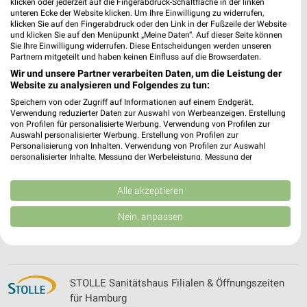
klicken oder jederzeit auf die Fingerabdruck-Schaltfläche in der linken
Sport 2000 Prospekte, Angebote & Aktionen
unteren Ecke der Website klicken. Um Ihre Einwilligung zu widerrufen,
klicken Sie auf den Fingerabdruck oder den Link in der Fußzeile der Website
und klicken Sie auf den Menüpunkt „Meine Daten“. Auf dieser Seite können
Sie Ihre Einwilligung widerrufen. Diese Entscheidungen werden unseren
Partnern mitgeteilt und haben keinen Einfluss auf die Browserdaten.
Wir und unsere Partner verarbeiten Daten, um die Leistung der
SportScheck Prospekte, Angebote & Aktionen
Website zu analysieren und Folgendes zu tun:
für Hamburg
Speichern von oder Zugriff auf Informationen auf einem Endgerät.
Verwendung reduzierter Daten zur Auswahl von Werbeanzeigen. Erstellung
von Profilen für personalisierte Werbung. Verwendung von Profilen zur
Auswahl personalisierter Werbung. Erstellung von Profilen zur
Stackmann Filialen & Öffnungszeiten für
Personalisierung von Inhalten. Verwendung von Profilen zur Auswahl
personalisierter Inhalte. Messung der Werbeleistung. Messung der
Buxtehude
Performance von Inhalten. Analyse von Zielgruppen durch Statistiken oder
Kombinationen von Daten aus verschiedenen Quellen. Entwicklung und
Verbesserung der Angebote. Verwendung reduzierter Daten zur Auswahl
Alle akzeptieren
von Inhalten.
Daten können außerhalb der Europäischen Union weitergegeben und in die
stilwerk Prospekte und Angebote für Hamburg
Nein, anpassen
USA gesendet werden.
Ihre Einwilligung und die cookie Richtlinie gelten ausschließlich für diese
Website/App.
Partnerliste anzeigen (1 IAB-Anbieter)
STOLLE Sanitätshaus Filialen & Öffnungszeiten
Wir nutzen Ihre Daten für folgende Zwecke:
für Hamburg
IAB-Verarbeitungszwecke: