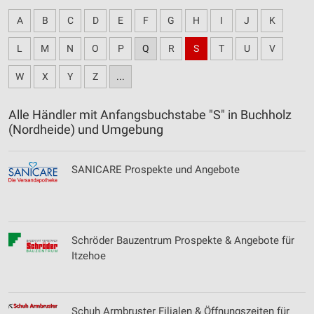
A
B
C
D
E
F
G
H
I
J
K
L
M
N
O
P
Q
R
S
T
U
V
W
X
Y
Z
...
Alle Händler mit Anfangsbuchstabe "S" in Buchholz
(Nordheide) und Umgebung
SANICARE Prospekte und Angebote
Schröder Bauzentrum Prospekte & Angebote für
Itzehoe
Schuh Armbruster Filialen & Öffnungszeiten für