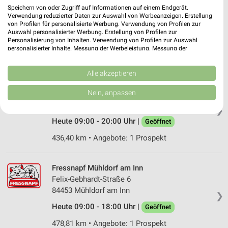
Uhlandstraße 30
Speichern von oder Zugriff auf Informationen auf einem Endgerät.
Verwendung reduzierter Daten zur Auswahl von Werbeanzeigen. Erstellung
85609 Aschheim
❯
von Profilen für personalisierte Werbung. Verwendung von Profilen zur
Auswahl personalisierter Werbung. Erstellung von Profilen zur
Heute 09:00 - 20:00 Uhr |
Geöffnet
Personalisierung von Inhalten. Verwendung von Profilen zur Auswahl
personalisierter Inhalte. Messung der Werbeleistung. Messung der
498,78 km • Angebote: 1 Prospekt
Performance von Inhalten. Analyse von Zielgruppen durch Statistiken oder
Kombinationen von Daten aus verschiedenen Quellen. Entwicklung und
Verbesserung der Angebote. Verwendung reduzierter Daten zur Auswahl
Alle akzeptieren
von Inhalten.
Fressnapf Dingolfing
Daten können außerhalb der Europäischen Union weitergegeben und in die
Nein, anpassen
Amperstraße 2
USA gesendet werden.
84130 Dingolfing
❯
Ihre Einwilligung und die cookie Richtlinie gelten ausschließlich für diese
Website/App.
Heute 09:00 - 20:00 Uhr |
Geöffnet
Partnerliste anzeigen (1 IAB-Anbieter)
436,40 km • Angebote: 1 Prospekt
Wir nutzen Ihre Daten für folgende Zwecke:
IAB-Verarbeitungszwecke:
Fressnapf Mühldorf am Inn
Speichern von oder Zugriff auf Informationen
Felix-Gebhardt-Straße 6
auf einem Endgerät
84453 Mühldorf am Inn
❯
Verwendung reduzierter Daten zur Auswahl von
Heute 09:00 - 18:00 Uhr |
Geöffnet
Werbeanzeigen
478,81 km • Angebote: 1 Prospekt