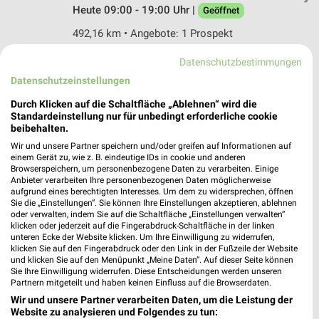
Heute 09:00 - 19:00 Uhr |
Geöffnet
492,16 km • Angebote: 1 Prospekt
Datenschutzbestimmungen
Fressnapf Pfaffenhofen
Datenschutzeinstellungen
Max Weinberger Straße 7
Durch Klicken auf die Schaltfläche „Ablehnen“ wird die
85276 Pfaffenhofen
❯
Standardeinstellung nur für unbedingt erforderliche cookie
beibehalten.
Heute 09:00 - 18:00 Uhr |
Geöffnet
Wir und unsere Partner speichern und/oder greifen auf Informationen auf
462,90 km • Angebote: 1 Prospekt
einem Gerät zu, wie z. B. eindeutige IDs in cookie und anderen
Browserspeichern, um personenbezogene Daten zu verarbeiten. Einige
Anbieter verarbeiten Ihre personenbezogenen Daten möglicherweise
aufgrund eines berechtigten Interesses. Um dem zu widersprechen, öffnen
Fressnapf Unterschleißheim
Sie die „Einstellungen“. Sie können Ihre Einstellungen akzeptieren, ablehnen
Morsestraße 1
oder verwalten, indem Sie auf die Schaltfläche „Einstellungen verwalten“
85716 Unterschleißheim
klicken oder jederzeit auf die Fingerabdruck-Schaltfläche in der linken
❯
unteren Ecke der Website klicken. Um Ihre Einwilligung zu widerrufen,
Heute 09:00 - 20:00 Uhr |
klicken Sie auf den Fingerabdruck oder den Link in der Fußzeile der Website
Geöffnet
und klicken Sie auf den Menüpunkt „Meine Daten“. Auf dieser Seite können
Sie Ihre Einwilligung widerrufen. Diese Entscheidungen werden unseren
487,89 km • Angebote: 1 Prospekt
Partnern mitgeteilt und haben keinen Einfluss auf die Browserdaten.
Wir und unsere Partner verarbeiten Daten, um die Leistung der
Website zu analysieren und Folgendes zu tun:
Fressnapf Aschheim