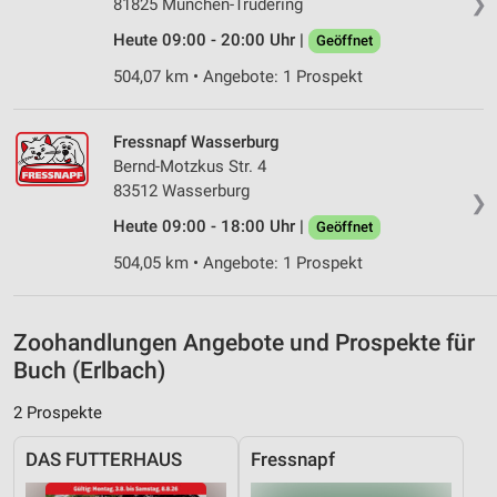
❯
Inhalten
81825 München-Trudering
Heute 09:00 - 20:00 Uhr |
IAB-Besonderheiten:
Geöffnet
Verwendung genauer Standortdaten
504,07 km • Angebote: 1 Prospekt
Geräte anhand von aktiv angeforderten
Informationen identifizieren
Fressnapf Wasserburg
Bernd-Motzkus Str. 4
Nicht-IAB-Verarbeitungszwecke:
83512 Wasserburg
❯
Notwendig
Heute 09:00 - 18:00 Uhr |
Geöffnet
Performance
504,05 km • Angebote: 1 Prospekt
Funktional
Zoohandlungen Angebote und Prospekte für
Werbung
Buch (Erlbach)
2 Prospekte
DAS FUTTERHAUS
Fressnapf