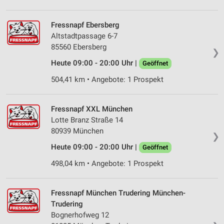
Erstellung von Profilen für personalisierte
Werbung
Fressnapf Ebersberg
Verwendung von Profilen zur Auswahl
Altstadtpassage 6-7
personalisierter Werbung
85560 Ebersberg
❯
Erstellung von Profilen zur Personalisierung
Heute 09:00 - 20:00 Uhr |
Geöffnet
von Inhalten
504,41 km • Angebote: 1 Prospekt
Verwendung von Profilen zur Auswahl
personalisierter Inhalte
Fressnapf XXL München
Messung der Werbeleistung
Lotte Branz Straße 14
80939 München
❯
Messung der Performance von Inhalten
Heute 09:00 - 20:00 Uhr |
Geöffnet
Analyse von Zielgruppen durch Statistiken oder
498,04 km • Angebote: 1 Prospekt
Kombinationen von Daten aus verschiedenen
Quellen
Fressnapf München Trudering München-
Entwicklung und Verbesserung der Angebote
Trudering
Bognerhofweg 12
Verwendung reduzierter Daten zur Auswahl von