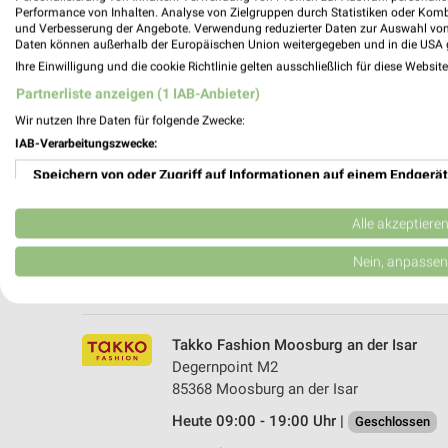
Performance von Inhalten. Analyse von Zielgruppen durch Statistiken oder Kom
und Verbesserung der Angebote. Verwendung reduzierter Daten zur Auswahl von
Daten können außerhalb der Europäischen Union weitergegeben und in die USA 
Ihre Einwilligung und die cookie Richtlinie gelten ausschließlich für diese Websit
Partnerliste anzeigen (1 IAB-Anbieter)
Wir nutzen Ihre Daten für folgende Zwecke:
IAB-Verarbeitungszwecke:
Speichern von oder Zugriff auf Informationen auf einem Endgerät
KiK Wartenberg
Strogenstraße 41
Verwendung reduzierter Daten zur Auswahl von Werbeanzeigen
85456 Wartenberg
Alle akzeptiere
Heute 09:00 - 18:00 Uhr |
Geschlossen
Erstellung von Profilen für personalisierte Werbung
Nein, anpassen
468,36 km • Angebote: 1 Prospekt
Verwendung von Profilen zur Auswahl personalisierter Werbung
Erstellung von Profilen zur Personalisierung von Inhalten
Takko Fashion Moosburg an der Isar
Degernpoint M2
Verwendung von Profilen zur Auswahl personalisierter Inhalte
85368 Moosburg an der Isar
Heute 09:00 - 19:00 Uhr |
Messung der Werbeleistung
Geschlossen