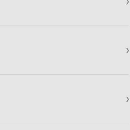
❯
❯
❯