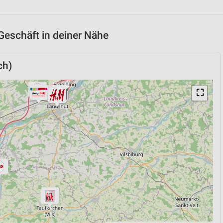
Geschäft in deiner Nähe
ch)
⛶