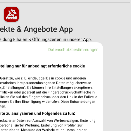
pekte & Angebote App
dung Filialen & Öffnungszeiten in unserer App.
Datenschutzbestimmungen
e Angebote
ieblingshändler
htigungen bei neuen Prospekten
tellung nur für unbedingt erforderliche cookie
 Einkauf stressfrei planen
erät zu, wie z. B. eindeutige IDs in cookie und anderen
 App jetzt laden oder QR-Code scannen.
verarbeiten Ihre personenbezogenen Daten möglicherweise
„Einstellungen“. Sie können Ihre Einstellungen akzeptieren,
 klicken oder jederzeit auf die Fingerabdruck-Schaltfläche in
klicken Sie auf den Fingerabdruck oder den Link in der Fußzeile
önnen Sie Ihre Einwilligung widerrufen. Diese Entscheidungen
ten.
ite zu analysieren und Folgendes zu tun:
reduzierter Daten zur Auswahl von Werbeanzeigen. Erstellung
ersonalisierter Werbung. Erstellung von Profilen zur
ierter Inhalte. Messung der Werbeleistung. Messung der