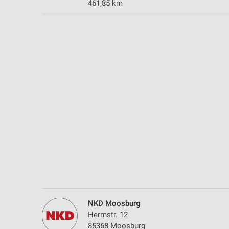
461,85 km
Messung der Performance von Inhalten
Analyse von Zielgruppen durch Statistiken oder Kombinationen 
Quellen
Entwicklung und Verbesserung der Angebote
Verwendung reduzierter Daten zur Auswahl von Inhalten
IAB-Besonderheiten:
Verwendung genauer Standortdaten
Geräte anhand von aktiv angeforderten Informationen identifizie
Nicht-IAB-Verarbeitungszwecke:
Notwendig
Performance
NKD Moosburg
Funktional
Herrnstr. 12
85368 Moosburg
Werbung