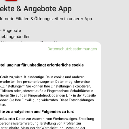
pekte & Angebote App
ümerie Filialen & Öffnungszeiten in unserer App.
e Angebote
ieblingshändler
htigungen bei neuen Prospekten
 Einkauf stressfrei planen
Datenschutzbestimmungen
 App jetzt laden oder QR-Code scannen.
tellung nur für unbedingt erforderliche cookie
erät zu, wie z. B. eindeutige IDs in cookie und anderen
verarbeiten Ihre personenbezogenen Daten möglicherweise
„Einstellungen“. Sie können Ihre Einstellungen akzeptieren,
 klicken oder jederzeit auf die Fingerabdruck-Schaltfläche in
klicken Sie auf den Fingerabdruck oder den Link in der Fußzeile
önnen Sie Ihre Einwilligung widerrufen. Diese Entscheidungen
ten.
ite zu analysieren und Folgendes zu tun:
reduzierter Daten zur Auswahl von Werbeanzeigen. Erstellung
ersonalisierter Werbung. Erstellung von Profilen zur
ierter Inhalte. Messung der Werbeleistung. Messung der