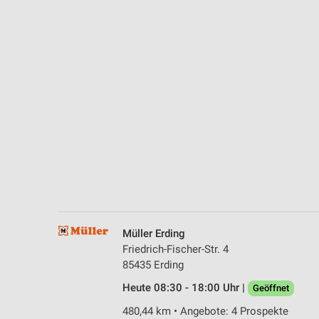
Messung der Performance von Inhalten
Analyse von Zielgruppen durch Statistiken oder Kombinationen 
Quellen
Entwicklung und Verbesserung der Angebote
Verwendung reduzierter Daten zur Auswahl von Inhalten
IAB-Besonderheiten:
Verwendung genauer Standortdaten
Geräte anhand von aktiv angeforderten Informationen identifizie
Nicht-IAB-Verarbeitungszwecke:
Notwendig
Müller Erding
Friedrich-Fischer-Str. 4
Performance
85435 Erding
Heute 08:30 - 18:00 Uhr |
Funktional
Geöffnet
480,44 km • Angebote: 4 Prospekte
Werbung