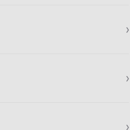
❯
❯
❯