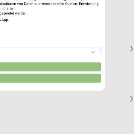
binationen von Daten aus verschiedenen Quellen. Entwicklung
 Inhalten.
gesendet werden.
e/App.
❯
n
❯