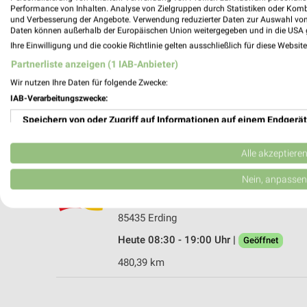
Performance von Inhalten. Analyse von Zielgruppen durch Statistiken oder Kom
und Verbesserung der Angebote. Verwendung reduzierter Daten zur Auswahl von
Daten können außerhalb der Europäischen Union weitergegeben und in die USA 
Ihre Einwilligung und die cookie Richtlinie gelten ausschließlich für diese Websit
Partnerliste anzeigen (1 IAB-Anbieter)
dm Markt Schwaben
Wir nutzen Ihre Daten für folgende Zwecke:
Burgerfeld 12
IAB-Verarbeitungszwecke:
85570 Markt Schwaben
Speichern von oder Zugriff auf Informationen auf einem Endgerät
Heute 08:00 - 20:00 Uhr |
Geöffnet
493,83 km
Verwendung reduzierter Daten zur Auswahl von Werbeanzeigen
Alle akzeptiere
Erstellung von Profilen für personalisierte Werbung
Nein, anpassen
dm Erding
Landshuter Straße 6
Verwendung von Profilen zur Auswahl personalisierter Werbung
85435 Erding
Erstellung von Profilen zur Personalisierung von Inhalten
Heute 08:30 - 19:00 Uhr |
Geöffnet
Verwendung von Profilen zur Auswahl personalisierter Inhalte
480,39 km
Messung der Werbeleistung