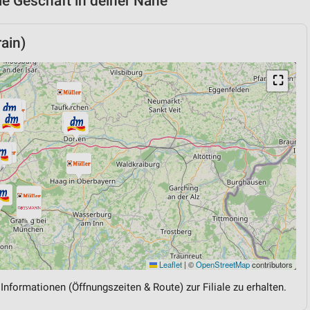
ie Geschäft in deiner Nähe
ain)
⛶
Leaflet
|
©
OpenStreetMap
contributors
 Informationen (Öffnungszeiten & Route) zur Filiale zu erhalten.