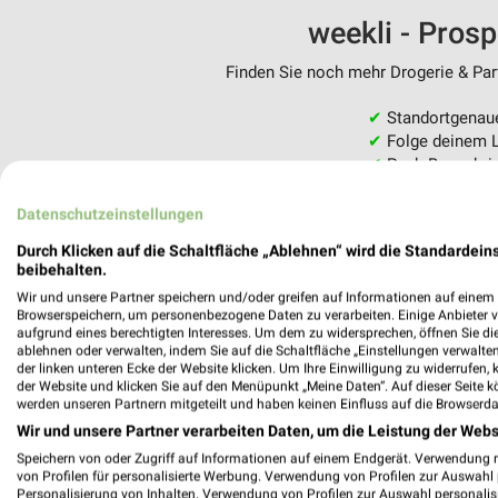
weekli - Pros
Finden Sie noch mehr Drogerie & Parf
✔
Standortgenau
✔
Folge deinem L
✔
Push-Benachric
✔
Einkaufsliste -
Datenschutzeinstellungen
Nutze weekli auch mobil –
Durch Klicken auf die Schaltfläche „Ablehnen“ wird die Standardeins
beibehalten.
Wir und unsere Partner speichern und/oder greifen auf Informationen auf einem G
Browserspeichern, um personenbezogene Daten zu verarbeiten. Einige Anbieter 
aufgrund eines berechtigten Interesses. Um dem zu widersprechen, öffnen Sie die 
ablehnen oder verwalten, indem Sie auf die Schaltfläche „Einstellungen verwalten“
der linken unteren Ecke der Website klicken. Um Ihre Einwilligung zu widerrufen, 
der Website und klicken Sie auf den Menüpunkt „Meine Daten“. Auf dieser Seite k
werden unseren Partnern mitgeteilt und haben keinen Einfluss auf die Browserda
Wir und unsere Partner verarbeiten Daten, um die Leistung der Webs
Speichern von oder Zugriff auf Informationen auf einem Endgerät. Verwendung 
von Profilen für personalisierte Werbung. Verwendung von Profilen zur Auswahl p
Personalisierung von Inhalten. Verwendung von Profilen zur Auswahl personalis