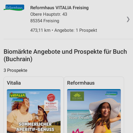
Entwicklung und Verbesserung der Angebote
Reformhaus VITALIA Freising
Obere Hauptstr. 43
❯
Verwendung reduzierter Daten zur Auswahl von
85354 Freising
Inhalten
473,11 km • Angebote: 1 Prospekt
IAB-Besonderheiten:
Verwendung genauer Standortdaten
Biomärkte Angebote und Prospekte für Buch
Geräte anhand von aktiv angeforderten
(Buchrain)
Informationen identifizieren
3 Prospekte
Nicht-IAB-Verarbeitungszwecke:
Notwendig
Vitalia
Reformhaus
Performance
Funktional
Werbung