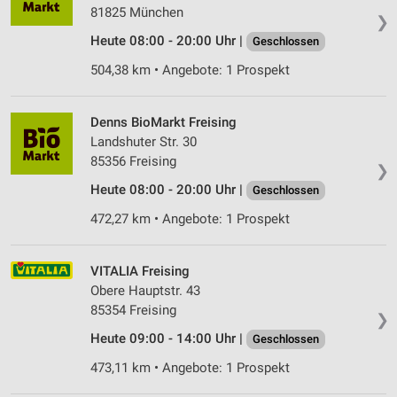
81825 München
❯
Verwendung reduzierter Daten zur Auswahl von
Werbeanzeigen
Heute 08:00 - 20:00 Uhr |
Geschlossen
504,38 km • Angebote: 1 Prospekt
Erstellung von Profilen für personalisierte
Werbung
Denns BioMarkt Freising
Verwendung von Profilen zur Auswahl
personalisierter Werbung
Landshuter Str. 30
85356 Freising
❯
Erstellung von Profilen zur Personalisierung
Heute 08:00 - 20:00 Uhr |
von Inhalten
Geschlossen
472,27 km • Angebote: 1 Prospekt
Verwendung von Profilen zur Auswahl
personalisierter Inhalte
VITALIA Freising
Messung der Werbeleistung
Obere Hauptstr. 43
85354 Freising
Messung der Performance von Inhalten
❯
Heute 09:00 - 14:00 Uhr |
Geschlossen
Analyse von Zielgruppen durch Statistiken oder
Kombinationen von Daten aus verschiedenen
473,11 km • Angebote: 1 Prospekt
Quellen