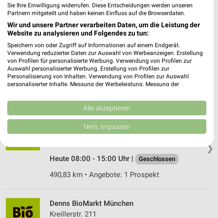
Sie Ihre Einwilligung widerrufen. Diese Entscheidungen werden unseren
504,57 km • Angebote: 1 Prospekt
Partnern mitgeteilt und haben keinen Einfluss auf die Browserdaten.
Wir und unsere Partner verarbeiten Daten, um die Leistung der
Website zu analysieren und Folgendes zu tun:
VITALIA München-Wasserburger Landstraße
Speichern von oder Zugriff auf Informationen auf einem Endgerät.
Kästlenstr. 32
Verwendung reduzierter Daten zur Auswahl von Werbeanzeigen. Erstellung
81827 München
von Profilen für personalisierte Werbung. Verwendung von Profilen zur
❯
Auswahl personalisierter Werbung. Erstellung von Profilen zur
Heute 08:00 - 18:00 Uhr |
Personalisierung von Inhalten. Verwendung von Profilen zur Auswahl
Geschlossen
personalisierter Inhalte. Messung der Werbeleistung. Messung der
Performance von Inhalten. Analyse von Zielgruppen durch Statistiken oder
504,59 km • Angebote: 1 Prospekt
Kombinationen von Daten aus verschiedenen Quellen. Entwicklung und
Verbesserung der Angebote. Verwendung reduzierter Daten zur Auswahl
Alle akzeptieren
von Inhalten.
Biomarkt Garching
Daten können außerhalb der Europäischen Union weitergegeben und in die
Nein, anpassen
USA gesendet werden.
Schleißheimer Straße 10
Ihre Einwilligung und die cookie Richtlinie gelten ausschließlich für diese
85748 Garching
❯
Website/App.
Heute 08:00 - 15:00 Uhr |
Geschlossen
Partnerliste anzeigen (1 IAB-Anbieter)
490,83 km • Angebote: 1 Prospekt
Wir nutzen Ihre Daten für folgende Zwecke:
IAB-Verarbeitungszwecke:
Speichern von oder Zugriff auf Informationen
Denns BioMarkt München
auf einem Endgerät
Kreillerstr. 211