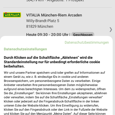
504,79 km • Angebote: 1 Prospekt
VITALIA München-Riem Arcaden
Willy-Brandt-Platz 5
81829 München
❯
Heute 09:30 - 20:00 Uhr |
Geschlossen
Datenschutzbestimmungen
502,78 km • Angebote: 1 Prospekt
Datenschutzeinstellungen
Durch Klicken auf die Schaltfläche „Ablehnen“ wird die
Denns BioMarkt München
Standardeinstellung nur für unbedingt erforderliche cookie
Wasserburger Landstr. 214
beibehalten.
81827 München
❯
Wir und unsere Partner speichern und/oder greifen auf Informationen auf
einem Gerät zu, wie z. B. eindeutige IDs in cookie und anderen
Heute 08:00 - 20:00 Uhr |
Geschlossen
Browserspeichern, um personenbezogene Daten zu verarbeiten. Einige
Anbieter verarbeiten Ihre personenbezogenen Daten möglicherweise
504,74 km • Angebote: 1 Prospekt
aufgrund eines berechtigten Interesses. Um dem zu widersprechen, öffnen
Sie die „Einstellungen“. Sie können Ihre Einstellungen akzeptieren, ablehnen
oder verwalten, indem Sie auf die Schaltfläche „Einstellungen verwalten“
Reformhaus VITALIA München
klicken oder jederzeit auf die Fingerabdruck-Schaltfläche in der linken
unteren Ecke der Website klicken. Um Ihre Einwilligung zu widerrufen,
Kästlenstr. 32
klicken Sie auf den Fingerabdruck oder den Link in der Fußzeile der Website
❯
81827 München
und klicken Sie auf den Menüpunkt „Meine Daten“. Auf dieser Seite können