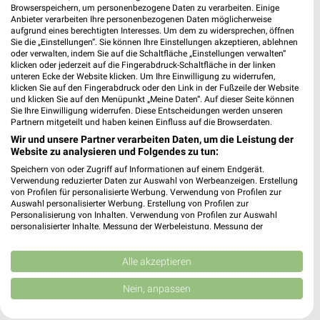
Browserspeichern, um personenbezogene Daten zu verarbeiten. Einige
Anbieter verarbeiten Ihre personenbezogenen Daten möglicherweise
aufgrund eines berechtigten Interesses. Um dem zu widersprechen, öffnen
Sie die „Einstellungen“. Sie können Ihre Einstellungen akzeptieren, ablehnen
oder verwalten, indem Sie auf die Schaltfläche „Einstellungen verwalten“
Noch mehr Angebote in
klicken oder jederzeit auf die Fingerabdruck-Schaltfläche in der linken
unteren Ecke der Website klicken. Um Ihre Einwilligung zu widerrufen,
klicken Sie auf den Fingerabdruck oder den Link in der Fußzeile der Website
der weekli App!
und klicken Sie auf den Menüpunkt „Meine Daten“. Auf dieser Seite können
Sie Ihre Einwilligung widerrufen. Diese Entscheidungen werden unseren
Partnern mitgeteilt und haben keinen Einfluss auf die Browserdaten.
Wir und unsere Partner verarbeiten Daten, um die Leistung der
Website zu analysieren und Folgendes zu tun:
Speichern von oder Zugriff auf Informationen auf einem Endgerät.
Verwendung reduzierter Daten zur Auswahl von Werbeanzeigen. Erstellung
von Profilen für personalisierte Werbung. Verwendung von Profilen zur
Auswahl personalisierter Werbung. Erstellung von Profilen zur
Jetzt kostenlos laden
Personalisierung von Inhalten. Verwendung von Profilen zur Auswahl
personalisierter Inhalte. Messung der Werbeleistung. Messung der
Performance von Inhalten. Analyse von Zielgruppen durch Statistiken oder
Prospekte App für Android
Kombinationen von Daten aus verschiedenen Quellen. Entwicklung und
Verbesserung der Angebote. Verwendung reduzierter Daten zur Auswahl
Alle akzeptieren
Prospekte App für iOS
von Inhalten.
Daten können außerhalb der Europäischen Union weitergegeben und in die
Nein, anpassen
Kostenlos im App Store erhältlich
USA gesendet werden.
Ihre Einwilligung und die cookie Richtlinie gelten ausschließlich für diese