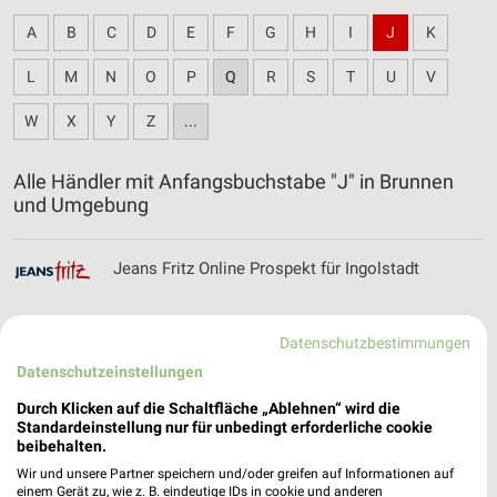
A
B
C
D
E
F
G
H
I
J
K
L
M
N
O
P
Q
R
S
T
U
V
W
X
Y
Z
...
Alle Händler mit Anfangsbuchstabe "J" in Brunnen
und Umgebung
Jeans Fritz Online Prospekt für Ingolstadt
Datenschutzbestimmungen
Datenschutzeinstellungen
JYSK Katalog und Prospekte für
Schrobenhausen
Durch Klicken auf die Schaltfläche „Ablehnen“ wird die
Standardeinstellung nur für unbedingt erforderliche cookie
beibehalten.
Wir und unsere Partner speichern und/oder greifen auf Informationen auf
einem Gerät zu, wie z. B. eindeutige IDs in cookie und anderen