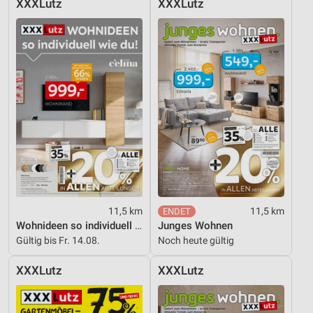
XXXLutz
XXXLutz
Geräte anhand von aktiv angeforderten
Informationen identifizieren
Nicht-IAB-Verarbeitungszwecke:
Notwendig
Performance
Funktional
Werbung
11,5 km
11,5 km
Wohnideen so individuell wie du!
Junges Wohnen
Gültig bis Fr. 14.08.
Noch heute gültig
XXXLutz
XXXLutz