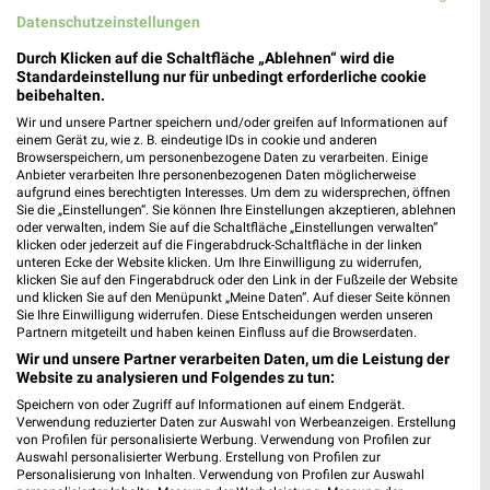
Datenschutzeinstellungen
Durch Klicken auf die Schaltfläche „Ablehnen“ wird die
Standardeinstellung nur für unbedingt erforderliche cookie
beibehalten.
Wir und unsere Partner speichern und/oder greifen auf Informationen auf
8,3 km
11,5 km
einem Gerät zu, wie z. B. eindeutige IDs in cookie und anderen
Angebote ab 03.08.
Wohnen Spezial
Browserspeichern, um personenbezogene Daten zu verarbeiten. Einige
Noch morgen gültig
Gültig bis Fr. 14.08.
Anbieter verarbeiten Ihre personenbezogenen Daten möglicherweise
aufgrund eines berechtigten Interesses. Um dem zu widersprechen, öffnen
Sie die „Einstellungen“. Sie können Ihre Einstellungen akzeptieren, ablehnen
XXXLutz
REWE
oder verwalten, indem Sie auf die Schaltfläche „Einstellungen verwalten“
klicken oder jederzeit auf die Fingerabdruck-Schaltfläche in der linken
unteren Ecke der Website klicken. Um Ihre Einwilligung zu widerrufen,
klicken Sie auf den Fingerabdruck oder den Link in der Fußzeile der Website
und klicken Sie auf den Menüpunkt „Meine Daten“. Auf dieser Seite können
Sie Ihre Einwilligung widerrufen. Diese Entscheidungen werden unseren
Partnern mitgeteilt und haben keinen Einfluss auf die Browserdaten.
Wir und unsere Partner verarbeiten Daten, um die Leistung der
Website zu analysieren und Folgendes zu tun:
Speichern von oder Zugriff auf Informationen auf einem Endgerät.
Verwendung reduzierter Daten zur Auswahl von Werbeanzeigen. Erstellung
von Profilen für personalisierte Werbung. Verwendung von Profilen zur
Auswahl personalisierter Werbung. Erstellung von Profilen zur
Personalisierung von Inhalten. Verwendung von Profilen zur Auswahl