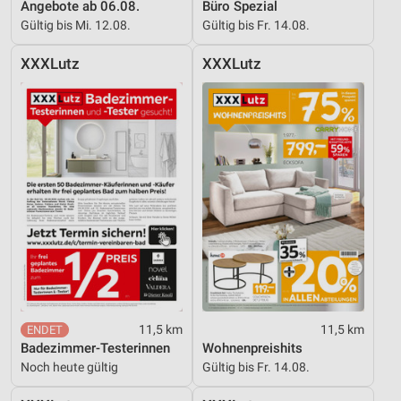
Angebote ab 06.08.
Büro Spezial
Erstellung von Profilen zur Personalisierung
Gültig bis Mi. 12.08.
Gültig bis Fr. 14.08.
von Inhalten
XXXLutz
XXXLutz
Verwendung von Profilen zur Auswahl
personalisierter Inhalte
Messung der Werbeleistung
Messung der Performance von Inhalten
Analyse von Zielgruppen durch Statistiken oder
Kombinationen von Daten aus verschiedenen
Quellen
Entwicklung und Verbesserung der Angebote
Verwendung reduzierter Daten zur Auswahl von
Inhalten
11,5 km
11,5 km
Badezimmer-Testerinnen
Wohnenpreishits
IAB-Besonderheiten:
Noch heute gültig
Gültig bis Fr. 14.08.
Verwendung genauer Standortdaten