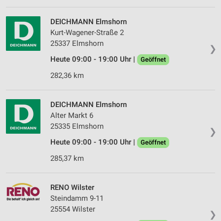
Erstellung von Profilen für personalisierte
Werbung
DEICHMANN Elmshorn
Verwendung von Profilen zur Auswahl
Kurt-Wagener-Straße 2
personalisierter Werbung
25337 Elmshorn
❯
Heute 09:00 - 19:00 Uhr |
Erstellung von Profilen zur Personalisierung
Geöffnet
von Inhalten
282,36 km
Verwendung von Profilen zur Auswahl
personalisierter Inhalte
DEICHMANN Elmshorn
Alter Markt 6
Messung der Werbeleistung
25335 Elmshorn
❯
Messung der Performance von Inhalten
Heute 09:00 - 19:00 Uhr |
Geöffnet
Analyse von Zielgruppen durch Statistiken oder
285,37 km
Kombinationen von Daten aus verschiedenen
Quellen
RENO Wilster
Entwicklung und Verbesserung der Angebote
Steindamm 9-11
25554 Wilster
❯
Verwendung reduzierter Daten zur Auswahl von