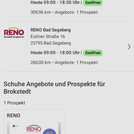
Inhalten
Heute 09:00 - 18:30 Uhr |
Geöffnet
IAB-Besonderheiten:
309,96 km • Angebote: 1 Prospekt
Verwendung genauer Standortdaten
RENO Bad Segeberg
Geräte anhand von aktiv angeforderten
Eutiner Straße 16
Informationen identifizieren
23795 Bad Segeberg
❯
Nicht-IAB-Verarbeitungszwecke:
Heute 09:00 - 18:00 Uhr |
Geöffnet
Notwendig
260,00 km • Angebote: 1 Prospekt
Performance
Funktional
Schuhe Angebote und Prospekte für
Brokstedt
Werbung
1 Prospekt
RENO