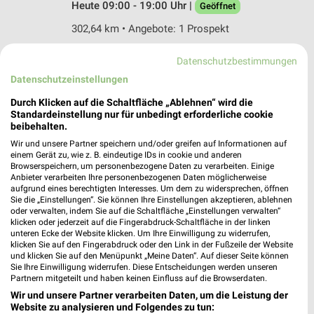
Heute 09:00 - 19:00 Uhr |
Geöffnet
302,64 km • Angebote: 1 Prospekt
Datenschutzbestimmungen
DEICHMANN Henstedt-Ulzburg
Datenschutzeinstellungen
Kirchweg 84-86
24558 Henstedt-Ulzburg
Durch Klicken auf die Schaltfläche „Ablehnen“ wird die
❯
Standardeinstellung nur für unbedingt erforderliche cookie
Heute 09:00 - 20:00 Uhr |
Geöffnet
beibehalten.
Wir und unsere Partner speichern und/oder greifen auf Informationen auf
269,23 km
einem Gerät zu, wie z. B. eindeutige IDs in cookie und anderen
Browserspeichern, um personenbezogene Daten zu verarbeiten. Einige
Anbieter verarbeiten Ihre personenbezogenen Daten möglicherweise
Siemes Schuhcenter Henstedt-Ulzburg
aufgrund eines berechtigten Interesses. Um dem zu widersprechen, öffnen
Sie die „Einstellungen“. Sie können Ihre Einstellungen akzeptieren, ablehnen
Gutenbergstraße 5
oder verwalten, indem Sie auf die Schaltfläche „Einstellungen verwalten“
24558 Henstedt-Ulzburg
klicken oder jederzeit auf die Fingerabdruck-Schaltfläche in der linken
❯
unteren Ecke der Website klicken. Um Ihre Einwilligung zu widerrufen,
Heute 09:00 - 20:00 Uhr |
Geöffnet
klicken Sie auf den Fingerabdruck oder den Link in der Fußzeile der Website
und klicken Sie auf den Menüpunkt „Meine Daten“. Auf dieser Seite können
268,98 km • Angebote: 1 Prospekt
Sie Ihre Einwilligung widerrufen. Diese Entscheidungen werden unseren
Partnern mitgeteilt und haben keinen Einfluss auf die Browserdaten.
Wir und unsere Partner verarbeiten Daten, um die Leistung der
RENO Bordesholm
Website zu analysieren und Folgendes zu tun: