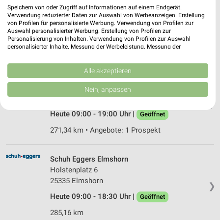
Bahnhofstraße 29-33
Speichern von oder Zugriff auf Informationen auf einem Endgerät.
24582 Bordesholm
Verwendung reduzierter Daten zur Auswahl von Werbeanzeigen. Erstellung
❯
von Profilen für personalisierte Werbung. Verwendung von Profilen zur
Heute 09:00 - 19:00 Uhr |
Auswahl personalisierter Werbung. Erstellung von Profilen zur
Geöffnet
Personalisierung von Inhalten. Verwendung von Profilen zur Auswahl
personalisierter Inhalte. Messung der Werbeleistung. Messung der
289,02 km • Angebote: 1 Prospekt
Performance von Inhalten. Analyse von Zielgruppen durch Statistiken oder
Kombinationen von Daten aus verschiedenen Quellen. Entwicklung und
Verbesserung der Angebote. Verwendung reduzierter Daten zur Auswahl
Alle akzeptieren
RENO Trappenkamp
von Inhalten.
Daten können außerhalb der Europäischen Union weitergegeben und in die
Gablonzer Straße 3
Nein, anpassen
USA gesendet werden.
24610 Trappenkamp
❯
Ihre Einwilligung und die cookie Richtlinie gelten ausschließlich für diese
Website/App.
Heute 09:00 - 19:00 Uhr |
Geöffnet
Partnerliste anzeigen (1 IAB-Anbieter)
271,34 km • Angebote: 1 Prospekt
Wir nutzen Ihre Daten für folgende Zwecke:
IAB-Verarbeitungszwecke:
Schuh Eggers Elmshorn
Speichern von oder Zugriff auf Informationen
Holstenplatz 6
auf einem Endgerät
25335 Elmshorn
❯
Verwendung reduzierter Daten zur Auswahl von
Heute 09:00 - 18:30 Uhr |
Geöffnet
Werbeanzeigen
285,16 km