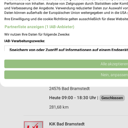
Performance von Inhalten. Analyse von Zielgruppen durch Statistiken oder Kom
und Verbesserung der Angebote. Verwendung reduzierter Daten zur Auswahl von
Daten können außerhalb der Europäischen Union weitergegeben und in die USA 
Ihre Einwilligung und die cookie Richtlinie gelten ausschließlich für diese Websit
Partnerliste anzeigen (1 IAB-Anbieter)
Wir nutzen Ihre Daten für folgende Zwecke:
IAB-Verarbeitungszwecke:
Speichern von oder Zugriff auf Informationen auf einem Endgerät
Verwendung reduzierter Daten zur Auswahl von Werbeanzeigen
Alle akzeptiere
Erstellung von Profilen für personalisierte Werbung
Nein, anpassen
Ernsting's family Bad Bramstedt
Maienbeeck 19
Verwendung von Profilen zur Auswahl personalisierter Werbung
24576 Bad Bramstedt
Erstellung von Profilen zur Personalisierung von Inhalten
Heute 09:00 - 18:30 Uhr |
Geschlossen
281,68 km
Verwendung von Profilen zur Auswahl personalisierter Inhalte
Messung der Werbeleistung
KiK Bad Bramstedt