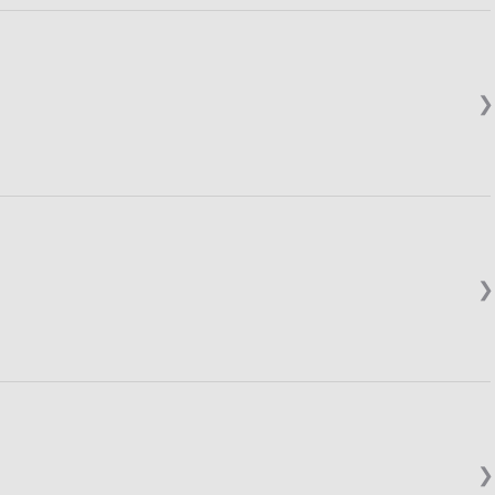
❯
❯
❯