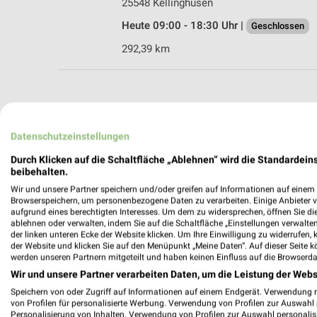
25548 Kellinghusen
Heute 09:00 - 18:30 Uhr |
Geschlossen
292,39 km
weekli - Pros
Datenschutzeinstellungen
Finden Sie noch mehr Mode & Beklei
Durch Klicken auf die Schaltfläche „Ablehnen“ wird die Standardeins
beibehalten.
✔
Standortgenau
Wir und unsere Partner speichern und/oder greifen auf Informationen auf einem G
Browserspeichern, um personenbezogene Daten zu verarbeiten. Einige Anbieter 
✔
Folge deinem L
aufgrund eines berechtigten Interesses. Um dem zu widersprechen, öffnen Sie die 
✔
Push-Benachric
ablehnen oder verwalten, indem Sie auf die Schaltfläche „Einstellungen verwalten“
✔
Einkaufsliste -
der linken unteren Ecke der Website klicken. Um Ihre Einwilligung zu widerrufen, 
der Website und klicken Sie auf den Menüpunkt „Meine Daten“. Auf dieser Seite k
werden unseren Partnern mitgeteilt und haben keinen Einfluss auf die Browserda
Nutze weekli auch mobil –
Wir und unsere Partner verarbeiten Daten, um die Leistung der Webs
Speichern von oder Zugriff auf Informationen auf einem Endgerät. Verwendung 
von Profilen für personalisierte Werbung. Verwendung von Profilen zur Auswahl p
Personalisierung von Inhalten. Verwendung von Profilen zur Auswahl personalis