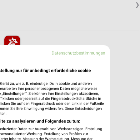
❯
Datenschutzbestimmungen
pekte & Angebote App
dung Filialen & Öffnungszeiten in unserer App.
tellung nur für unbedingt erforderliche cookie
e Angebote
erät zu, wie z. B. eindeutige IDs in cookie und anderen
verarbeiten Ihre personenbezogenen Daten möglicherweise
ieblingshändler
„Einstellungen“. Sie können Ihre Einstellungen akzeptieren,
htigungen bei neuen Prospekten
 klicken oder jederzeit auf die Fingerabdruck-Schaltfläche in
 Einkauf stressfrei planen
klicken Sie auf den Fingerabdruck oder den Link in der Fußzeile
önnen Sie Ihre Einwilligung widerrufen. Diese Entscheidungen
ten.
 App jetzt laden oder QR-Code scannen.
ite zu analysieren und Folgendes zu tun:
reduzierter Daten zur Auswahl von Werbeanzeigen. Erstellung
ersonalisierter Werbung. Erstellung von Profilen zur
ierter Inhalte. Messung der Werbeleistung. Messung der