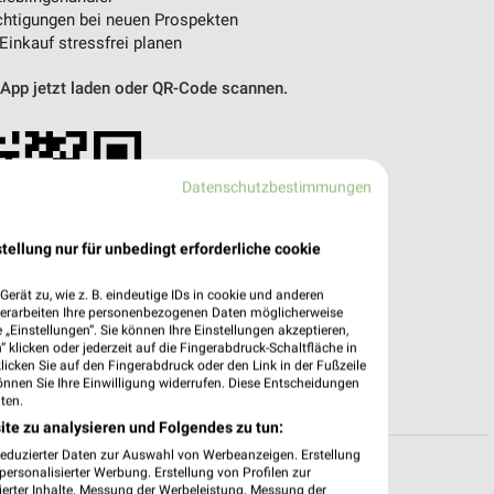
htigungen bei neuen Prospekten
 Einkauf stressfrei planen
 App jetzt laden oder QR-Code scannen.
Datenschutzbestimmungen
tellung nur für unbedingt erforderliche cookie
erät zu, wie z. B. eindeutige IDs in cookie und anderen
verarbeiten Ihre personenbezogenen Daten möglicherweise
„Einstellungen“. Sie können Ihre Einstellungen akzeptieren,
 klicken oder jederzeit auf die Fingerabdruck-Schaltfläche in
klicken Sie auf den Fingerabdruck oder den Link in der Fußzeile
önnen Sie Ihre Einwilligung widerrufen. Diese Entscheidungen
ten.
ite zu analysieren und Folgendes zu tun:
reduzierter Daten zur Auswahl von Werbeanzeigen. Erstellung
ersonalisierter Werbung. Erstellung von Profilen zur
ierter Inhalte. Messung der Werbeleistung. Messung der