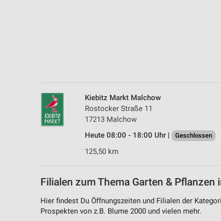
Messung der Performance von Inhalten
Analyse von Zielgruppen durch Statistiken oder Kombinationen 
Quellen
Entwicklung und Verbesserung der Angebote
Verwendung reduzierter Daten zur Auswahl von Inhalten
IAB-Besonderheiten:
Kiebitz Markt Malchow
Verwendung genauer Standortdaten
Rostocker Straße 11
17213 Malchow
Geräte anhand von aktiv angeforderten Informationen identifizie
Heute 08:00 - 18:00 Uhr |
Geschlossen
Nicht-IAB-Verarbeitungszwecke:
125,50 km
Notwendig
Performance
Filialen zum Thema Garten & Pflanzen i
Funktional
Hier findest Du Öffnungszeiten und Filialen der Katego
Prospekten von z.B. Blume 2000 und vielen mehr.
Werbung