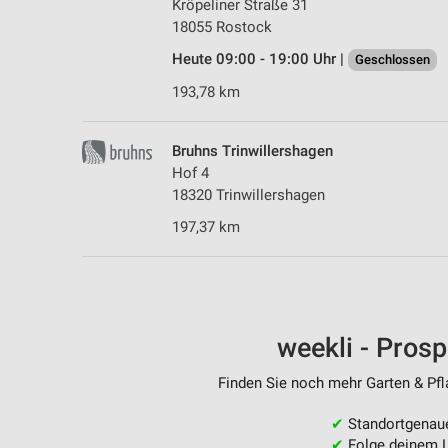
Kröpeliner Straße 31
18055 Rostock
Heute 09:00 - 19:00 Uhr |
Geschlossen
193,78 km
Bruhns Trinwillershagen
Hof 4
18320 Trinwillershagen
197,37 km
weekli - Pros
Finden Sie noch mehr Garten & Pfla
✔
Standortgenau
✔
Folge deinem L