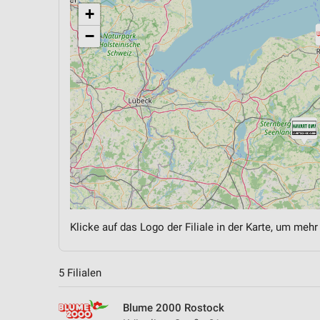
+
−
Klicke auf das Logo der Filiale in der Karte, um mehr
5 Filialen
Blume 2000 Rostock