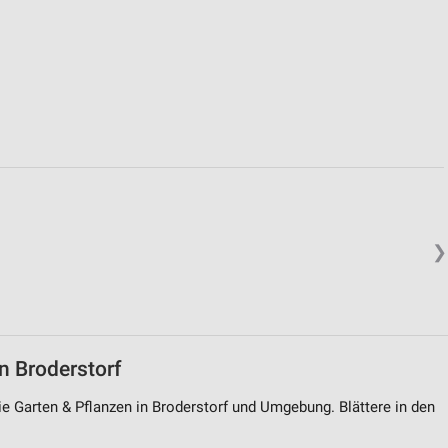
von Daten aus verschiedenen
❯
ren
n Broderstorf
rie Garten & Pflanzen in Broderstorf und Umgebung. Blättere in den