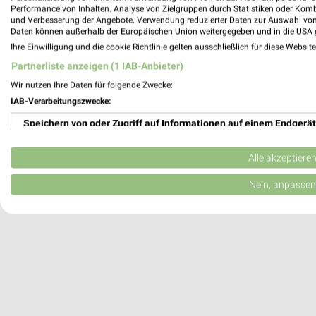
Performance von Inhalten. Analyse von Zielgruppen durch Statistiken oder Kom
17166 Dahmen
und Verbesserung der Angebote. Verwendung reduzierter Daten zur Auswahl von
Daten können außerhalb der Europäischen Union weitergegeben und in die USA 
Heute 07:00 - 16:15 Uhr |
Geschlossen
Ihre Einwilligung und die cookie Richtlinie gelten ausschließlich für diese Websit
138,75 km
Partnerliste anzeigen (1 IAB-Anbieter)
Wir nutzen Ihre Daten für folgende Zwecke:
Hawart OMV Landtechnik Borkow
IAB-Verarbeitungszwecke:
Hauptstraße 18
Speichern von oder Zugriff auf Informationen auf einem Endgerät
19406 Borkow
Verwendung reduzierter Daten zur Auswahl von Werbeanzeigen
Heute 07:00 - 16:15 Uhr |
Geschlossen
Alle akzeptiere
160,17 km
Erstellung von Profilen für personalisierte Werbung
Nein, anpassen
Verwendung von Profilen zur Auswahl personalisierter Werbung
Erstellung von Profilen zur Personalisierung von Inhalten
Verwendung von Profilen zur Auswahl personalisierter Inhalte
Messung der Werbeleistung