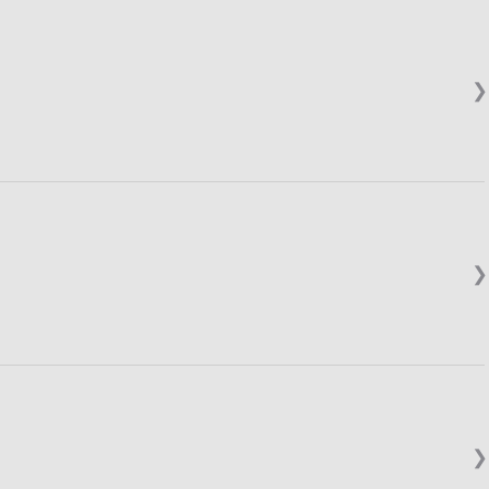
❯
❯
❯