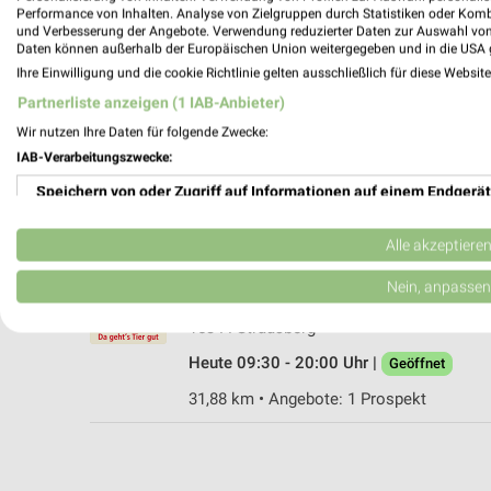
Performance von Inhalten. Analyse von Zielgruppen durch Statistiken oder Kom
und Verbesserung der Angebote. Verwendung reduzierter Daten zur Auswahl von
Daten können außerhalb der Europäischen Union weitergegeben und in die USA 
Ihre Einwilligung und die cookie Richtlinie gelten ausschließlich für diese Websit
Fressnapf XXL Cottbus
Partnerliste anzeigen (1 IAB-Anbieter)
Gerhard-Hauptmann-Straße 15
Wir nutzen Ihre Daten für folgende Zwecke:
03044 Cottbus
IAB-Verarbeitungszwecke:
Heute 09:00 - 20:00 Uhr |
Geöffnet
Speichern von oder Zugriff auf Informationen auf einem Endgerät
104,75 km • Angebote: 1 Prospekt
Verwendung reduzierter Daten zur Auswahl von Werbeanzeigen
Alle akzeptiere
ZOO & Co. Strausberg
Erstellung von Profilen für personalisierte Werbung
Nein, anpassen
Herrenseeallee 15
Verwendung von Profilen zur Auswahl personalisierter Werbung
15344 Strausberg
Heute 09:30 - 20:00 Uhr |
Geöffnet
Erstellung von Profilen zur Personalisierung von Inhalten
31,88 km • Angebote: 1 Prospekt
Verwendung von Profilen zur Auswahl personalisierter Inhalte
Messung der Werbeleistung