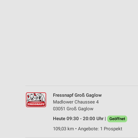
Messung der Performance von Inhalten
Analyse von Zielgruppen durch Statistiken oder Kombinationen 
Quellen
Entwicklung und Verbesserung der Angebote
Verwendung reduzierter Daten zur Auswahl von Inhalten
IAB-Besonderheiten:
Verwendung genauer Standortdaten
Geräte anhand von aktiv angeforderten Informationen identifizie
Nicht-IAB-Verarbeitungszwecke:
Fressnapf Groß Gaglow
Notwendig
Madlower Chaussee 4
03051 Groß Gaglow
Performance
Heute 09:30 - 20:00 Uhr |
Geöffnet
Funktional
109,03 km • Angebote: 1 Prospekt
Werbung