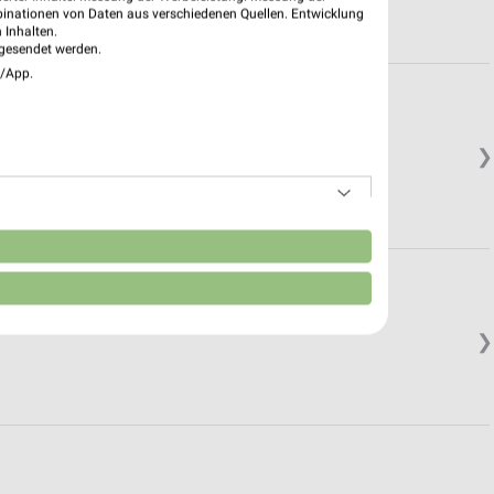
binationen von Daten aus verschiedenen Quellen. Entwicklung
 Inhalten.
gesendet werden.
e/App.
❯
n
❯