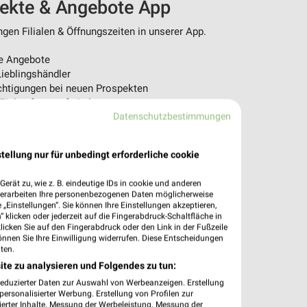
pekte & Angebote App
en Filialen & Öffnungszeiten in unserer App.
e Angebote
ieblingshändler
htigungen bei neuen Prospekten
 Einkauf stressfrei planen
Datenschutzbestimmungen
 App jetzt laden oder QR-Code scannen.
tellung nur für unbedingt erforderliche cookie
erät zu, wie z. B. eindeutige IDs in cookie und anderen
verarbeiten Ihre personenbezogenen Daten möglicherweise
„Einstellungen“. Sie können Ihre Einstellungen akzeptieren,
 klicken oder jederzeit auf die Fingerabdruck-Schaltfläche in
klicken Sie auf den Fingerabdruck oder den Link in der Fußzeile
önnen Sie Ihre Einwilligung widerrufen. Diese Entscheidungen
ten.
ite zu analysieren und Folgendes zu tun:
reduzierter Daten zur Auswahl von Werbeanzeigen. Erstellung
ersonalisierter Werbung. Erstellung von Profilen zur
ierter Inhalte. Messung der Werbeleistung. Messung der