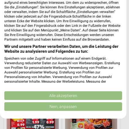
aufgrund eines berechtigten Interesses. Um dem zu widersprechen, öffnen
Sie die „Einstellungen“. Sie können Ihre Einstellungen akzeptieren, ablehnen
oder verwalten, indem Sie auf die Schaltfläche „Einstellungen verwalten“
klicken oder jederzeit auf die Fingerabdruck-Schaltfläche in der linken
unteren Ecke der Website klicken. Um Ihre Einwilligung zu widerrufen,
klicken Sie auf den Fingerabdruck oder den Link in der Fußzeile der Website
und klicken Sie auf den Menüpunkt „Meine Daten“. Auf dieser Seite können
Sie Ihre Einwilligung widerrufen. Diese Entscheidungen werden unseren
Partnern mitgeteilt und haben keinen Einfluss auf die Browserdaten.
Wir und unsere Partner verarbeiten Daten, um die Leistung der
Website zu analysieren und Folgendes zu tun:
Speichern von oder Zugriff auf Informationen auf einem Endgerät.
9 km
10,7 km
Verwendung reduzierter Daten zur Auswahl von Werbeanzeigen. Erstellung
von Profilen für personalisierte Werbung. Verwendung von Profilen zur
Angebote ab 03.08.
Angebote ab 01.08.
Auswahl personalisierter Werbung. Erstellung von Profilen zur
Noch morgen gültig
Noch heute gültig
Personalisierung von Inhalten. Verwendung von Profilen zur Auswahl
personalisierter Inhalte. Messung der Werbeleistung. Messung der
Performance von Inhalten. Analyse von Zielgruppen durch Statistiken oder
Kaufland
REWE
Kombinationen von Daten aus verschiedenen Quellen. Entwicklung und
Verbesserung der Angebote. Verwendung reduzierter Daten zur Auswahl
Alle akzeptieren
von Inhalten.
Daten können außerhalb der Europäischen Union weitergegeben und in die
Nein, anpassen
USA gesendet werden.
Ihre Einwilligung und die cookie Richtlinie gelten ausschließlich für diese
Website/App.
Partnerliste anzeigen (1 IAB-Anbieter)