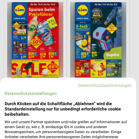
Datenschutzbestimmungen
8,7 km
8,7 km
Datenschutzeinstellungen
Angebote ab 10.08.
Angebote ab 03.08.
Gültig ab Mo. 10.08.
Noch morgen gültig
Durch Klicken auf die Schaltfläche „Ablehnen“ wird die
Standardeinstellung nur für unbedingt erforderliche cookie
PENNY
toom Baumarkt
beibehalten.
Wir und unsere Partner speichern und/oder greifen auf Informationen auf
einem Gerät zu, wie z. B. eindeutige IDs in cookie und anderen
Browserspeichern, um personenbezogene Daten zu verarbeiten. Einige
Anbieter verarbeiten Ihre personenbezogenen Daten möglicherweise