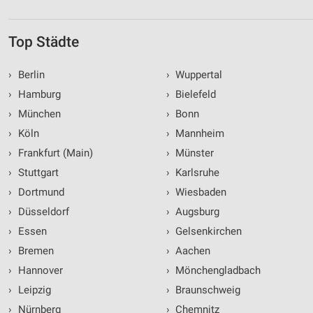
Top Städte
›
Berlin
›
Wuppertal
›
Hamburg
›
Bielefeld
›
München
›
Bonn
›
Köln
›
Mannheim
›
Frankfurt (Main)
›
Münster
›
Stuttgart
›
Karlsruhe
›
Dortmund
›
Wiesbaden
›
Düsseldorf
›
Augsburg
›
Essen
›
Gelsenkirchen
›
Bremen
›
Aachen
›
Hannover
›
Mönchengladbach
›
Leipzig
›
Braunschweig
›
Nürnberg
›
Chemnitz