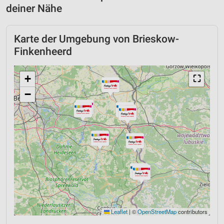
deiner Nähe
Karte der Umgebung von Brieskow-
Finkenheerd
+
⛶
−
Leaflet
|
©
OpenStreetMap
contributors