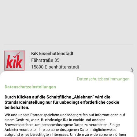
KiK Eisenhüttenstadt
Fährstraße 35
15890 Eisenhüttenstadt
❯
Heute 09:00 - 20:00 Uhr |
Geschlossen
Datenschutzbestimmungen
94,30 km • Angebote: 1 Prospekt
Datenschutzeinstellungen
Durch Klicken auf die Schaltfläche „Ablehnen“ wird die
Standardeinstellung nur für unbedingt erforderliche cookie
KiK Beeskow Nord
beibehalten.
Fürstenwalder Straße 10 b
Wir und unsere Partner speichern und/oder greifen auf Informationen auf
15848 Beeskow Nord
einem Gerät zu, wie z. B. eindeutige IDs in cookie und anderen
❯
Browserspeichern, um personenbezogene Daten zu verarbeiten. Einige
Heute 09:00 - 19:00 Uhr |
Geschlossen
Anbieter verarbeiten Ihre personenbezogenen Daten möglicherweise
aufgrund eines berechtigten Interesses. Um dem zu widersprechen, öffnen