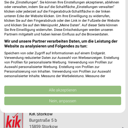
61,38 km • Angebote: 1 Prospekt
Sie die „Einstellungen“. Sie können Ihre Einstellungen akzeptieren, ablehnen
oder verwalten, indem Sie auf die Schaltfläche „Einstellungen verwalten“
klicken oder jederzeit auf die Fingerabdruck-Schaltfläche in der linken
unteren Ecke der Website klicken. Um Ihre Einwilligung zu widerrufen,
KiK Fürstenwalde Innenstadt
klicken Sie auf den Fingerabdruck oder den Link in der Fußzeile der Website
Juri Gagarin Straße 43
und klicken Sie auf den Menüpunkt „Meine Daten“. Auf dieser Seite können
Sie Ihre Einwilligung widerrufen. Diese Entscheidungen werden unseren
15517 Fürstenwalde Innenstadt
❯
Partnern mitgeteilt und haben keinen Einfluss auf die Browserdaten.
Heute 09:00 - 20:00 Uhr |
Geschlossen
Wir und unsere Partner verarbeiten Daten, um die Leistung der
Website zu analysieren und Folgendes zu tun:
48,19 km • Angebote: 1 Prospekt
Speichern von oder Zugriff auf Informationen auf einem Endgerät.
Verwendung reduzierter Daten zur Auswahl von Werbeanzeigen. Erstellung
von Profilen für personalisierte Werbung. Verwendung von Profilen zur
KiK Müncheberg
Auswahl personalisierter Werbung. Erstellung von Profilen zur
Personalisierung von Inhalten. Verwendung von Profilen zur Auswahl
Ernst-Thälmann-Straße 20 a
personalisierter Inhalte. Messung der Werbeleistung. Messung der
15374 Müncheberg
❯
Performance von Inhalten. Analyse von Zielgruppen durch Statistiken oder
Kombinationen von Daten aus verschiedenen Quellen. Entwicklung und
Heute 09:00 - 19:00 Uhr |
Geschlossen
Verbesserung der Angebote. Verwendung reduzierter Daten zur Auswahl
Alle akzeptieren
von Inhalten.
50,31 km • Angebote: 1 Prospekt
Daten können außerhalb der Europäischen Union weitergegeben und in die
Nein, anpassen
USA gesendet werden.
Ihre Einwilligung und die cookie Richtlinie gelten ausschließlich für diese
KiK Storkow
Website/App.
Burgstraße 5 b
Partnerliste anzeigen (1 IAB-Anbieter)
15859 Storkow