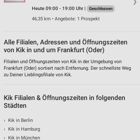
❯
Wir nutzen Ihre Daten für folgende Zwecke:
Heute 09:00 - 19:00 Uhr |
Geschlossen
IAB-Verarbeitungszwecke:
Speichern von oder Zugriff auf Informationen
46,35 km • Angebote: 1 Prospekt
auf einem Endgerät
Verwendung reduzierter Daten zur Auswahl von
Alle Filialen, Adressen und Öffnungszeiten
Werbeanzeigen
von Kik in und um Frankfurt (Oder)
Erstellung von Profilen für personalisierte
Werbung
Filialen und Öffnungszeiten von Kik in der Umgebung von
Frankfurt (Oder) sortiert nach Entfernung. Der schnellste Weg
Verwendung von Profilen zur Auswahl
zu Deiner Lieblingsfiliale von Kik.
personalisierter Werbung
Erstellung von Profilen zur Personalisierung
von Inhalten
Kik Filialen & Öffnungszeiten in folgenden
Städten
Verwendung von Profilen zur Auswahl
personalisierter Inhalte
›
Kik in Berlin
Messung der Werbeleistung
›
Kik in Hamburg
›
Kik in München
Messung der Performance von Inhalten