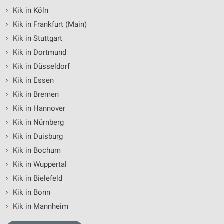
›
Kik in Köln
Analyse von Zielgruppen durch Statistiken oder
›
Kik in Frankfurt (Main)
Kombinationen von Daten aus verschiedenen
Quellen
›
Kik in Stuttgart
›
Kik in Dortmund
Entwicklung und Verbesserung der Angebote
›
Kik in Düsseldorf
Verwendung reduzierter Daten zur Auswahl von
›
Kik in Essen
Inhalten
›
Kik in Bremen
IAB-Besonderheiten:
›
Kik in Hannover
Verwendung genauer Standortdaten
›
Kik in Nürnberg
›
Kik in Duisburg
Geräte anhand von aktiv angeforderten
Informationen identifizieren
›
Kik in Bochum
›
Kik in Wuppertal
Nicht-IAB-Verarbeitungszwecke:
›
Kik in Bielefeld
Notwendig
›
Kik in Bonn
Performance
›
Kik in Mannheim
Funktional