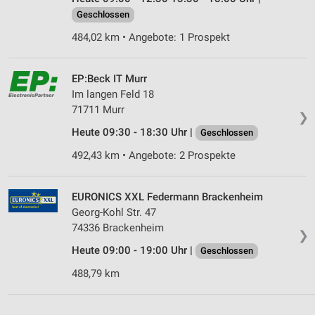
Verwendung von Profilen zur Auswahl
Geschlossen
personalisierter Inhalte
484,02 km • Angebote: 1 Prospekt
Messung der Werbeleistung
Messung der Performance von Inhalten
EP:Beck IT Murr
Im langen Feld 18
Analyse von Zielgruppen durch Statistiken oder
71711 Murr
❯
Kombinationen von Daten aus verschiedenen
Quellen
Heute 09:30 - 18:30 Uhr |
Geschlossen
492,43 km • Angebote: 2 Prospekte
Entwicklung und Verbesserung der Angebote
Verwendung reduzierter Daten zur Auswahl von
EURONICS XXL Federmann Brackenheim
Inhalten
Georg-Kohl Str. 47
IAB-Besonderheiten:
74336 Brackenheim
❯
Verwendung genauer Standortdaten
Heute 09:00 - 19:00 Uhr |
Geschlossen
488,79 km
Geräte anhand von aktiv angeforderten
Informationen identifizieren
Nicht-IAB-Verarbeitungszwecke: