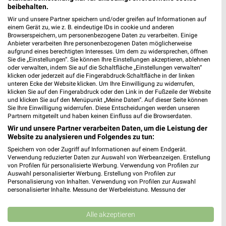
74211 Leingarten
❯
beibehalten.
Heute 09:00 - 18:30 Uhr |
Geschlossen
Wir und unsere Partner speichern und/oder greifen auf Informationen auf
einem Gerät zu, wie z. B. eindeutige IDs in cookie und anderen
480,97 km • Angebote: 2 Prospekte
Browserspeichern, um personenbezogene Daten zu verarbeiten. Einige
Anbieter verarbeiten Ihre personenbezogenen Daten möglicherweise
aufgrund eines berechtigten Interesses. Um dem zu widersprechen, öffnen
Sie die „Einstellungen“. Sie können Ihre Einstellungen akzeptieren, ablehnen
MediaMarkt Saturn Backnang
oder verwalten, indem Sie auf die Schaltfläche „Einstellungen verwalten“
Sulzbacher Str. 130
klicken oder jederzeit auf die Fingerabdruck-Schaltfläche in der linken
unteren Ecke der Website klicken. Um Ihre Einwilligung zu widerrufen,
71522 Backnang
❯
klicken Sie auf den Fingerabdruck oder den Link in der Fußzeile der Website
und klicken Sie auf den Menüpunkt „Meine Daten“. Auf dieser Seite können
Heute 10:00 - 19:00 Uhr |
Geschlossen
Sie Ihre Einwilligung widerrufen. Diese Entscheidungen werden unseren
Partnern mitgeteilt und haben keinen Einfluss auf die Browserdaten.
485,02 km • Angebote: 1 Prospekt
Wir und unsere Partner verarbeiten Daten, um die Leistung der
Website zu analysieren und Folgendes zu tun:
EURONICS Rembold Kirchheim
Speichern von oder Zugriff auf Informationen auf einem Endgerät.
Verwendung reduzierter Daten zur Auswahl von Werbeanzeigen. Erstellung
Uhlandstr. 12
von Profilen für personalisierte Werbung. Verwendung von Profilen zur
74366 Kirchheim
Auswahl personalisierter Werbung. Erstellung von Profilen zur
❯
Personalisierung von Inhalten. Verwendung von Profilen zur Auswahl
Heute 08:30 - 12:30 14:00 - 18:00 Uhr |
personalisierter Inhalte. Messung der Werbeleistung. Messung der
Geschlossen
Performance von Inhalten. Analyse von Zielgruppen durch Statistiken oder
Kombinationen von Daten aus verschiedenen Quellen. Entwicklung und
489,03 km • Angebote: 1 Prospekt
Verbesserung der Angebote. Verwendung reduzierter Daten zur Auswahl
Alle akzeptieren
von Inhalten.