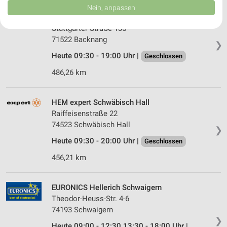
Daten können außerhalb der Europäischen Union weitergegeben und in die
Nein, anpassen
USA gesendet werden.
HEM expert Backnang
Ihre Einwilligung und die cookie Richtlinie gelten ausschließlich für diese
Stuttgarter Straße 135
Website/App.
71522 Backnang
❯
Partnerliste anzeigen (1 IAB-Anbieter)
Heute 09:30 - 19:00 Uhr |
Geschlossen
Wir nutzen Ihre Daten für folgende Zwecke:
IAB-Verarbeitungszwecke:
486,26 km
Speichern von oder Zugriff auf Informationen
auf einem Endgerät
HEM expert Schwäbisch Hall
Raiffeisenstraße 22
Verwendung reduzierter Daten zur Auswahl von
Werbeanzeigen
74523 Schwäbisch Hall
❯
Heute 09:30 - 20:00 Uhr |
Geschlossen
Erstellung von Profilen für personalisierte
Werbung
456,21 km
Verwendung von Profilen zur Auswahl
personalisierter Werbung
EURONICS Hellerich Schwaigern
Theodor-Heuss-Str. 4-6
Erstellung von Profilen zur Personalisierung
74193 Schwaigern
von Inhalten
❯
Heute 09:00 - 12:30 13:30 - 18:00 Uhr |