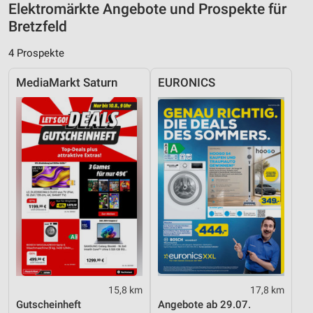
Elektromärkte Angebote und Prospekte für
Notwendig
Bretzfeld
Performance
4 Prospekte
Funktional
MediaMarkt Saturn
EURONICS
Werbung
15,8 km
17,8 km
Gutscheinheft
Angebote ab 29.07.