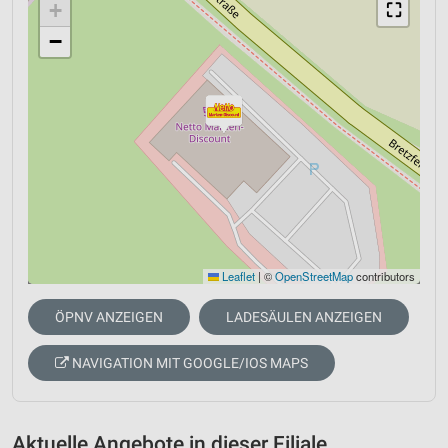
+
⛶
−
Leaflet
|
©
OpenStreetMap
contributors
ÖPNV ANZEIGEN
LADESÄULEN ANZEIGEN
NAVIGATION MIT GOOGLE/IOS MAPS
Aktuelle Angebote in dieser Filiale