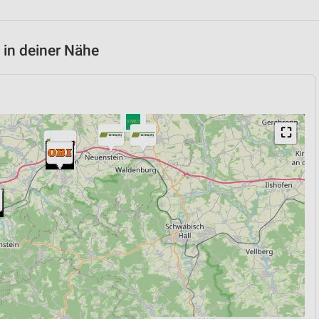
 in deiner Nähe
⛶