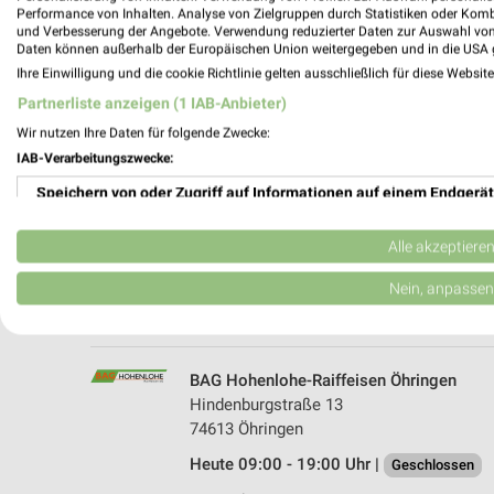
Performance von Inhalten. Analyse von Zielgruppen durch Statistiken oder Kom
und Verbesserung der Angebote. Verwendung reduzierter Daten zur Auswahl von
Daten können außerhalb der Europäischen Union weitergegeben und in die USA 
Ihre Einwilligung und die cookie Richtlinie gelten ausschließlich für diese Websit
Partnerliste anzeigen (1 IAB-Anbieter)
Wir nutzen Ihre Daten für folgende Zwecke:
IAB-Verarbeitungszwecke:
Speichern von oder Zugriff auf Informationen auf einem Endgerät
toom Baumarkt Öhringen (Partner)
Austraße 10
Verwendung reduzierter Daten zur Auswahl von Werbeanzeigen
74613 Öhringen (Partner)
Alle akzeptiere
Heute 08:00 - 20:00 Uhr |
Geschlossen
Erstellung von Profilen für personalisierte Werbung
Nein, anpassen
459,53 km • Angebote: 1 Prospekt
Verwendung von Profilen zur Auswahl personalisierter Werbung
Erstellung von Profilen zur Personalisierung von Inhalten
BAG Hohenlohe-Raiffeisen Öhringen
Hindenburgstraße 13
Verwendung von Profilen zur Auswahl personalisierter Inhalte
74613 Öhringen
Heute 09:00 - 19:00 Uhr |
Messung der Werbeleistung
Geschlossen