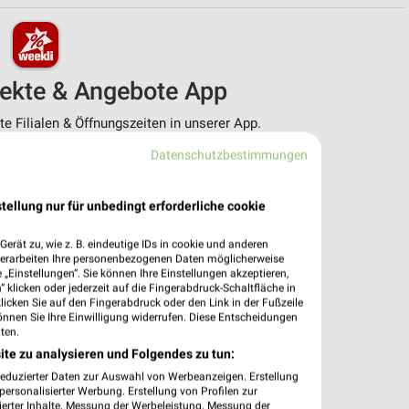
pekte & Angebote App
 Filialen & Öffnungszeiten in unserer App.
Datenschutzbestimmungen
e Angebote
ieblingshändler
htigungen bei neuen Prospekten
tellung nur für unbedingt erforderliche cookie
 Einkauf stressfrei planen
erät zu, wie z. B. eindeutige IDs in cookie und anderen
 App jetzt laden oder QR-Code scannen.
verarbeiten Ihre personenbezogenen Daten möglicherweise
„Einstellungen“. Sie können Ihre Einstellungen akzeptieren,
 klicken oder jederzeit auf die Fingerabdruck-Schaltfläche in
klicken Sie auf den Fingerabdruck oder den Link in der Fußzeile
önnen Sie Ihre Einwilligung widerrufen. Diese Entscheidungen
ten.
ite zu analysieren und Folgendes zu tun:
reduzierter Daten zur Auswahl von Werbeanzeigen. Erstellung
ersonalisierter Werbung. Erstellung von Profilen zur
ierter Inhalte. Messung der Werbeleistung. Messung der