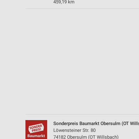
459,19 km
Messung der Performance von Inhalten
Analyse von Zielgruppen durch Statistiken oder Kombinationen 
Quellen
Entwicklung und Verbesserung der Angebote
Verwendung reduzierter Daten zur Auswahl von Inhalten
IAB-Besonderheiten:
Verwendung genauer Standortdaten
Geräte anhand von aktiv angeforderten Informationen identifizie
Nicht-IAB-Verarbeitungszwecke:
Notwendig
Performance
Sonderpreis Baumarkt Obersulm (OT Will
Funktional
Löwensteiner Str. 80
74182 Obersulm (OT Willsbach)
Werbung