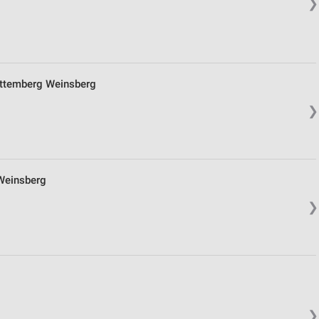
❯
rttemberg Weinsberg
❯
Weinsberg
❯
❯