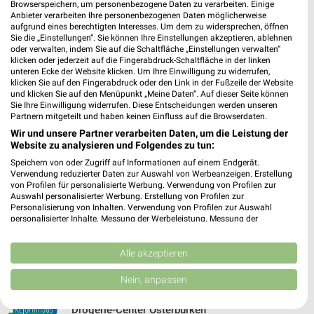
Reformhaus Kaliss, Backnang
Browserspeichern, um personenbezogene Daten zu verarbeiten. Einige
Anbieter verarbeiten Ihre personenbezogenen Daten möglicherweise
Gerberstraße 5
aufgrund eines berechtigten Interesses. Um dem zu widersprechen, öffnen
❯
71522 Backnang
Sie die „Einstellungen“. Sie können Ihre Einstellungen akzeptieren, ablehnen
oder verwalten, indem Sie auf die Schaltfläche „Einstellungen verwalten“
485,97 km • Angebote: 1 Prospekt
klicken oder jederzeit auf die Fingerabdruck-Schaltfläche in der linken
unteren Ecke der Website klicken. Um Ihre Einwilligung zu widerrufen,
klicken Sie auf den Fingerabdruck oder den Link in der Fußzeile der Website
und klicken Sie auf den Menüpunkt „Meine Daten“. Auf dieser Seite können
Reformhaus Kaliss Backnang
Sie Ihre Einwilligung widerrufen. Diese Entscheidungen werden unseren
Gerberstraße 5
Partnern mitgeteilt und haben keinen Einfluss auf die Browserdaten.
71522 Backnang
Wir und unsere Partner verarbeiten Daten, um die Leistung der
❯
Website zu analysieren und Folgendes zu tun:
Heute 08:30 - 19:00 Uhr |
Geschlossen
Speichern von oder Zugriff auf Informationen auf einem Endgerät.
485,97 km
Verwendung reduzierter Daten zur Auswahl von Werbeanzeigen. Erstellung
von Profilen für personalisierte Werbung. Verwendung von Profilen zur
Auswahl personalisierter Werbung. Erstellung von Profilen zur
Personalisierung von Inhalten. Verwendung von Profilen zur Auswahl
Drogerie Plappert Schwaigern
personalisierter Inhalte. Messung der Werbeleistung. Messung der
Theodor-Heuss-Str. 1
Performance von Inhalten. Analyse von Zielgruppen durch Statistiken oder
❯
Kombinationen von Daten aus verschiedenen Quellen. Entwicklung und
74193 Schwaigern
Verbesserung der Angebote. Verwendung reduzierter Daten zur Auswahl
Alle akzeptieren
von Inhalten.
483,99 km • Angebote: 1 Prospekt
Daten können außerhalb der Europäischen Union weitergegeben und in die
Nein, anpassen
USA gesendet werden.
Ihre Einwilligung und die cookie Richtlinie gelten ausschließlich für diese
Drogerie-Center Osterburken
Website/App.