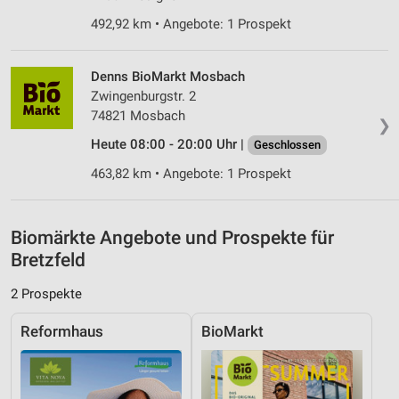
Messung der Werbeleistung
492,92 km • Angebote: 1 Prospekt
Messung der Performance von Inhalten
Denns BioMarkt Mosbach
Analyse von Zielgruppen durch Statistiken oder
Kombinationen von Daten aus verschiedenen
Zwingenburgstr. 2
Quellen
74821 Mosbach
❯
Heute 08:00 - 20:00 Uhr |
Entwicklung und Verbesserung der Angebote
Geschlossen
463,82 km • Angebote: 1 Prospekt
Verwendung reduzierter Daten zur Auswahl von
Inhalten
IAB-Besonderheiten:
Biomärkte Angebote und Prospekte für
Verwendung genauer Standortdaten
Bretzfeld
Geräte anhand von aktiv angeforderten
2 Prospekte
Informationen identifizieren
Reformhaus
BioMarkt
Nicht-IAB-Verarbeitungszwecke:
Notwendig
Performance