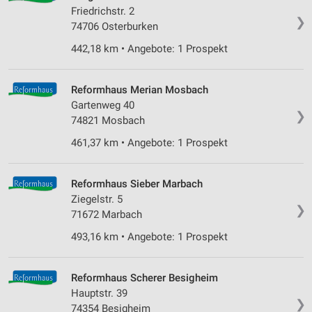
Friedrichstr. 2
Partnerliste anzeigen (1 IAB-Anbieter)
❯
74706 Osterburken
Wir nutzen Ihre Daten für folgende Zwecke:
442,18 km • Angebote: 1 Prospekt
IAB-Verarbeitungszwecke:
Speichern von oder Zugriff auf Informationen
auf einem Endgerät
Reformhaus Merian Mosbach
Gartenweg 40
Verwendung reduzierter Daten zur Auswahl von
❯
74821 Mosbach
Werbeanzeigen
461,37 km • Angebote: 1 Prospekt
Erstellung von Profilen für personalisierte
Werbung
Reformhaus Sieber Marbach
Verwendung von Profilen zur Auswahl
Ziegelstr. 5
personalisierter Werbung
❯
71672 Marbach
Erstellung von Profilen zur Personalisierung
493,16 km • Angebote: 1 Prospekt
von Inhalten
Verwendung von Profilen zur Auswahl
Reformhaus Scherer Besigheim
personalisierter Inhalte
Hauptstr. 39
❯
74354 Besigheim