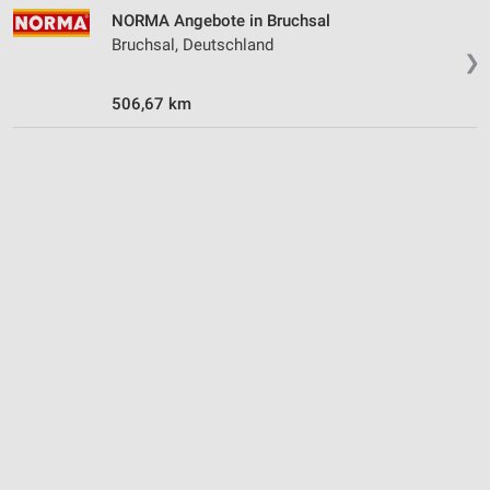
NORMA Angebote in Bruchsal
Geräte anhand von aktiv angeforderten
Bruchsal, Deutschland
Informationen identifizieren
❯
Nicht-IAB-Verarbeitungszwecke:
506,67 km
Notwendig
Performance
Funktional
Werbung