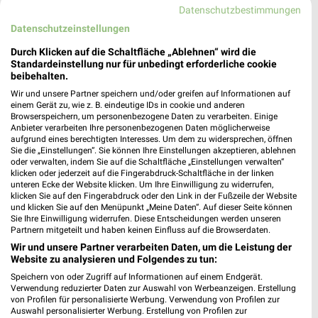
Datenschutzbestimmungen
NORMA Bretten
Datenschutzeinstellungen
Pforzheimer Str. 71
❯
75015 Bretten
Durch Klicken auf die Schaltfläche „Ablehnen“ wird die
Standardeinstellung nur für unbedingt erforderliche cookie
Heute 07:00 - 21:00 Uhr |
Geöffnet
beibehalten.
Wir und unsere Partner speichern und/oder greifen auf Informationen auf
509,24 km • Angebote: 2 Prospekte
einem Gerät zu, wie z. B. eindeutige IDs in cookie und anderen
Browserspeichern, um personenbezogene Daten zu verarbeiten. Einige
Anbieter verarbeiten Ihre personenbezogenen Daten möglicherweise
aufgrund eines berechtigten Interesses. Um dem zu widersprechen, öffnen
Sie die „Einstellungen“. Sie können Ihre Einstellungen akzeptieren, ablehnen
Angebote-Kalender für NORMA in
oder verwalten, indem Sie auf die Schaltfläche „Einstellungen verwalten“
Bretten und Umgebung
klicken oder jederzeit auf die Fingerabdruck-Schaltfläche in der linken
unteren Ecke der Website klicken. Um Ihre Einwilligung zu widerrufen,
klicken Sie auf den Fingerabdruck oder den Link in der Fußzeile der Website
und klicken Sie auf den Menüpunkt „Meine Daten“. Auf dieser Seite können
Aug.
Sie Ihre Einwilligung widerrufen. Diese Entscheidungen werden unseren
10
Mo
11
Di
12
Mi
13
Do
14
Fr
15
S
Partnern mitgeteilt und haben keinen Einfluss auf die Browserdaten.
Wir und unsere Partner verarbeiten Daten, um die Leistung der
Website zu analysieren und Folgendes zu tun:
NORMA - Angebote ab 10.08.
Speichern von oder Zugriff auf Informationen auf einem Endgerät.
Verwendung reduzierter Daten zur Auswahl von Werbeanzeigen. Erstellung
von Profilen für personalisierte Werbung. Verwendung von Profilen zur
Auswahl personalisierter Werbung. Erstellung von Profilen zur