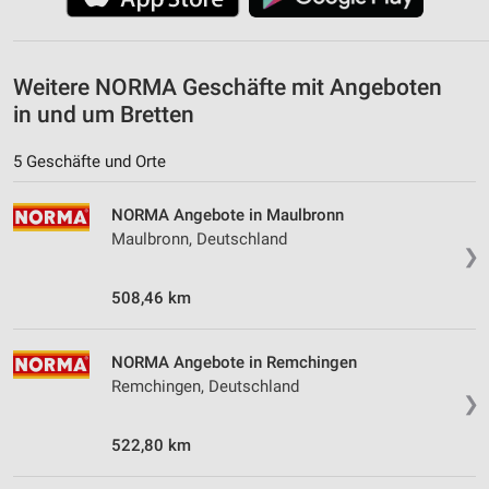
personalisierter Werbung
Erstellung von Profilen zur Personalisierung
von Inhalten
Weitere NORMA Geschäfte mit Angeboten
in und um Bretten
Verwendung von Profilen zur Auswahl
personalisierter Inhalte
5 Geschäfte und Orte
Messung der Werbeleistung
NORMA Angebote in Maulbronn
Messung der Performance von Inhalten
Maulbronn, Deutschland
❯
Analyse von Zielgruppen durch Statistiken oder
Kombinationen von Daten aus verschiedenen
508,46 km
Quellen
Entwicklung und Verbesserung der Angebote
NORMA Angebote in Remchingen
Remchingen, Deutschland
Verwendung reduzierter Daten zur Auswahl von
❯
Inhalten
522,80 km
IAB-Besonderheiten:
Verwendung genauer Standortdaten