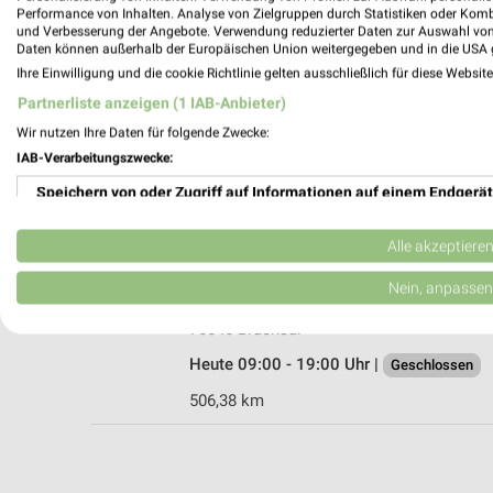
Performance von Inhalten. Analyse von Zielgruppen durch Statistiken oder Kom
und Verbesserung der Angebote. Verwendung reduzierter Daten zur Auswahl von
Daten können außerhalb der Europäischen Union weitergegeben und in die USA 
Ihre Einwilligung und die cookie Richtlinie gelten ausschließlich für diese Websit
Rossmann Königsbach-Stein
Partnerliste anzeigen (1 IAB-Anbieter)
Steiner Str. 62
Wir nutzen Ihre Daten für folgende Zwecke:
75203 Königsbach-Stein
IAB-Verarbeitungszwecke:
Heute 08:00 - 20:00 Uhr |
Schließt in 14 M
Speichern von oder Zugriff auf Informationen auf einem Endgerät
519,22 km • Angebote: 3 Prospekte
Verwendung reduzierter Daten zur Auswahl von Werbeanzeigen
Alle akzeptiere
Ernsting's family Bruchsal
Erstellung von Profilen für personalisierte Werbung
Nein, anpassen
Josef-Kunz-Straße 3
Verwendung von Profilen zur Auswahl personalisierter Werbung
76646 Bruchsal
Heute 09:00 - 19:00 Uhr |
Geschlossen
Erstellung von Profilen zur Personalisierung von Inhalten
506,38 km
Verwendung von Profilen zur Auswahl personalisierter Inhalte
Messung der Werbeleistung