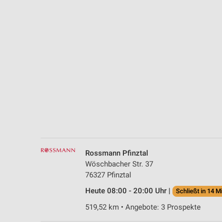
Messung der Performance von Inhalten
Analyse von Zielgruppen durch Statistiken oder Kombinationen 
Quellen
Entwicklung und Verbesserung der Angebote
Verwendung reduzierter Daten zur Auswahl von Inhalten
IAB-Besonderheiten:
Verwendung genauer Standortdaten
Geräte anhand von aktiv angeforderten Informationen identifizie
Nicht-IAB-Verarbeitungszwecke:
Rossmann Pfinztal
Notwendig
Wöschbacher Str. 37
76327 Pfinztal
Performance
Heute 08:00 - 20:00 Uhr |
Schließt in 14 M
Funktional
519,52 km • Angebote: 3 Prospekte
Werbung