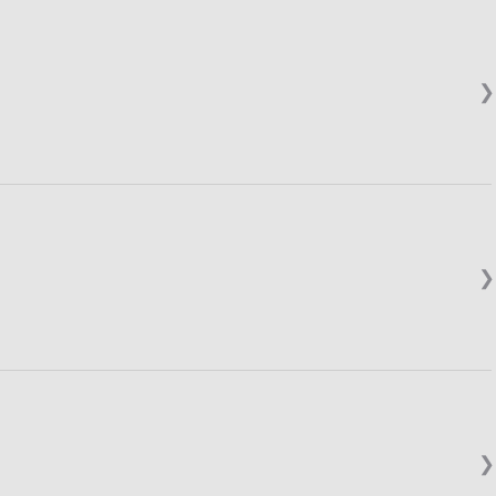
❯
❯
❯