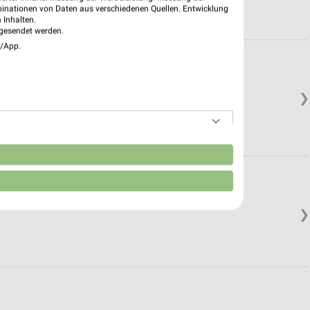
binationen von Daten aus verschiedenen Quellen. Entwicklung
 Inhalten.
gesendet werden.
e/App.
❯
in.
n
❯