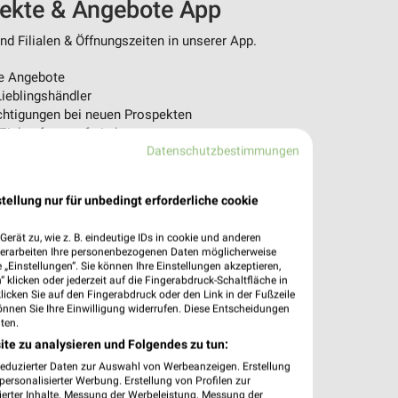
pekte & Angebote App
d Filialen & Öffnungszeiten in unserer App.
e Angebote
ieblingshändler
htigungen bei neuen Prospekten
 Einkauf stressfrei planen
Datenschutzbestimmungen
 App jetzt laden oder QR-Code scannen.
tellung nur für unbedingt erforderliche cookie
erät zu, wie z. B. eindeutige IDs in cookie und anderen
verarbeiten Ihre personenbezogenen Daten möglicherweise
„Einstellungen“. Sie können Ihre Einstellungen akzeptieren,
 klicken oder jederzeit auf die Fingerabdruck-Schaltfläche in
klicken Sie auf den Fingerabdruck oder den Link in der Fußzeile
önnen Sie Ihre Einwilligung widerrufen. Diese Entscheidungen
ten.
ite zu analysieren und Folgendes zu tun:
reduzierter Daten zur Auswahl von Werbeanzeigen. Erstellung
ersonalisierter Werbung. Erstellung von Profilen zur
ierter Inhalte. Messung der Werbeleistung. Messung der