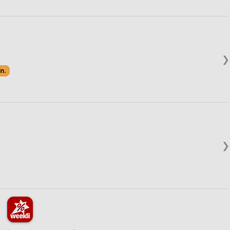
❯
in.
❯